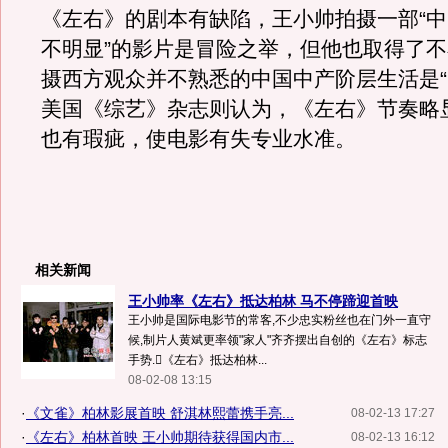
《左右》的剧本有缺陷，王小帅拍摄一部“
不明显”的影片是冒险之举，但他也取得了
摄西方观众并不熟悉的中国中产阶层生活是“
美国《综艺》杂志则认为，《左右》节奏略
也有瑕疵，使电影有失专业水准。
相关新闻
王小帅率《左右》抵达柏林 马不停蹄迎首映
王小帅是国际电影节的常客,不少忠实粉丝也在门外一直守
候,制片人黄斌更率领"家人"齐齐摆出自创的《左右》标志
手势.《左右》抵达柏林...
08-02-08 13:15
·
《文雀》柏林影展首映 舒淇林熙蕾携手亮...
08-02-13 17:27
·
《左右》柏林首映 王小帅期待获得国内市...
08-02-13 16:12