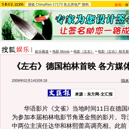
搜狐
ChinaRen
17173
焦点房地产
搜狗
新闻
-
体
娱乐频道
>
电影 Movie
>
电影《左右》
>
电影《左右》相关新
《左右》德国柏林首映 各方媒
2008年02月14日09:18
[
我来
来源：东方网-文汇报
华语影片《文雀》当地时间11日在德国
为参加本届柏林电影节角逐金熊的影片。导
中两位主演任达华和林熙蕾高调亮相。此前