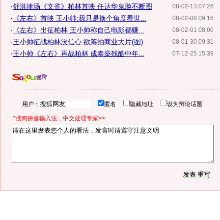
·
舒淇捧场《文雀》柏林首映 任达华鬼脸不断图
08-02-13 07:26
·
《左右》首映 王小帅:我只是换个角度看世...
08-02-09 09:16
·
《左右》出征柏林 王小帅称自己电影都赚...
08-02-01 08:00
·
王小帅征战柏林没信心 欲筹拍商业大片(图)
08-01-30 09:31
·
王小帅《左右》再战柏林 成泰燊残酷中年...
07-12-25 15:39
用户：
匿名
隐藏地址
设为辩论话题
*搜狗拼音输入法，中文处理专家>>