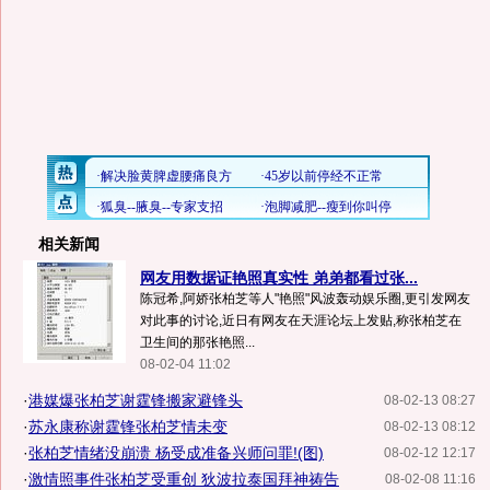
相关新闻
网友用数据证艳照真实性 弟弟都看过张...
陈冠希,阿娇张柏芝等人"艳照"风波轰动娱乐圈,更引发网友
对此事的讨论,近日有网友在天涯论坛上发贴,称张柏芝在
卫生间的那张艳照...
08-02-04 11:02
·
港媒爆张柏芝谢霆锋搬家避锋头
08-02-13 08:27
·
苏永康称谢霆锋张柏芝情未变
08-02-13 08:12
·
张柏芝情绪没崩溃 杨受成准备兴师问罪!(图)
08-02-12 12:17
·
激情照事件张柏芝受重创 狄波拉泰国拜神祷告
08-02-08 11:16