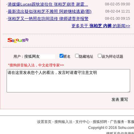
·
港媒爆Lucas跟狄波拉住 张柏芝崩溃 谢霆...
08-02-05 09:00
·
最新流出疑似张柏芝不雅照 阿娇继续逃避(图)
08-02-04 11:21
·
张柏芝又一艳照在坊间流传 律师谴责并报警
08-01-30 09:15
更多关于
张柏芝 内裤
的新闻>>
用户：
匿名
隐藏地址
设为辩论话题
*搜狗拼音输入法，中文处理专家>>
设置首页
-
搜狗输入法
-
支付中心
-
搜狐招聘
-
广告服务
-
客
Copyright
©
2016 Sohu.com 
搜狐不良信息举