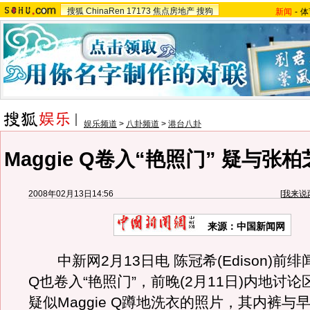
搜狐
ChinaRen
17173
焦点房地产
搜狗
新闻
-
体
娱乐频道
>
八卦频道
>
港台八卦
Maggie Q卷入“艳照门” 疑与张
2008年02月13日14:56
[
我来说
来源：中国新闻网
中新网2月13日电 陈冠希(Edison)前绯闻
Q也卷入“艳照门”，前晚(2月11日)内地讨
疑似Maggie Q蹲地洗衣的照片，其内裤与