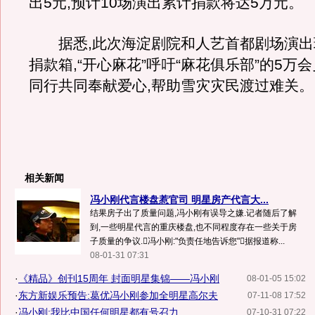
出5元,预计10场演出累计捐款将达5万元。
据悉,此次海淀剧院和人艺首都剧场演出
捐款箱,“开心麻花”呼吁“麻花俱乐部”的5万
同行共同奉献爱心,帮助雪灾灾民渡过难关。
相关新闻
冯小刚代言楼盘惹官司 明星房产代言大...
结果房子出了质量问题,冯小刚有误导之嫌.记者随后了解
到,一些明星代言的重庆楼盘,也不同程度存在一些关于房
子质量的争议.冯小刚:"负责任地告诉您"据报道称...
08-01-31 07:31
·
《精品》创刊15周年 封面明星集锦——冯小刚
08-01-05 15:02
·
东方新娱乐预告:葛优冯小刚参加全明星高尔夫
07-11-08 17:52
·
冯小刚:我比中国任何明星都有号召力
07-10-31 07:22