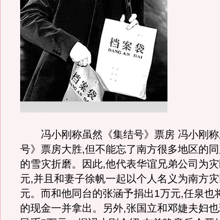
冯小刚称虽然《集结号》票房 冯小刚称
号》票房大胜,但不能忘了南方很多地区的
的雪灾折磨。因此,他代表华谊兄弟公司为灾
元,并且和妻子徐帆一起以个人名义为南方灾
元。而和他同台的张涵予捐出1万元,任泉也
的现金一并拿出。另外,张国立和邓婕夫妇