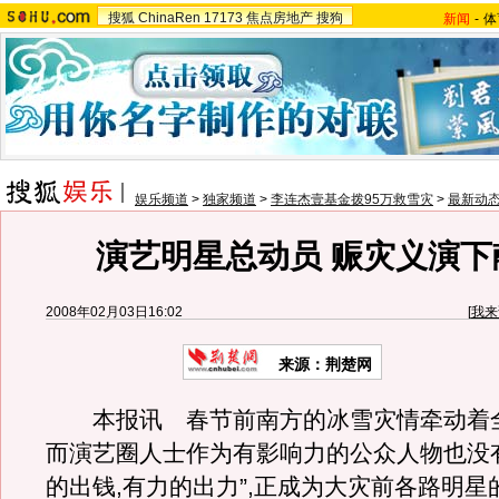
搜狐
ChinaRen
17173
焦点房地产
搜狗
新闻
-
体
娱乐频道
>
独家频道
>
李连杰壹基金拨95万救雪灾
>
最新动
演艺明星总动员 赈灾义演下
2008年02月03日16:02
[
我来
来源：荆楚网
本报讯 春节前南方的冰雪灾情牵动着全
而演艺圈人士作为有影响力的公众人物也没
的出钱,有力的出力”,正成为大灾前各路明星