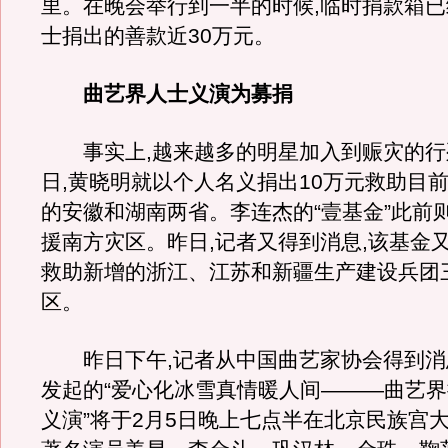
里。在晚会举行到一半的时候,临时捐款箱
士捐出的善款近30万元。
曲艺界人士义演为募捐
事实上,越来越多的明星加入到赈灾的行列
日,黄晓明就以个人名义捐出10万元救助目
的安徽和湖南两省。李连杰的“壹基金”此前则
援南方灾区。昨日,记者又得到消息,该基金又
救助新增的浙江、江苏和新疆生产建设兵团
区。
昨日下午,记者从中国曲艺家协会得到消
发起的“爱心化冰雪真情暖人间———曲艺
义演”将于2月5日晚上七点半在北京民族宫