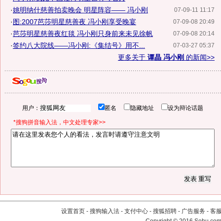
·
姚明纳什慈善拍卖晚会 明星阵容—— 冯小刚
07-09-11 11:17
·
图:2007芭莎明星慈善夜 冯小刚享受晚宴
07-09-08 20:49
·
芭莎明星慈善夜红毯 冯小刚只身前来未见徐帆
07-09-08 20:14
·
签约八大院线——冯小刚:《集结号》用不...
07-03-27 05:37
更多关于
谭晶 冯小刚
的新闻>>
用户：
匿名
隐藏地址
设为辩论话题
*搜狗拼音输入法，中文处理专家>>
设置首页
-
搜狗输入法
-
支付中心
-
搜狐招聘
-
广告服务
-
客