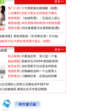
更多>>
热门八卦
|
十大明星脸女模揭晓（组图）
八卦爆料
|
刘欢与美女主持情史大曝光
第壹电影
|
《金钱帝国》：王晶没上进心
精彩组图
|
46位明星孕妇时的大胆造型图
明星话题
|
20位银幕硬汉比拼阳刚美(图)
撞衫
狐观演团】普契尼歌剧《艺术家生涯》打分贴
电影里15位大牌女星美图大盘点（组图）
更多>>
焦点新闻
|
不要迷恋哥，哥只是一个鬼
贴贴图图
|
英媒评出2009年度搞怪发明
娱乐旮旯
|
当红明星不仅仅是名利双收
情感世界
|
后悔嫁给这样一个山西男人
型男索女
|
小糖精归来，在海边轻轻舞
口水
么出过国的人回来之后都会说中国不好
自己的旗袍照
暴雨过后天空依旧晴朗