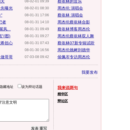
翻天
蔡依林的音乐
08-02-01 09:39
抢先曝光
周杰伦 演唱会
08-02-01 08:30
"
蔡依林 演唱会
08-01-31 17:06
记者
周杰伦蔡依林合影
08-01-31 14:10
风...
蔡依林博客周杰伦
08-01-31 09:49
(图)
周杰伦蔡依林双人舞
08-01-31 09:27
冠希担心
蔡依林07新专辑试听
08-01-31 07:43
周杰伦挑衅刘德华
08-01-30 16:56
人做哥哥
侯佩岑专访周杰伦
07-03-08 09:42
我要发布
隐藏地址
设为辩论话题
我来说两句
精华区
辩论区