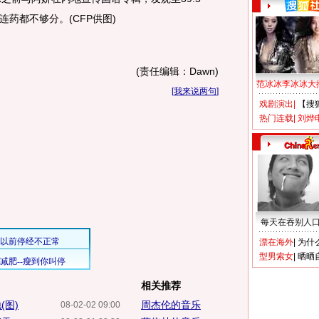
药都不够分。(CFP供图)
(责任编辑：Dawn)
范冰冰李冰冰大
[
我来说两句
]
戏剧演出
|
【搜
热门连载
|
刘烨
每天在吞别人
漂在海外
|
为什
型男索女
|
晒晒
相关推荐
(图)
周杰伦的音乐
08-02-02 09:00