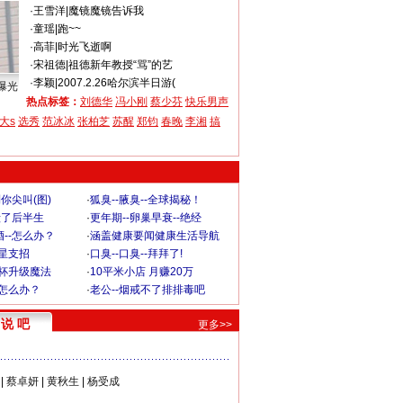
·
王雪洋
|
魔镜魔镜告诉我
·
童瑶
|
跑~~
·
高菲
|
时光飞逝啊
·
宋祖德
|
祖德新年教授“骂”的艺
·
李颖
|
2007.2.26哈尔滨半日游(
曝光
热点标签：
刘德华
冯小刚
蔡少芬
快乐男声
大s
选秀
范冰冰
张柏芝
苏醒
郑钧
春晚
李湘
搞
你尖叫(图)
·
狐臭--腋臭--全球揭秘！
毁了后半生
·
更年期--卵巢早衰--绝经
--怎么办？
·
涵盖健康要闻健康生活导航
明星支招
·
口臭--口臭--拜拜了!
罩杯升级魔法
·
10平米小店 月赚20万
-怎么办？
·
老公--烟戒不了排排毒吧
说 吧
更多>>
|
蔡卓妍
|
黄秋生
|
杨受成