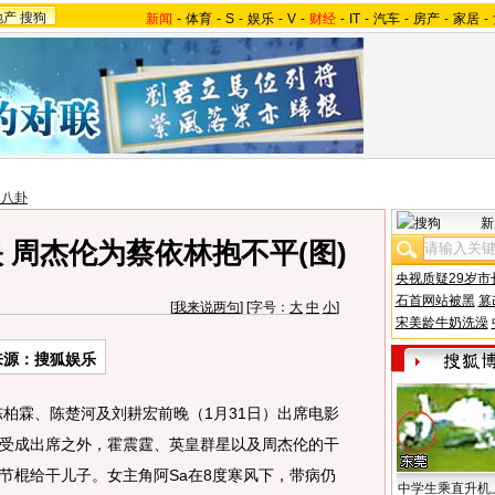
地产
搜狗
新闻
-
体育
-
S
-
娱乐
-
V
-
财经
-
IT
-
汽车
-
房产
-
家居
-
台八卦
新
 周杰伦为蔡依林抱不平(图)
央视质疑29岁市
石首网站被黑
篡
[
我来说两句
] [字号：
大
中
小
]
宋美龄牛奶洗澡
来源：搜狐娱乐
霖、陈楚河及刘耕宏前晚（1月31日）出席电影
受成出席之外，霍震霆、英皇群星以及周杰伦的干
节棍给干儿子。女主角阿Sa在8度寒风下，带病仍
中学生乘直升机