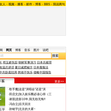
女人
-
视频
-
播客
-
邮件
-
博客
-
BBS
-
我说两句
闻
网页
博客
音乐
图片
说吧
长
邓玉娇失踪
朝鲜军事演习
日本兵赎罪
改温总讲话
夏日减肥秘方
日本瘦脸法
中共卧底结局
慈禧不快乐
侵略中国报告
更多>>
·
歌手魔
|
这是“演唱会”还是“演
·
田启文
|
加入娱乐圈必读心得（三
·
谢苗
|
息影10年,我无怨无悔!!
·
冯自立
|
后天回京
·
孙铭宇
|
北京的大雾~
上学