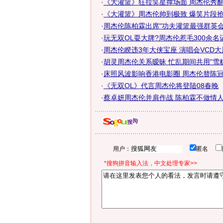
·
《大灌篮》狂拉笑星撑场面 周杰伦秀
·
《大灌篮》周杰伦帅到极致 爆笑片段
·
周杰伦陈柏霖出席"功夫灌篮最强群英会
·
玩无双OL耍大牌?周杰伦惹毛300余名
·
周杰伦睽违3年大侠宝座 演唱会VCD大展
·
胡灵周杰伦关系暧昧 忙乱期间共用"雪糕"
·
床照风波影响香港电影圈 周杰伦替陈
·
《无双OL》代言周杰伦将登陆08春晚
·
蔡卓妍周杰伦并肩作战 陈柏霖不做情
用户：
匿名
*搜狗拼音输入法，中文处理专家>>