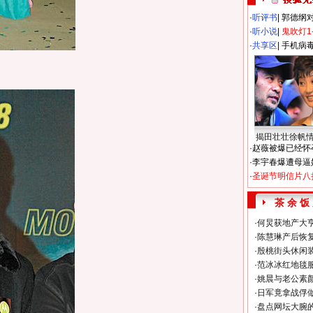
·
听评书
|
郭德纲
·
听小说
|
鬼吹灯1
·
共享区
|
手机病
揭田壮壮徐帆
·
赵薇被爆已经怀
·
李宇春爆遭母逼
·
圣诞节明信片八
茶 余 饭
·
何炅获地产大亨
·
陈慧琳产后恢复
·
殷桃街头休闲装
·
范冰冰红地毯
·
姚晨与老公素
·
日军竟拿战俘
·
盘点网坛大腕