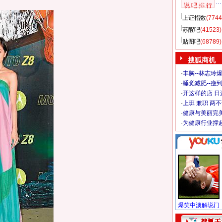
说 吧 排 行
上证指数
(7744
苏醒吧
(41523)
贴图吧
(68789)
搜狐商机
·
丰胸--林志玲
·
睡觉减肥--瘦到
·
开这样的店 日进
·
上班 兼职 两
·
健康与美丽完
·
为健康行业撑