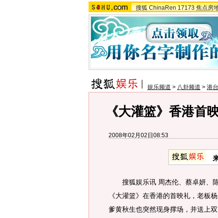
搜狐
ChinaRen
17173
焦点房
娱乐频道
>
八卦频道
>
港
《大灌篮》香港首映
2008年02月02日08:53
搜狐娱乐讯 周杰伦、蔡卓妍、陈柏
《大灌篮》在香港的首映礼，老板杨
爹黄秋生也突然现身撑场，并送上双