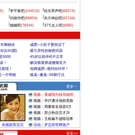
5)
李宇春吧
(104510)
快乐男声吧
(68574)
刘德华吧
(69854)
东方神起吧
(65744)
婚姻吧
(78544)
37℃女人吧
(6985)
爆丰胸秘诀
·
减肥--小肚子赘肉没了
你尖叫(图)
·
吸引异性的秘密武器
3000
·
45岁以前停经不正常
不误！
·
解决脸黄脾虚腰痛良方
美展现！
·
泡脚减肥--瘦到你叫停！
起一片明镜
·
狐臭--腋臭--09新疗法
更多>>