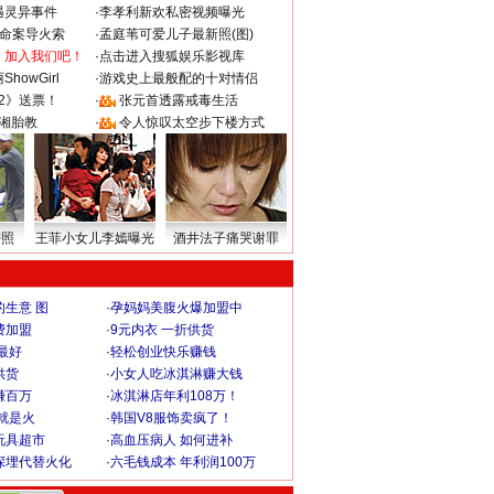
遇灵异事件
·
李孝利新欢私密视频曝光
成命案导火索
·
孟庭苇可爱儿子最新照(图)
：加入我们吧！
·
点击进入搜狐娱乐影视库
howGirl
·
游戏史上最般配的十对情侣
2》送票！
·
张元首透露戒毒生活
湘胎教
·
令人惊叹太空步下楼方式
密照
王菲小女儿李嫣曝光
酒井法子痛哭谢罪
生意 图
·
孕妈妈美腹火爆加盟中
费加盟
·
9元内衣 一折供货
最好
·
轻松创业快乐赚钱
供货
·
小女人吃冰淇淋赚大钱
赚百万
·
冰淇淋店年利108万！
就是火
·
韩国V8服饰卖疯了！
玩具超市
·
高血压病人 如何进补
深埋代替火化
·
六毛钱成本 年利润100万