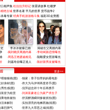
对口相声集
杜拉拉升职记
张震讲故事
红楼梦
-精绝古城
世界名著
平凡的世界
货币战争2
毒杀毒专家
经典手机游游格斗集
福彩3D走势图
情史
李冰冰被爆已婚
揭秘生父离婚内幕
孕
·
揭刘晓庆离婚内幕
·
李幼斌新恋情曝光
婚
·
周迅王艳婆媳相见
·
陆毅爱女照首曝光
折
·
刘嘉玲自曝正造人
·
陈好新男友被曝光
 后
更多>>
喂猕猴桃(图)
·
独家：章子怡带妈妈看电影
好身材(图)
·
佟大为马伊琍再度牵手(图)
秀性感(图)
·
倪萍赵忠祥十年后再携手
服装皆为租赁
·
刘涛富豪老公为家产求生子
颜乘地铁被拍
·
舒淇醉酒瞬间惨被抓拍(图)
做活体解剖
·
实拍漂亮的地摊西施(组图)
的暴烈脾气
·
世界九大罪恶之城(组图)