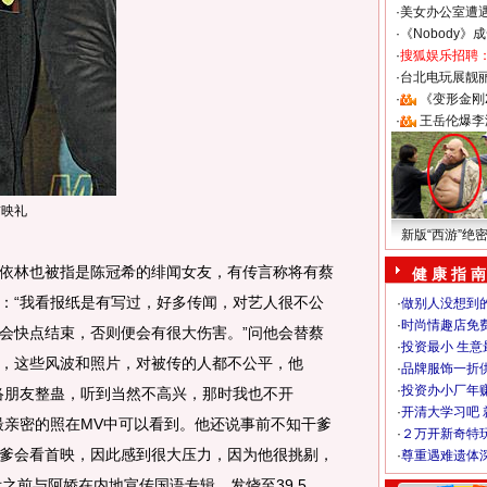
·
美女办公室遭
·
《Nobody》
·
搜狐娱乐招聘
·
台北电玩展靓丽S
·
《变形金刚
·
王岳伦爆李
首映礼
新版“西游”绝
林也被指是陈冠希的绯闻女友，有传言称将有蔡
健 康 指 南
：“我看报纸是有写过，好多传闻，对艺人很不公
·
做别人没想到的
·
时尚情趣店免
会快点结束，否则便会有很大伤害。”问他会替蔡
·
投资最小 生意
，这些风波和照片，对被传的人都不公平，他
·
品牌服饰一折
·
投资办小厂年
络朋友整蛊，听到当然不高兴，那时我也不开
·
开清大学习吧 
最亲密的照在MV中可以看到。他还说事前不知干爹
·
２万开新奇特
爹会看首映，因此感到很大压力，因为他很挑剔，
·
尊重遇难遗体
之前与阿娇在内地宣传国语专辑，发烧至39.5