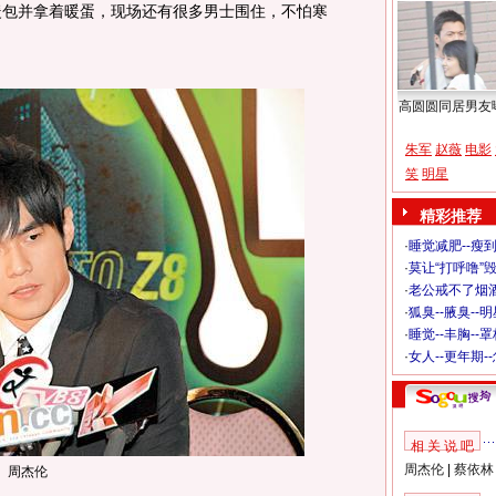
暖包并拿着暖蛋，现场还有很多男士围住，不怕寒
高圆圆同居男友
朱军
赵薇
电影
笑
明星
精彩推荐
·
睡觉减肥--瘦到
·
莫让“打呼噜”
·
老公戒不了烟酒
·
狐臭--腋臭--
·
睡觉--丰胸--
·
女人--更年期-
相 关 说 吧
周杰伦
|
蔡依林
周杰伦