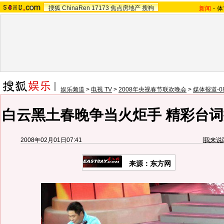
搜狐
ChinaRen
17173
焦点房地产
搜狗
新闻
-
体
娱乐频道
>
电视 TV
>
2008年央视春节联欢晚会
>
媒体报道-
白云黑土春晚争当火炬手 精彩台词
2008年02月01日07:41
[
我来说
来源：东方网