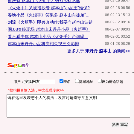
·
何庆魁:赵本山《火炬手》包袱少料不够
08-02-19 09:47
·
《火炬手》又被指抄袭 赵本山"小品王"难保?
08-02-18 06:56
·
春晚小品《火炬手》笑果多 赵本山向徒弟"...
08-02-13 15:13
·
刘流《火炬手》即兴改动作:我要向赵本山认错
08-02-12 09:16
·
图:08春晚现场 赵本山宋丹丹小品《火炬手》
08-02-07 09:03
·
看不看由你 赵本山小品《火炬手》台词曝...
08-02-01 03:52
·
赵本山宋丹丹小品将亮相央视三次彩排
08-01-28 08:29
更多关于
宋丹丹 赵本山
的新闻>>
用户：
匿名
隐藏地址
设为辩论话题
*搜狗拼音输入法，中文处理专家>>