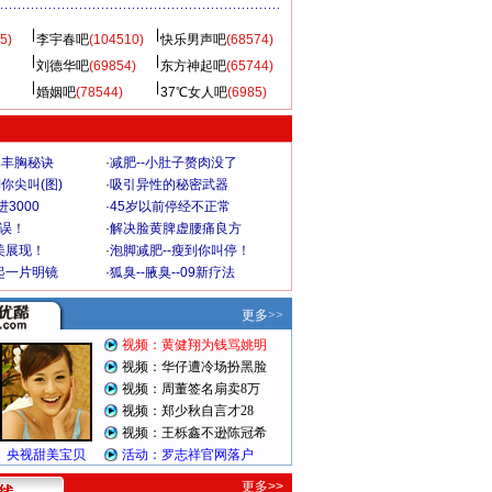
5)
李宇春吧
(104510)
快乐男声吧
(68574)
刘德华吧
(69854)
东方神起吧
(65744)
婚姻吧
(78544)
37℃女人吧
(6985)
爆丰胸秘诀
·
减肥--小肚子赘肉没了
你尖叫(图)
·
吸引异性的秘密武器
3000
·
45岁以前停经不正常
不误！
·
解决脸黄脾虚腰痛良方
美展现！
·
泡脚减肥--瘦到你叫停！
起一片明镜
·
狐臭--腋臭--09新疗法
更多>>