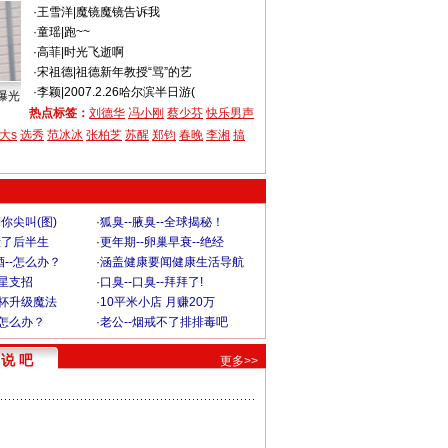
·
王雪洋
|
魔镜魔镜告诉我
·
童瑶
|
跑~~
·
高菲
|
时光飞逝啊
·
宋祖德
|
祖德新年教授“骂”的艺
·
李颖
|
2007.2.26哈尔滨半日游(
曝光
热点标签：
刘德华
冯小刚
蔡少芬
快乐男声
大s
选秀
范冰冰
张柏芝
苏醒
郑钧
春晚
李湘
搞
你尖叫(图)
·
狐臭--腋臭--全球揭秘！
毁了后半生
·
更年期--卵巢早衰--绝经
--怎么办？
·
涵盖健康要闻健康生活导航
明星支招
·
口臭--口臭--拜拜了!
罩杯升级魔法
·
10平米小店 月赚20万
-怎么办？
·
老公--烟戒不了排排毒吧
说 吧
更多>>