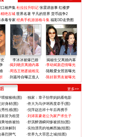
对口相声集
杜拉拉升职记
张震讲故事
红楼梦
-精绝古城
世界名著
平凡的世界
货币战争2
毒杀毒专家
经典手机游游格斗集
福彩3D走势图
情史
李冰冰被爆已婚
揭秘生父离婚内幕
孕
·
揭刘晓庆离婚内幕
·
李幼斌新恋情曝光
婚
·
周迅王艳婆媳相见
·
陆毅爱女照首曝光
折
·
刘嘉玲自曝正造人
·
陈好新男友被曝光
 后
更多>>
喂猕猴桃(图)
·
独家：章子怡带妈妈看电影
好身材(图)
·
佟大为马伊琍再度牵手(图)
秀性感(图)
·
倪萍赵忠祥十年后再携手
服装皆为租赁
·
刘涛富豪老公为家产求生子
颜乘地铁被拍
·
舒淇醉酒瞬间惨被抓拍(图)
做活体解剖
·
实拍漂亮的地摊西施(组图)
的暴烈脾气
·
世界九大罪恶之城(组图)