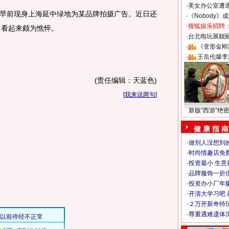
·
美女办公室遭
豪早前现身上海延中绿地为某品牌拍摄广告。近日还
·
《Nobody》
·
搜狐娱乐招聘
，看起来颇为憔悴。
·
台北电玩展靓丽S
·
《变形金刚
·
王岳伦爆李
(责任编辑：天蓝色)
[
我来说两句
]
新版“西游”绝
健 康 指 南
·
做别人没想到的
·
时尚情趣店免
·
投资最小 生意
·
品牌服饰一折
·
投资办小厂年
·
开清大学习吧 
·
２万开新奇特
·
尊重遇难遗体