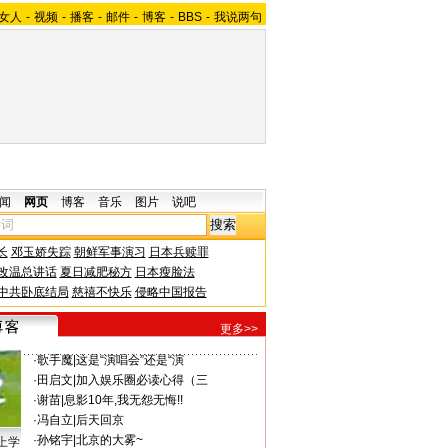
女人
-
视频
-
播客
-
邮件
-
博客
-
BBS
-
我说两句
闻
网页
博客
音乐
图片
说吧
长
邓玉娇失踪
朝鲜军事演习
日本兵赎罪
改温总讲话
夏日减肥秘方
日本瘦脸法
中共卧底结局
慈禧不快乐
侵略中国报告
更多>>
·
歌手魔
|
这是“演唱会”还是“演
·
田启文
|
加入娱乐圈必读心得（三
·
谢苗
|
息影10年,我无怨无悔!!
·
冯自立
|
后天回京
·
孙铭宇
|
北京的大雾~
上学