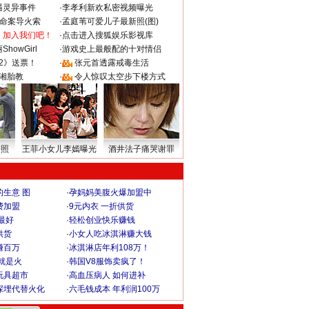
遇灵异事件
·
李孝利新欢私密视频曝光
成命案导火索
·
孟庭苇可爱儿子最新照(图)
：加入我们吧！
·
点击进入搜狐娱乐影视库
howGirl
·
游戏史上最般配的十对情侣
2》送票！
·
张元首透露戒毒生活
湘胎教
·
令人惊叹太空步下楼方式
密照
王菲小女儿李嫣曝光
酒井法子痛哭谢罪
生意 图
·
孕妈妈美腹火爆加盟中
费加盟
·
9元内衣 一折供货
最好
·
轻松创业快乐赚钱
供货
·
小女人吃冰淇淋赚大钱
赚百万
·
冰淇淋店年利108万！
就是火
·
韩国V8服饰卖疯了！
玩具超市
·
高血压病人 如何进补
深埋代替火化
·
六毛钱成本 年利润100万