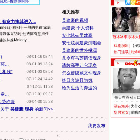
相关推荐
吴建豪的视频
有意力捧其进入...
ness),有别于一般的男孩,家庭
吴建豪 个人资料
港媒体采访时,他透露有意担任
安七炫vs吴建豪
范冰冰李冰冰大
妹妹Melody...
安七炫吴建豪演唱会
戏剧演出
|
【搜
吴建豪的世外桃源
热门连载
|
刘烨
)
08-01-16 08:44
孔令辉马苏情侣现身
...
08-01-09 13:24
请教高手让它现身
足相残"
08-01-03 08:58
怎么使隐藏文件现身
焦
07-12-24 14:42
终日奔波只为饥
07-12-15 11:28
给为生活而奔波的
...
07-12-01 09:37
每天在吞别人
大受称赞
06-04-30 15:28
漂在海外
|
为什
多关于
吴建豪 现身
的新闻>>
型男索女
|
晒晒
我要发布