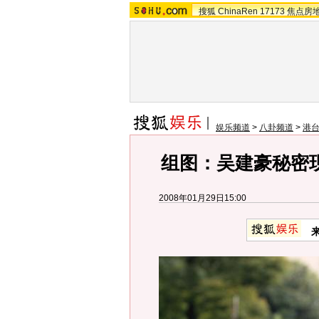
搜狐
ChinaRen
17173
焦点房
娱乐频道
>
八卦频道
>
港
组图：吴建豪秘密
2008年01月29日15:00