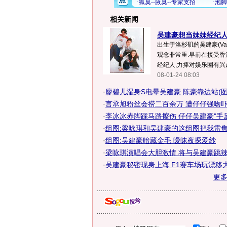
相关新闻
吴建豪想当妹妹经纪人 
出生于洛杉矶的吴建豪(Van
观念非常重.早前在接受香
经纪人,力捧对娱乐圈有兴趣的
08-01-24 08:03
·
廖碧儿湿身S电晕吴建豪 陈豪靠边站(图
·
言承旭粉丝会捞二百余万 遭仔仔强吻吓坏
·
李冰冰赤脚踩马路擦伤 仔仔吴建豪"手
·
组图:梁咏琪和吴建豪的这组图把我雷
·
组图:吴建豪暗藏金毛 暧昧夜探爱纱
·
梁咏琪演唱会大胆激情 将与吴建豪跳辣身
·
吴建豪秘密现身上海 F1赛车场玩漂移
更