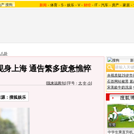
地产
搜狗
新闻
-
体育
-
S
-
娱乐
-
V
-
财经
-
IT
-
汽车
-
房产
-
家居
-
台八卦
新
现身上海 通告繁多疲惫憔悴
央视质疑29岁市
石首网站被黑
篡
[
我来说两句
] [字号：
大
中
小
]
宋美龄牛奶洗澡
来源：搜狐娱乐
中学生乘直升机