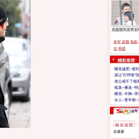
高圆圆同居男友
朱军
赵薇
电影
笑
明星
精彩推荐
·
睡觉减肥--瘦到
·
莫让“打呼噜”
·
老公戒不了烟酒
·
狐臭--腋臭--
·
睡觉--丰胸--
·
女人--更年期-
相 关 说 吧
吴建豪