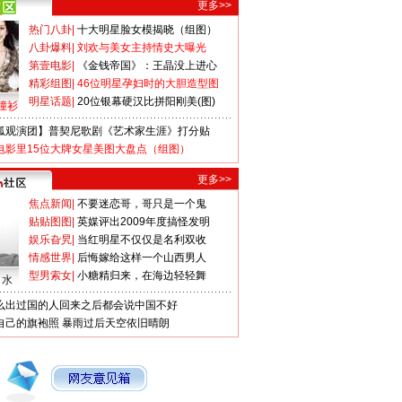
更多>>
热门八卦
|
十大明星脸女模揭晓（组图）
八卦爆料
|
刘欢与美女主持情史大曝光
第壹电影
|
《金钱帝国》：王晶没上进心
精彩组图
|
46位明星孕妇时的大胆造型图
明星话题
|
20位银幕硬汉比拼阳刚美(图)
撞衫
狐观演团】普契尼歌剧《艺术家生涯》打分贴
电影里15位大牌女星美图大盘点（组图）
更多>>
焦点新闻
|
不要迷恋哥，哥只是一个鬼
贴贴图图
|
英媒评出2009年度搞怪发明
娱乐旮旯
|
当红明星不仅仅是名利双收
情感世界
|
后悔嫁给这样一个山西男人
型男索女
|
小糖精归来，在海边轻轻舞
口水
么出过国的人回来之后都会说中国不好
自己的旗袍照
暴雨过后天空依旧晴朗