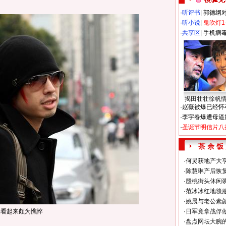
·
听评书
|
郭德纲
·
听小说
|
鬼吹灯1
·
共享区
|
手机病
揭田壮壮徐帆
·
赵薇被爆已经怀
·
李宇春爆遭母逼
·
圣诞节明信片八
茶 余 饭
·
何炅获地产大亨
·
陈慧琳产后恢复
·
殷桃街头休闲装
·
范冰冰红地毯
·
姚晨与老公素
豪看起来颇为憔悴
·
日军竟拿战俘
·
盘点网坛大腕