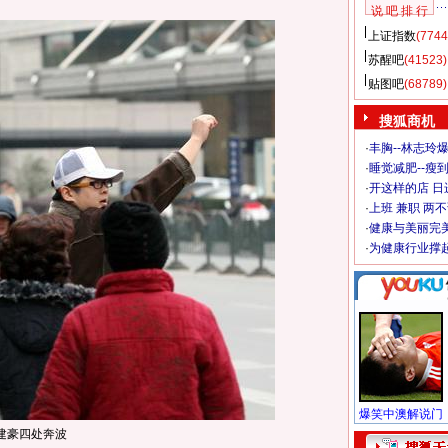
说 吧 排 行
上证指数
(7744
苏醒吧
(41523)
贴图吧
(68789)
搜狐商机
·
丰胸--林志玲
·
睡觉减肥--瘦到
·
开这样的店 日进
·
上班 兼职 两
·
健康与美丽完
·
为健康行业撑
建豪四处奔波