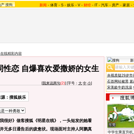
地产
搜狗
新闻
-
体育
-
S
-
娱乐
-
V
-
财经
-
IT
-
汽车
-
房产
-
家居
-
星在线精彩内容
新
同性恋 自爆喜欢爱撒娇的女生
央视质疑29岁市
石首网站被黑
篡
[
我来说两句
(2)
] [字号：
大
中
小
]
宋美龄牛奶洗澡
来源：搜狐娱乐
我很好》做客搜狐《明星在线》，一头短发的她看
并无多日通告后的疲惫状。现场面对主持人阿鹏真
中学生乘直升机