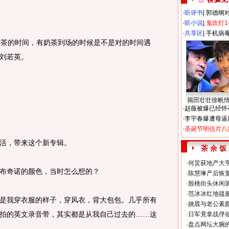
·
听评书
|
郭德纲
·
听小说
|
鬼吹灯1
·
共享区
|
手机病
午茶的时间，有奶茶到场的时候是不是对的时间遇
刘若英。
揭田壮壮徐帆
·
赵薇被爆已经怀
·
李宇春爆遭母逼
·
圣诞节明信片八
活，带来这个新专辑。
茶 余 饭
·
何炅获地产大亨
布奇诺的颜色，当时怎么想的？
·
陈慧琳产后恢复
·
殷桃街头休闲装
·
范冰冰红地毯
是我穿衣服的样子，穿风衣，背大包包。几乎所有
·
姚晨与老公素
拍的英文录音带，其实都是从我自己过去的……这
·
日军竟拿战俘
·
盘点网坛大腕