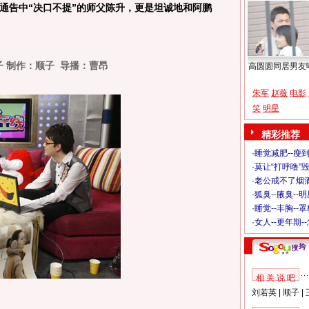
通告中“决口不提”的师父陈升，更是坦诚地和阿鹏
子 制作：顺子 导播：曹昂
高圆圆同居男友
朱军
赵薇
电影
笑
明星
精彩推荐
·
睡觉减肥--瘦到
·
莫让“打呼噜”
·
老公戒不了烟酒
·
狐臭--腋臭--
·
睡觉--丰胸--
·
女人--更年期-
相 关 说 吧
刘若英
|
顺子
|