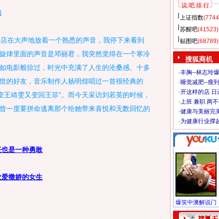
说 吧 排 行
愁
上证指数
(7744
苏醒吧
(41523)
店在大声地放着一个熟悉的声音，我停下来看到
贴图吧
(68789)
旋律里面的声音是邓丽君，我突然觉得在一个寒冷
搜狐商机
如电影般掠过，时光中充满了人生的沧桑感。十多
·
丰胸--林志玲
世的好友，音乐制作人杨明煌唱过一首很经典的
·
睡觉减肥--瘦到
·
开这样的店 日进
菲变王靖雯又变回王菲"。而今天采访刘若英的时候，
·
上班 兼职 两
曾一度要拼命逃离那个给她带来喜悦和无数回忆的
·
健康与美丽完
·
为健康行业撑
任也是一种勇敢
欢爱撒娇的女生