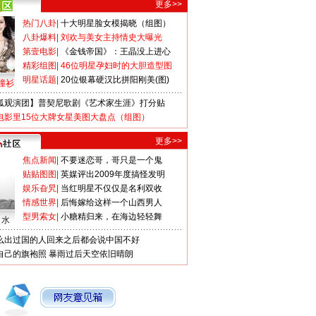
更多>>
热门八卦
|
十大明星脸女模揭晓（组图）
八卦爆料
|
刘欢与美女主持情史大曝光
第壹电影
|
《金钱帝国》：王晶没上进心
精彩组图
|
46位明星孕妇时的大胆造型图
明星话题
|
20位银幕硬汉比拼阳刚美(图)
撞衫
狐观演团】普契尼歌剧《艺术家生涯》打分贴
电影里15位大牌女星美图大盘点（组图）
更多>>
焦点新闻
|
不要迷恋哥，哥只是一个鬼
贴贴图图
|
英媒评出2009年度搞怪发明
娱乐旮旯
|
当红明星不仅仅是名利双收
情感世界
|
后悔嫁给这样一个山西男人
型男索女
|
小糖精归来，在海边轻轻舞
口水
么出过国的人回来之后都会说中国不好
自己的旗袍照
暴雨过后天空依旧晴朗