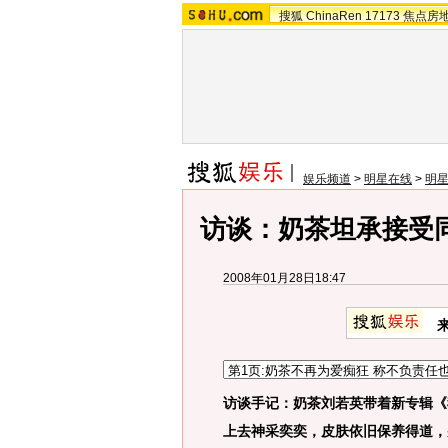
搜狐
ChinaRen
17173
焦点房
娱乐频道
>
明星在线
>
明
访谈：奶茶坦承接受
2008年01月28日18:47
访谈手记：
奶茶刘若英带着新专辑《
上去神采奕奕，皮肤依旧保养得道，