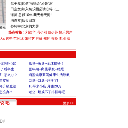
·
歌手魔
|
这是“演唱会”还是“演
·
田启文
|
加入娱乐圈必读心得（三
·
谢苗
|
息影10年,我无怨无悔!!
·
冯自立
|
后天回京
·
孙铭宇
|
北京的大雾~
曝光
热点标签：
刘德华
冯小刚
蔡少芬
快乐男声
大s
选秀
范冰冰
张柏芝
苏醒
郑钧
春晚
李湘
搞
你尖叫(图)
·
狐臭--腋臭--全球揭秘！
毁了后半生
·
更年期--卵巢早衰--绝经
--怎么办？
·
涵盖健康要闻健康生活导航
明星支招
·
口臭--口臭--拜拜了!
罩杯升级魔法
·
10平米小店 月赚20万
-怎么办？
·
老公--烟戒不了排排毒吧
说 吧
更多>>
王菲