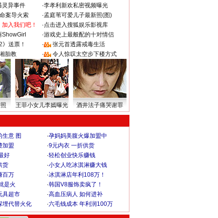
遇灵异事件
·
李孝利新欢私密视频曝光
成命案导火索
·
孟庭苇可爱儿子最新照(图)
：加入我们吧！
·
点击进入搜狐娱乐影视库
howGirl
·
游戏史上最般配的十对情侣
2》送票！
·
张元首透露戒毒生活
湘胎教
·
令人惊叹太空步下楼方式
密照
王菲小女儿李嫣曝光
酒井法子痛哭谢罪
生意 图
·
孕妈妈美腹火爆加盟中
费加盟
·
9元内衣 一折供货
最好
·
轻松创业快乐赚钱
供货
·
小女人吃冰淇淋赚大钱
赚百万
·
冰淇淋店年利108万！
就是火
·
韩国V8服饰卖疯了！
玩具超市
·
高血压病人 如何进补
深埋代替火化
·
六毛钱成本 年利润100万