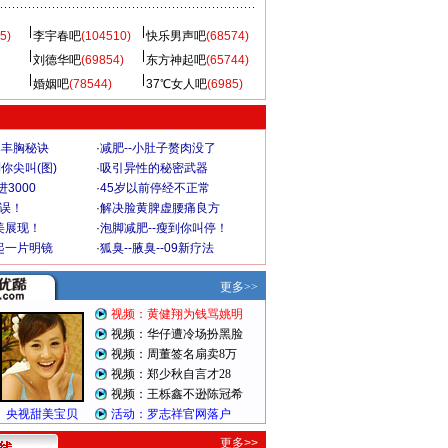
5)
李宇春吧
(104510)
快乐男声吧
(68574)
刘德华吧
(69854)
东方神起吧
(65744)
婚姻吧
(78544)
37℃女人吧
(6985)
爆丰胸秘诀
·
减肥--小肚子赘肉没了
你尖叫(图)
·
吸引异性的秘密武器
3000
·
45岁以前停经不正常
不误！
·
解决脸黄脾虚腰痛良方
美展现！
·
泡脚减肥--瘦到你叫停！
起一片明镜
·
狐臭--腋臭--09新疗法
更多>>