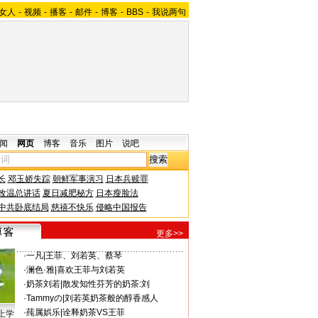
女人
-
视频
-
播客
-
邮件
-
博客
-
BBS
-
我说两句
闻
网页
博客
音乐
图片
说吧
长
邓玉娇失踪
朝鲜军事演习
日本兵赎罪
改温总讲话
夏日减肥秘方
日本瘦脸法
中共卧底结局
慈禧不快乐
侵略中国报告
更多>>
·
一凡
|
王菲、刘若英、蔡琴
·
澜色·雅
|
喜欢王菲与刘若英
·
奶茶刘若
|
散发知性芬芳的奶茶:刘
·
Tammyの
|
刘若英奶茶般的醇香感人
·
莼属娯乐
|
诠释奶茶VS王菲
上学