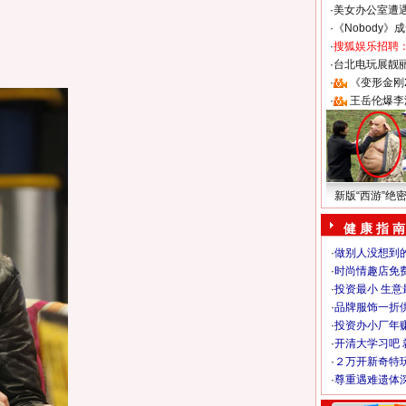
·
美女办公室遭
·
《Nobody》
·
搜狐娱乐招聘
·
台北电玩展靓丽S
·
《变形金刚
·
王岳伦爆李
新版“西游”绝
健 康 指 南
·
做别人没想到的
·
时尚情趣店免
·
投资最小 生意
·
品牌服饰一折
·
投资办小厂年
·
开清大学习吧 
·
２万开新奇特
·
尊重遇难遗体