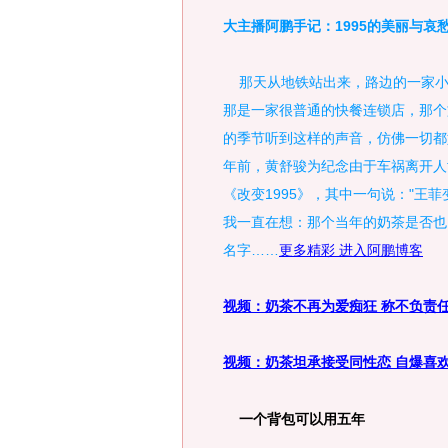
大主播阿鹏手记：1995的美丽与哀
那天从地铁站出来，路边的一家小
那是一家很普通的快餐连锁店，那个
的季节听到这样的声音，仿佛一切都
年前，黄舒骏为纪念由于车祸离开人
《改变1995》，其中一句说："王
我一直在想：那个当年的奶茶是否也
名字……
更多精彩 进入阿鹏博客
视频：
奶茶不再为爱痴狂
称不负责
视频：
奶茶坦承接受同性恋
自爆喜
一个背包可以用五年