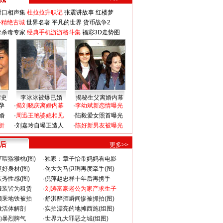
对口相声集
杜拉拉升职记
张震讲故事
红楼梦
-精绝古城
世界名著
平凡的世界
货币战争2
毒杀毒专家
经典手机游游格斗集
福彩3D走势图
情史
李冰冰被爆已婚
揭秘生父离婚内幕
孕
·
揭刘晓庆离婚内幕
·
李幼斌新恋情曝光
婚
·
周迅王艳婆媳相见
·
陆毅爱女照首曝光
折
·
刘嘉玲自曝正造人
·
陈好新男友被曝光
 后
更多>>
喂猕猴桃(图)
·
独家：章子怡带妈妈看电影
好身材(图)
·
佟大为马伊琍再度牵手(图)
秀性感(图)
·
倪萍赵忠祥十年后再携手
服装皆为租赁
·
刘涛富豪老公为家产求生子
颜乘地铁被拍
·
舒淇醉酒瞬间惨被抓拍(图)
做活体解剖
·
实拍漂亮的地摊西施(组图)
的暴烈脾气
·
世界九大罪恶之城(组图)