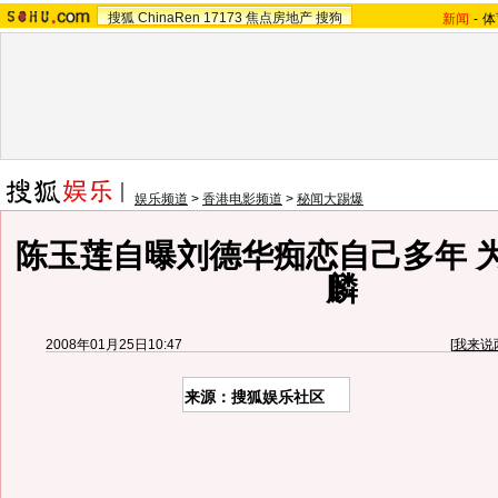
搜狐
ChinaRen
17173
焦点房地产
搜狗
新闻
-
体
娱乐频道
>
香港电影频道
>
秘闻大踢爆
陈玉莲自曝刘德华痴恋自己多年 
麟
2008年01月25日10:47
[
我来说
来源：搜狐娱乐社区