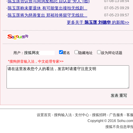
·
陈玉莲否认曾与周润发相恋 自认是"旁人"(图)
07-08-13 08:54
·
陈玉莲称未要退休 有可能复出接拍无线剧...
07-05-25 09:29
·
陈玉莲将为慈善复出 郑裕玲将留守无线抗...
07-05-23 09:57
更多关于
陈玉莲 刘德华
的新闻>>
用户：
匿名
隐藏地址
设为辩论话题
*搜狗拼音输入法，中文处理专家>>
设置首页
-
搜狗输入法
-
支付中心
-
搜狐招聘
-
广告服务
-
客
Copyright
©
2016 Sohu.com 
搜狐不良信息举