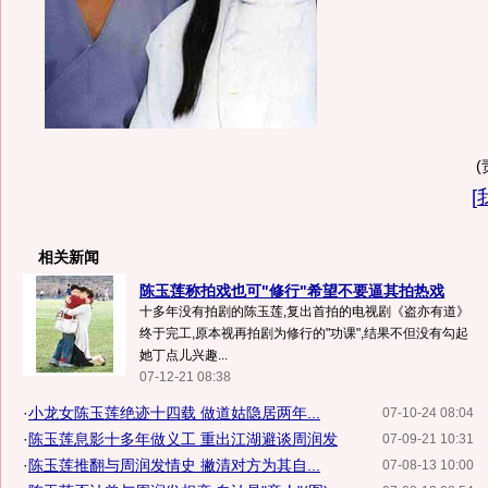
[
相关新闻
陈玉莲称拍戏也可"修行"希望不要逼其拍热戏
十多年没有拍剧的陈玉莲,复出首拍的电视剧《盗亦有道》
终于完工,原本视再拍剧为修行的"功课",结果不但没有勾起
她丁点儿兴趣...
07-12-21 08:38
·
小龙女陈玉莲绝迹十四载 做道姑隐居两年...
07-10-24 08:04
·
陈玉莲息影十多年做义工 重出江湖避谈周润发
07-09-21 10:31
·
陈玉莲推翻与周润发情史 撇清对方为其自...
07-08-13 10:00