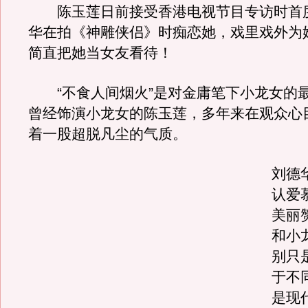
陈玉莲日前接受香港电视节目专访时首
华在拍《神雕侠侣》时痴恋她，戏里戏外为
简直把她当女友看待！
“不食人间烟火”是对金庸笔下小龙女的
曾经饰演小龙女的陈玉莲，多年来在观众心
着一股超脱凡尘的气质。
刘德
认爱
美丽
和小
别只
于不
是现