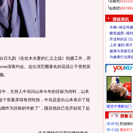
苏醒吧
(41523)
贴图吧
(68789)
搜狐商机
·
丰胸--林志玲
·
睡觉减肥--瘦到
·
开这样的店 日进
·
上班 兼职 两
·
健康与美丽完
·
为健康行业撑
台日九剧《佐佐木夫妻的仁义之战》拍摄工作，而
anne深夜约会。这位演艺圈著名的花花公子突然宣
脑。
节目中，主持人中岛问山本今年的目标为何时，山本
被这个答案弄得有些吃惊，中岛还是向山本表示了祝
结婚作为目标的年龄了”，随后他自己也开始笑了起
·
听评书
|
郭德纲
·
听小说
|
鬼吹灯1