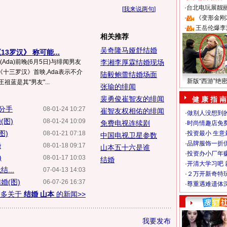
·
台北电玩展靓丽S
[
我来说两句
]
·
《变形金刚
·
王岳伦爆李
相关推荐
吴奇隆马娅舒结婚
3罗汉》 称可能...
Ada)前晚(6月5日)与绯闻男友
李湘李厚霖结婚现场
十三罗汉》首映,Ada表示不介
陆毅鲍蕾结婚场面
新版“西游”绝
蓝是其"男友"...
张瑜的绯闻
裴勇俊崔智友的绯闻
健 康 指 南
分手
08-01-24 10:27
崔智友权相佑的绯闻
·
做别人没想到的
(图)
08-01-24 10:09
免费电视连续剧
·
时尚情趣店免
图)
08-01-21 07:18
·
投资最小 生意
中国电视卫星参数
·
品牌服饰一折
婚
08-01-18 09:17
山本五十六是谁
·
投资办小厂年
)
08-01-17 10:03
结婚
·
开清大学习吧 
...
07-04-13 14:03
·
２万开新奇特
婚(图)
06-07-26 16:37
·
尊重遇难遗体
更多关于
结婚 山本
的新闻>>
我要发布