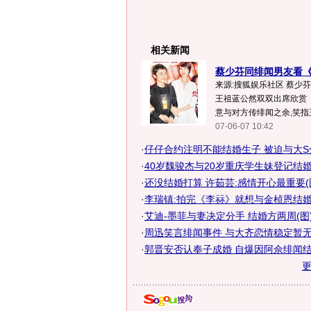
相关新闻
蔡少芬同绯闻男友看《1
来源:搜狐娱乐社区 蔡少芬(
王祖蓝公然双双出席欣赏《
意与对方传绯闻之余,笑指王祖
07-06-07 10:42
·
仔仔合约注明不能结婚生子 被迫与大S
·
40岁魏骏杰与20岁重庆学生妹登记结婚
·
还没结婚打算 许茹芸:感情开心最重要(
·
李瑞镇:拍完《李祘》就想与金桢恩结
·
艾迪-墨菲与妻决定分手 结婚方两周(图
·
周迅笑言绯闻事件 与大齐恋情稳定暂无结
·
郭晋安否认奉子成婚 自爆因阿佘绯闻结