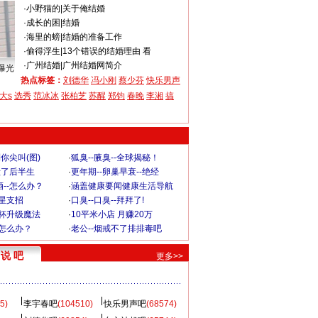
·
小野猫的
|
关于俺结婚
·
成长的困
|
结婚
·
海里的螃
|
结婚的准备工作
·
偷得浮生
|
13个错误的结婚理由 看
·
广州结婚
|
广州结婚网简介
曝光
热点标签：
刘德华
冯小刚
蔡少芬
快乐男声
大s
选秀
范冰冰
张柏芝
苏醒
郑钧
春晚
李湘
搞
你尖叫(图)
·
狐臭--腋臭--全球揭秘！
毁了后半生
·
更年期--卵巢早衰--绝经
--怎么办？
·
涵盖健康要闻健康生活导航
明星支招
·
口臭--口臭--拜拜了!
罩杯升级魔法
·
10平米小店 月赚20万
-怎么办？
·
老公--烟戒不了排排毒吧
说 吧
更多>>
5)
李宇春吧
(104510)
快乐男声吧
(68574)