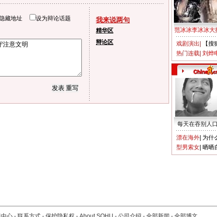
隐藏地址
设为辩论话题
我来说两句
范冰冰李冰冰大
精华区
辩论区
戏剧演出
|
【搜
热门连载
|
刘烨
每天在吞别人
漂在海外
|
为什
型男索女
|
晒晒
服中心
-
联系方式
-
保护隐私权
-
About SOHU
-
公司介绍
-
全部新闻
-
全部博文