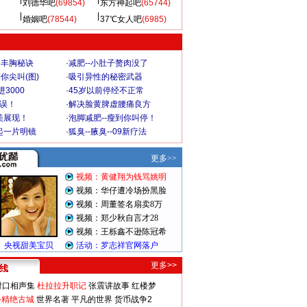
刘德华吧
(69854)
东方神起吧
(65744)
婚姻吧
(78544)
37℃女人吧
(6985)
爆丰胸秘诀
·
减肥--小肚子赘肉没了
你尖叫(图)
·
吸引异性的秘密武器
3000
·
45岁以前停经不正常
不误！
·
解决脸黄脾虚腰痛良方
美展现！
·
泡脚减肥--瘦到你叫停！
起一片明镜
·
狐臭--腋臭--09新疗法
更多>>
对口相声集
杜拉拉升职记
张震讲故事
红楼梦
-精绝古城
世界名著
平凡的世界
货币战争2