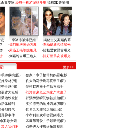
毒杀毒专家
经典手机游游格斗集
福彩3D走势图
情史
李冰冰被爆已婚
揭秘生父离婚内幕
孕
·
揭刘晓庆离婚内幕
·
李幼斌新恋情曝光
婚
·
周迅王艳婆媳相见
·
陆毅爱女照首曝光
折
·
刘嘉玲自曝正造人
·
陈好新男友被曝光
 后
更多>>
喂猕猴桃(图)
·
独家：章子怡带妈妈看电影
好身材(图)
·
佟大为马伊琍再度牵手(图)
秀性感(图)
·
倪萍赵忠祥十年后再携手
服装皆为租赁
·
刘涛富豪老公为家产求生子
颜乘地铁被拍
·
舒淇醉酒瞬间惨被抓拍(图)
做活体解剖
·
实拍漂亮的地摊西施(组图)
的暴烈脾气
·
世界九大罪恶之城(组图)
遇灵异事件
·
李孝利新欢私密视频曝光
成命案导火索
·
孟庭苇可爱儿子最新照(图)
：加入我们吧！
·
点击进入搜狐娱乐影视库