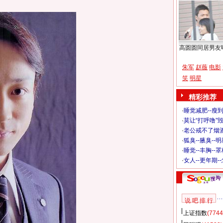
高圆圆同居男友
朱军
赵薇
电影
笑
明星
精彩推荐
·
睡觉减肥--瘦到
·
莫让“打呼噜”
·
老公戒不了烟酒
·
狐臭--腋臭--
·
睡觉--丰胸--
·
女人--更年期-
说 吧 排 行
上证指数
(7744