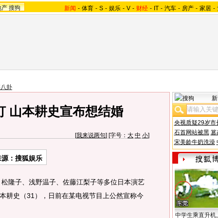
地产
搜狗
新闻
-
体育
-
S
-
娱乐
-
V
-
财经
-
IT
-
汽车
-
房产
-
家居
-
韩八卦
新
灯 山本耕史宣布想结婚
央视质疑29岁市
石首网站被黑
篡
[
我来说两句
] [字号：
大
中
小
]
宋美龄牛奶洗澡
来源：搜狐娱乐
松隆子、浅野温子、佐藤江梨子等多位日本演艺
本耕史（31），日前在某电视节目上公然宣称今
中学生乘直升机