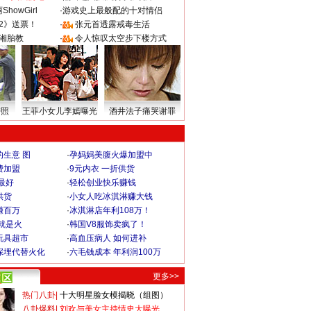
howGirl
·
游戏史上最般配的十对情侣
2》送票！
·
张元首透露戒毒生活
湘胎教
·
令人惊叹太空步下楼方式
密照
王菲小女儿李嫣曝光
酒井法子痛哭谢罪
生意 图
·
孕妈妈美腹火爆加盟中
费加盟
·
9元内衣 一折供货
最好
·
轻松创业快乐赚钱
供货
·
小女人吃冰淇淋赚大钱
赚百万
·
冰淇淋店年利108万！
就是火
·
韩国V8服饰卖疯了！
玩具超市
·
高血压病人 如何进补
深埋代替火化
·
六毛钱成本 年利润100万
更多>>
热门八卦
|
十大明星脸女模揭晓（组图）
八卦爆料
|
刘欢与美女主持情史大曝光