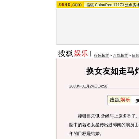
搜狐
ChinaRen
17173
焦点房
娱乐频道
>
八卦频道
>
日
换女友如走马
2008年01月24日14:58
搜狐娱乐讯 曾经与上原多香子、
圈中的著名女星传出过绯闻的演员山
年的目标是结婚。