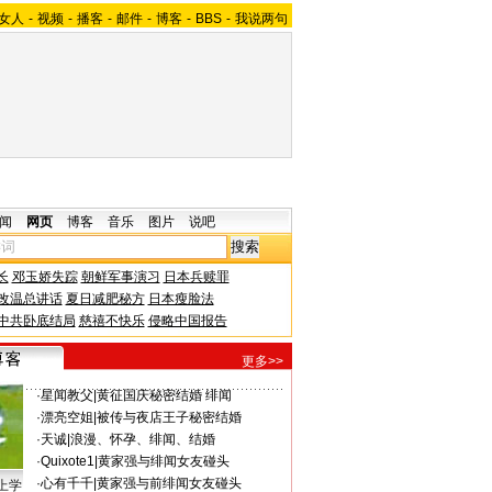
女人
-
视频
-
播客
-
邮件
-
博客
-
BBS
-
我说两句
闻
网页
博客
音乐
图片
说吧
长
邓玉娇失踪
朝鲜军事演习
日本兵赎罪
改温总讲话
夏日减肥秘方
日本瘦脸法
中共卧底结局
慈禧不快乐
侵略中国报告
更多>>
·
星闻教父
|
黄征国庆秘密结婚 绯闻
·
漂亮空姐
|
被传与夜店王子秘密结婚
·
天诚
|
浪漫、怀孕、绯闻、结婚
·
Quixote1
|
黄家强与绯闻女友碰头
·
心有千千
|
黄家强与前绯闻女友碰头
上学