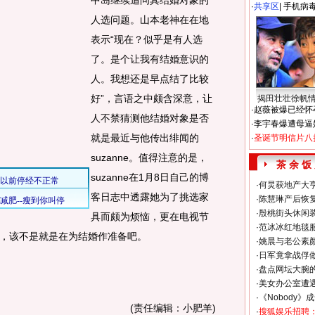
中岛继续追问其结婚对象的
·
共享区
|
手机病
人选问题。山本老神在在地
表示“现在？似乎是有人选
了。是个让我有结婚意识的
人。我想还是早点结了比较
好”，言语之中颇含深意，让
揭田壮壮徐帆
·
赵薇被爆已经怀
人不禁猜测他结婚对象是否
·
李宇春爆遭母逼
就是最近与他传出绯闻的
·
圣诞节明信片八
suzanne。值得注意的是，
茶 余 饭
suzanne在1月8日自己的博
·
何炅获地产大亨
客日志中透露她为了挑选家
·
陈慧琳产后恢复
·
殷桃街头休闲装
具而颇为烦恼，更在电视节
·
范冰冰红地毯
，该不是就是在为结婚作准备吧。
·
姚晨与老公素
·
日军竟拿战俘
·
盘点网坛大腕
·
美女办公室遭
·
《Nobody》
(责任编辑：小肥羊)
·
搜狐娱乐招聘