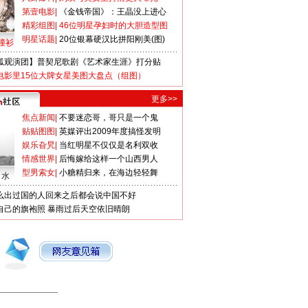
第壹电影
|
《金钱帝国》：王晶没上进心
精彩组图
|
46位明星孕妇时的大胆造型图
明星话题
|
20位银幕硬汉比拼阳刚美(图)
撞衫
狐观演团】普契尼歌剧《艺术家生涯》打分贴
电影里15位大牌女星美图大盘点（组图）
更多>>
焦点新闻
|
不要迷恋哥，哥只是一个鬼
贴贴图图
|
英媒评出2009年度搞怪发明
娱乐旮旯
|
当红明星不仅仅是名利双收
情感世界
|
后悔嫁给这样一个山西男人
型男索女
|
小糖精归来，在海边轻轻舞
口水
么出过国的人回来之后都会说中国不好
自己的旗袍照
暴雨过后天空依旧晴朗