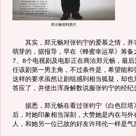
郑元畅资料图片
其实，郑元畅对张钧宁的爱慕之情，并
萌芽的，据报导，早在《蜂蜜幸运草》筹备
7、8个电视剧及电影正在商洽郑元畅，最后
任该剧第一男主角，不过条件是，希望能和
这样的要求虽然让剧组感到相当狐疑，却也
答应了，并使出浑身解数说服张钧宁的经纪
据悉，郑元畅在看过张钧宁《白色巨塔
后，对她印象相当深刻，大赞她是内在与外
人，和她另一位已故的好友许玮伦一样是气