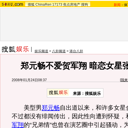
搜狐
ChinaRen
17173
焦点房地产
搜狗
新闻
-
体
娱乐频道
>
八卦频道
>
港台八卦
郑元畅不爱贺军翔 暗恋女星
2008年01月24日08:37
[
我来
来源：搜狐娱乐
美型男
郑元畅
自出道以来，和许多女星
不过都没有绯闻传出，因此性向遭到怀疑，
军翔
的“兄弟情”也曾在演艺圈中引起骚动，