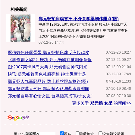
相关新闻
郑元畅拍床戏冒汗 不介意学梁朝伟露点(图)
中新网12月26日电 首次赴港过圣诞的郑元畅(小综),昨天
与近千歌迷在商场欢度.在《恶作剧2吻》中与林依晨有床
上戏的小综,被问到会不会如梁朝伟般裸露...
07-12-26 14:44
·
愿仿效伟仔露蛋蛋 郑元畅拍床戏反应起鸡皮
07-12-26 10:27
·
《恶作剧之吻2》庆功 郑元畅吻戏被嘲像章鱼
07-12-21 09:27
·
图:2007莱卡风尚大典 郑元畅侧面帅气阳光
07-12-09 21:04
·
快讯:郑元畅着黑色礼服亮相 绅士风度十足
07-12-09 17:49
·
郑元畅人气赢郭品超 数十粉丝跟车抢路(图)
07-10-19 11:33
·
郑元畅访港人气旺 郭品超否认与蔡淑臻绯闻
07-10-19 08:40
·
郑元畅自爆有心怡女星 台媒指其找"影子女友"
07-08-07 10:30
更多关于
郑元畅 女星
的新闻>>
用户：
匿名
隐藏地址
设为辩论话题