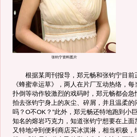
张钧宁资料图片
根据某周刊报导，郑元畅和张钧宁目前
《蜂蜜幸运草》，两人在片厂互动热络，每
扑倒等动作较激烈的戏码时，郑元畅都会急
拍去张钧宁身上的灰尘、碎屑，并且温柔的
吗？O不OK？”此外，郑元畅还特地跑到小
知名的熔岩巧克力，知道张钧宁想要在上面
又特地冲到便利商店买冰淇淋，相当积极，