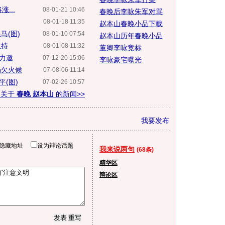
...
08-01-21 10:46
春晚后李咏朱军对骂
08-01-18 11:35
赵本山春晚小品下载
马(图)
08-01-10 07:54
赵本山历年春晚小品
主持
08-01-08 11:32
董卿李咏竞标
晚力邀
07-12-20 15:06
李咏豪宅曝光
仍欠火候
07-08-06 11:14
(图)
07-02-26 10:57
多关于
春晚 赵本山
的新闻>>
我要发布
隐藏地址
设为辩论话题
我来说两句
(68条)
精华区
辩论区