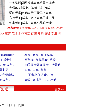
·
一条逃脱
|
网络惊现春晚明星出场费
·
大雪07
|
转载:以《说事儿》的赵
·
爱的天堂
|
范伟表示可能再上春晚
·
言行天下
|
赵本山必上春晚的理由及
·
刘丰维的
|
赵本山春晚小品难产 老
曝光
热点标签：
刘德华
冯小刚
蔡少芬
快乐男声
大s
选秀
范冰冰
张柏芝
苏醒
郑钧
春晚
李湘
搞
你尖叫(图)
·
狐臭--腋臭--全球揭秘！
毁了后半生
·
更年期--卵巢早衰--绝经
--怎么办？
·
涵盖健康要闻健康生活导航
明星支招
·
口臭--口臭--拜拜了!
罩杯升级魔法
·
10平米小店 月赚20万
-怎么办？
·
老公--烟戒不了排排毒吧
说 吧
更多>>
朱军
|
刘芳菲
|
周涛