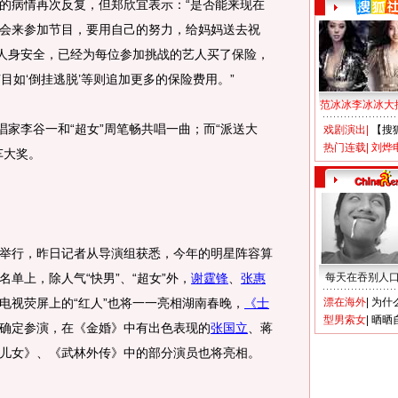
的病情再次反复，但郑欣宜表示：“是否能来现在
会来参加节目，要用自己的努力，给妈妈送去祝
的人身安全，已经为每位参加挑战的艺人买了保险，
目如‘倒挂逃脱’等则追加更多的保险费用。”
范冰冰李冰冰大
家李谷一和“超女”周笔畅共唱一曲；而“派送大
戏剧演出
|
【搜
热门连载
|
刘烨
车大奖。
行，昨日记者从导演组获悉，今年的明星阵容算
单上，除人气“快男”、“超女”外，
谢霆锋
、
张惠
每天在吞别人
电视荧屏上的“红人”也将一一亮相湖南春晚，
《士
漂在海外
|
为什
型男索女
|
晒晒
确定参演，在《金婚》中有出色表现的
张国立
、蒋
儿女》、《武林外传》中的部分演员也将亮相。