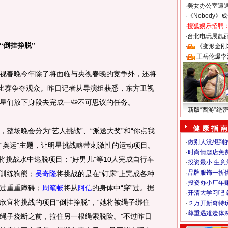
·
美女办公室遭
·
《Nobody》
·
搜狐娱乐招聘
·
台北电玩展靓丽S
“倒挂挣脱”
·
《变形金刚
·
王岳伦爆李
春晚今年除了将面临与央视春晚的竞争外，还将
的比赛争夺观众。昨日记者从导演组获悉，东方卫视
星们放下身段去完成一些不可思议的任务。
新版“西游”绝
健 康 指 南
场晚会分为“艺人挑战”、“派送大奖”和“你点我
·
做别人没想到的
合“奥运”主题，让明星挑战略带刺激性的运动项目。
·
时尚情趣店免
将挑战水中逃脱项目；“好男儿”等10人完成自行车
·
投资最小 生意
·
品牌服饰一折
训练狗熊；
吴奇隆
将挑战的是在“钉床”上完成各种
·
投资办小厂年
过重重障碍；
周笔畅
将从
阿信
的身体中“穿”过。据
·
开清大学习吧 
欣宜将挑战的项目“倒挂挣脱”，“她将被绳子绑住
·
２万开新奇特
·
尊重遇难遗体
绳子烧断之前，拉住另一根绳索脱险。”不过昨日