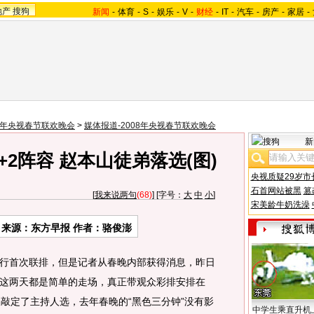
地产
搜狗
新闻
-
体育
-
S
-
娱乐
-
V
-
财经
-
IT
-
汽车
-
房产
-
家居
-
08年央视春节联欢晚会
>
媒体报道-2008年央视春节联欢晚会
新
2阵容 赵本山徒弟落选(图)
央视质疑29岁市
石首网站被黑
篡
[
我来说两句
(68)
] [字号：
大
中
小
]
宋美龄牛奶洗澡
来源：东方早报 作者：骆俊澎
首次联排，但是记者从春晚内部获得消息，昨日
这两天都是简单的走场，真正带观众彩排安排在
天敲定了主持人选，去年春晚的“黑色三分钟”没有影
中学生乘直升机