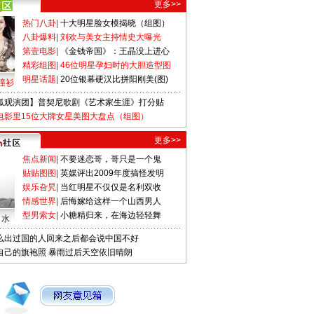
更多>>
热门八卦
|
十大明星脸女模揭晓（组图）
八卦爆料
|
刘欢与美女主持情史大曝光
第壹电影
|
《金钱帝国》：王晶没上进心
精彩组图
|
46位明星孕妇时的大胆造型图
明星话题
|
20位银幕硬汉比拼阳刚美(图)
撞衫
狐观演团】普契尼歌剧《艺术家生涯》打分贴
电影里15位大牌女星美图大盘点（组图）
更多>>
焦点新闻
|
不要迷恋哥，哥只是一个鬼
贴贴图图
|
英媒评出2009年度搞怪发明
娱乐旮旯
|
当红明星不仅仅是名利双收
情感世界
|
后悔嫁给这样一个山西男人
型男索女
|
小糖精归来，在海边轻轻舞
口水
么出过国的人回来之后都会说中国不好
自己的旗袍照
暴雨过后天空依旧晴朗