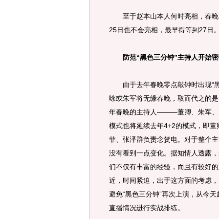
至于赵本山本人何时亮相，春晚导
25日也不会亮相，最早得等到27
防范“黑色三分钟”主持人开始
由于去年春晚零点敲钟时出现“黑
咏或朱军将无缘春晚，取而代之的是
年春晚的主持人———董卿、朱军、
模式也将延续去年4+2的模式，即
菲、张泽群负责念贺电。对于整个主
没有看到一点变化。据知情人透露，
们不仅有丰富的经验，而且有较好的
近，时间紧迫，出于这方面的考虑，
避免“黑色三分钟”再次上演，从今
直播情况进行实战排练。