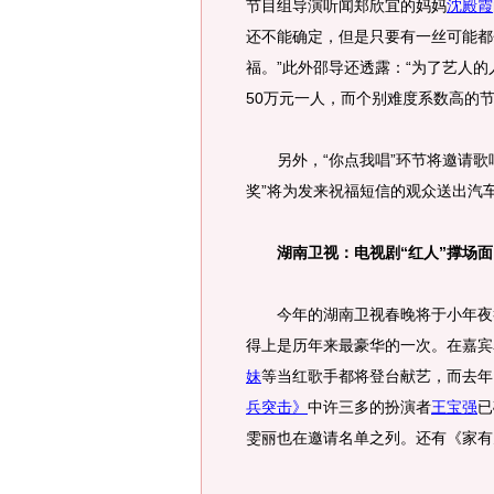
节目组导演听闻郑欣宜的妈妈
沈殿霞
还不能确定，但是只要有一丝可能都
福。”此外邵导还透露：“为了艺人
50万元一人，而个别难度系数高的节
另外，“你点我唱”环节将邀请歌唱
奖”将为发来祝福短信的观众送出汽
湖南卫视：电视剧“红人”撑场面
今年的湖南卫视春晚将于小年夜举
得上是历年来最豪华的一次。在嘉宾名
妹
等当红歌手都将登台献艺，而去年
兵突击》
中许三多的扮演者
王宝强
已
雯丽也在邀请名单之列。还有《家有