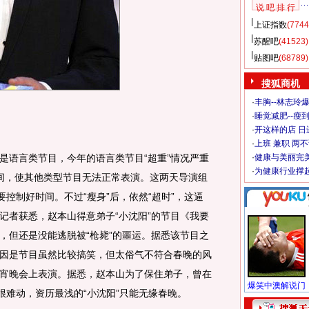
说 吧 排 行
上证指数
(7744
苏醒吧
(41523)
贴图吧
(68789)
搜狐商机
·
丰胸--林志玲
·
睡觉减肥--瘦到
·
开这样的店 日进
·
上班 兼职 两
语言类节目，今年的语言类节目“超重”情况严重
·
健康与美丽完
·
为健康行业撑
时间，使其他类型节目无法正常表演。这两天导演组
要控制好时间。不过“瘦身”后，依然“超时”，这逼
记者获悉，赵本山得意弟子“小沈阳”的节目《我要
，但还是没能逃脱被“枪毙”的噩运。据悉该节目之
因是节目虽然比较搞笑，但太俗气不符合春晚的风
宵晚会上表演。据悉，赵本山为了保住弟子，曾在
很难动，资历最浅的“小沈阳”只能无缘春晚。