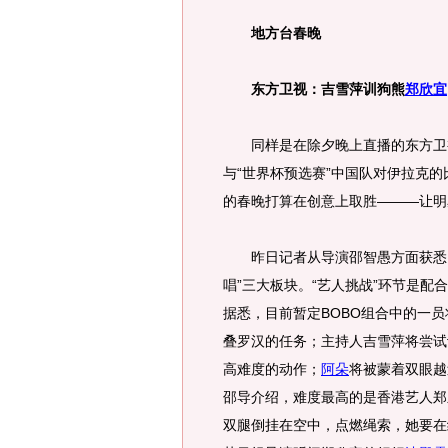
地方台春晚
东方卫视：吉雪萍训狗熊
郑欣宜
同样是在除夕晚上直播的东方卫视
与“世界杯预选赛”中国队对伊拉克
的春晚打算在创意上取胜———让明
昨日记者从导演邵智愚方面获悉，整
唱”三大板块。“艺人挑战”环节是配
据悉，目前暂定BOBO组合中的一员
叠罗汉的任务；主持人吉雪萍将尝试
高难度的动作；
阿朵
将被蒙着双眼越
邵导介绍，难度最高的是香港艺人郑
双腿倒挂在空中，点燃绳索，她要在