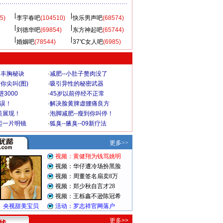
5)
李宇春吧
(104510)
快乐男声吧
(68574)
刘德华吧
(69854)
东方神起吧
(65744)
婚姻吧
(78544)
37℃女人吧
(6985)
爆丰胸秘诀
·
减肥--小肚子赘肉没了
你尖叫(图)
·
吸引异性的秘密武器
3000
·
45岁以前停经不正常
不误！
·
解决脸黄脾虚腰痛良方
美展现！
·
泡脚减肥--瘦到你叫停！
起一片明镜
·
狐臭--腋臭--09新疗法
更多>>