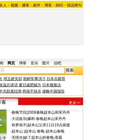
女人
-
视频
-
播客
-
邮件
-
博客
-
BBS
-
我说两句
闻
网页
博客
音乐
图片
说吧
长
邓玉娇失踪
朝鲜军事演习
日本兵赎罪
改温总讲话
夏日减肥秘方
日本瘦脸法
中共卧底结局
慈禧不快乐
侵略中国报告
更多>>
·
春晚节目
|
2008春晚赵本山和宋丹丹
·
大话娱乐
|
爆料:春晚赵本山宋丹丹
·
有梦就不
|
赵本山父亲11日19点病逝
·
赵本山
|
赵本山 春晚-赵本山春晚
·
无情水
|
缺了赵本山的春晚,谁最
上学