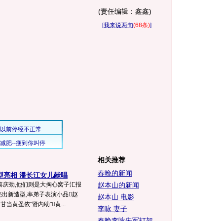
(责任编辑：鑫鑫)
[
我来说两句
(68条)
]
相关推荐
春晚的新闻
型亮相 潘长江女儿献唱
喜庆劲,他们则是大掏心窝子汇报
赵本山的新闻
亮出新造型,率弟子表演小品赵
赵本山 电影
当黄圣依"贤内助"黄...
李咏 妻子
春晚李咏朱军打架