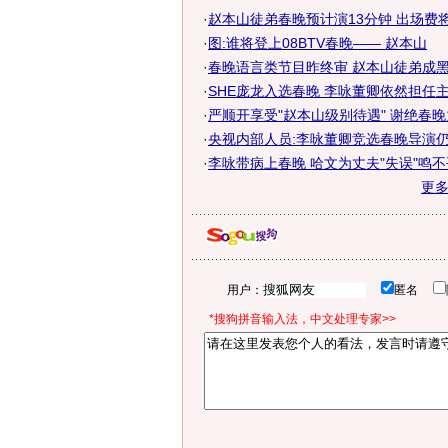
·
赵本山徒弟春晚预计演13分钟 出场费将涨
·
图:谁将登上08BTV春晚—— 赵本山
·
春晚语言类节目昨终审 赵本山徒弟成黑
·
SHE庞龙入选春晚 李咏董卿依然担任
·
严顺开享受"赵本山级别待遇" 谢绝春
·
央视内部人员:李咏董卿竞选春晚导演
·
李咏带病上春晚 哈文为丈夫"失误"鸣不平
更
用户：
匿名
*搜狗拼音输入法，中文处理专家>>