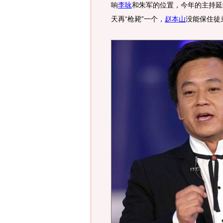
响
李咏
和朱军的位置，今年的主持延
天再“枪毙”一个，
赵本山
没能保住徒