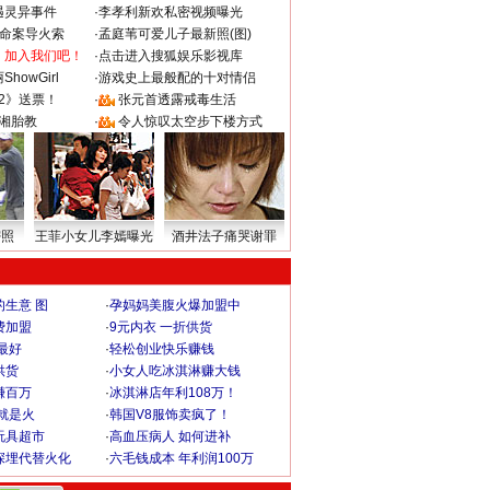
遇灵异事件
·
李孝利新欢私密视频曝光
成命案导火索
·
孟庭苇可爱儿子最新照(图)
：加入我们吧！
·
点击进入搜狐娱乐影视库
howGirl
·
游戏史上最般配的十对情侣
2》送票！
·
张元首透露戒毒生活
湘胎教
·
令人惊叹太空步下楼方式
密照
王菲小女儿李嫣曝光
酒井法子痛哭谢罪
生意 图
·
孕妈妈美腹火爆加盟中
费加盟
·
9元内衣 一折供货
最好
·
轻松创业快乐赚钱
供货
·
小女人吃冰淇淋赚大钱
赚百万
·
冰淇淋店年利108万！
就是火
·
韩国V8服饰卖疯了！
玩具超市
·
高血压病人 如何进补
深埋代替火化
·
六毛钱成本 年利润100万