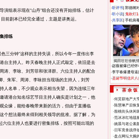
·
听评书
|
郭德纲
演组表示现在“山丹”组合还没有开始排练，估计
·
听小说
|
鬼吹灯1
日。目前剧本已经完全通过，主题是讲奥运。
·
共享区
|
手机病
密集排练
色三分钟”这样的主持失误，所以今年一度传出李
揭田壮壮徐帆
港台主持人。昨天春晚主持人正式敲定，依旧是去
·
赵薇被爆已经怀
周涛、李咏、刘芳菲和张泽群。六位主持人的配合
·
李宇春爆遭母逼
·
圣诞节明信片八
董卿、朱军、周涛、李咏担当现场的主持人，刘芳
持人名单，不少观众表示相当失望，因为连续三年
茶 余 饭
邀请港台知名综艺节目主持人确实是计划之一，他
·
何炅获地产大亨
·
陈慧琳产后恢复
观众缘，能给春晚带来新的活力，但由于直播临
·
殷桃街头休闲装
这个想法最终未得到相关领导的批准。据了解，为
·
范冰冰红地毯
天起六位主持人也要进行密集排练，按照可能出现的
·
姚晨与老公素
·
日军竟拿战俘
·
盘点网坛大腕