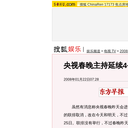
搜狐
ChinaRen
17173
焦点房
娱乐频道
>
电视 TV
>
20
央视春晚主持延续4+
2008年01月22日07:28
虽然有消息称央视春晚昨天会进行
的联排取消，改在今天和明天，不过
25日。联排没有举行，不过春晚昨