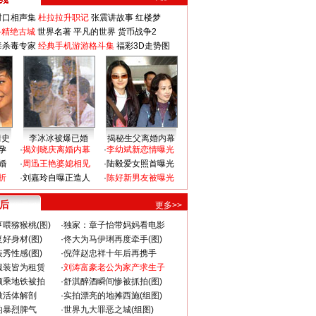
对口相声集
杜拉拉升职记
张震讲故事
红楼梦
-精绝古城
世界名著
平凡的世界
货币战争2
毒杀毒专家
经典手机游游格斗集
福彩3D走势图
情史
李冰冰被爆已婚
揭秘生父离婚内幕
孕
·
揭刘晓庆离婚内幕
·
李幼斌新恋情曝光
婚
·
周迅王艳婆媳相见
·
陆毅爱女照首曝光
折
·
刘嘉玲自曝正造人
·
陈好新男友被曝光
 后
更多>>
喂猕猴桃(图)
·
独家：章子怡带妈妈看电影
好身材(图)
·
佟大为马伊琍再度牵手(图)
秀性感(图)
·
倪萍赵忠祥十年后再携手
服装皆为租赁
·
刘涛富豪老公为家产求生子
颜乘地铁被拍
·
舒淇醉酒瞬间惨被抓拍(图)
做活体解剖
·
实拍漂亮的地摊西施(组图)
的暴烈脾气
·
世界九大罪恶之城(组图)