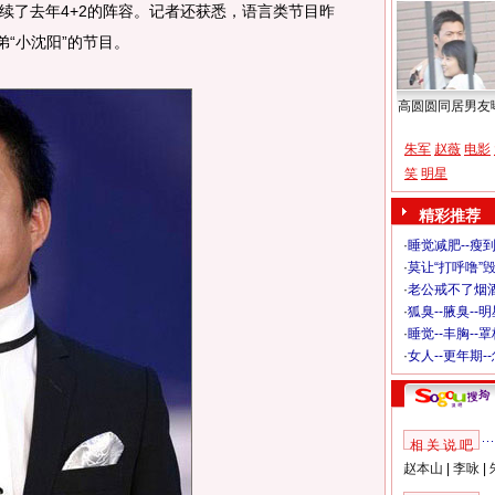
续了去年4+2的阵容。记者还获悉，语言类节目昨
弟“小沈阳”的节目。
高圆圆同居男友
朱军
赵薇
电影
笑
明星
精彩推荐
·
睡觉减肥--瘦到
·
莫让“打呼噜”
·
老公戒不了烟酒
·
狐臭--腋臭--
·
睡觉--丰胸--
·
女人--更年期-
相 关 说 吧
赵本山
|
李咏
|