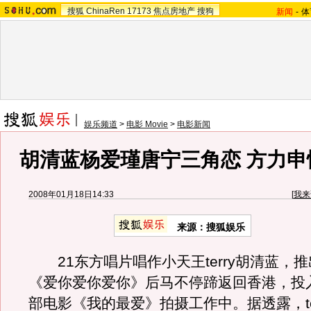
搜狐
ChinaRen
17173
焦点房地产
搜狗
新闻
-
体
娱乐频道
>
电影 Movie
>
电影新闻
胡清蓝杨爱瑾唐宁三角恋 方力申
2008年01月18日14:33
[
我来
来源：搜狐娱乐
21东方唱片唱作小天王terry胡清蓝，
《爱你爱你爱你》后马不停蹄返回香港，投
部电影《我的最爱》拍摄工作中。据透露，te