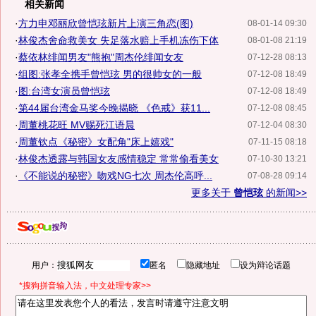
相关新闻
·
方力申邓丽欣曾恺玹新片上演三角恋(图)
08-01-14 09:30
·
林俊杰舍命救美女 失足落水赔上手机冻伤下体
08-01-08 21:19
·
蔡依林绯闻男友"熊抱"周杰伦绯闻女友
07-12-28 08:13
·
组图:张孝全携手曾恺玹 男的很帅女的一般
07-12-08 18:49
·
图:台湾女演员曾恺玹
07-12-08 18:49
·
第44届台湾金马奖今晚揭晓 《色戒》获11...
07-12-08 08:45
·
周董桃花旺 MV赐死江语晨
07-12-04 08:30
·
周董钦点《秘密》女配角"床上嬉戏"
07-11-15 08:18
·
林俊杰透露与韩国女友感情稳定 常常偷看美女
07-10-30 13:21
·
《不能说的秘密》吻戏NG七次 周杰伦高呼...
07-08-28 09:14
更多关于
曾恺玹
的新闻>>
用户：
匿名
隐藏地址
设为辩论话题
*搜狗拼音输入法，中文处理专家>>