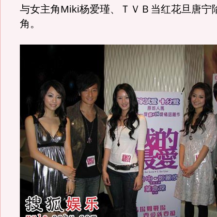
与女主角Miki杨爱瑾、ＴＶＢ当红花旦唐宁
角。