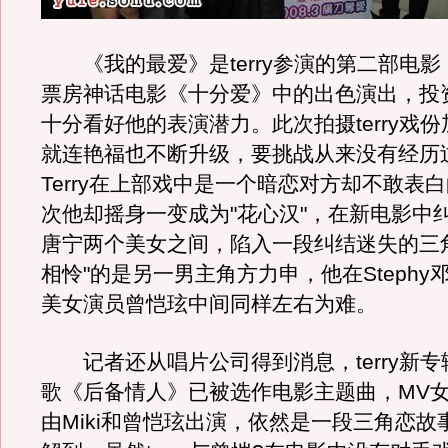
《我的最爱》是terry参演的第二部电影
票房神话电影《十分爱》中的出色演出，投
十分看好他的表演潜力。此次拍摄terry戏
就连艳福也不断升级，要挑战从来没有经历
Terry在上部戏中是一个暗恋对方却不敢表
次他却摇身一变成为"花心汉"，在新电影中纠缠
唐宁两个美女之间，陷入一段纠结迷失的三
相怜"的是另一男主角方力申，他在Stephy
美女演员曾恺玹中间同样左右为难。
记者还从唱片公司得到消息，terry新专
歌《后备情人》已被选作电影主题曲，MV
由Miki和曾恺玹出演，依然是一段三角恋故