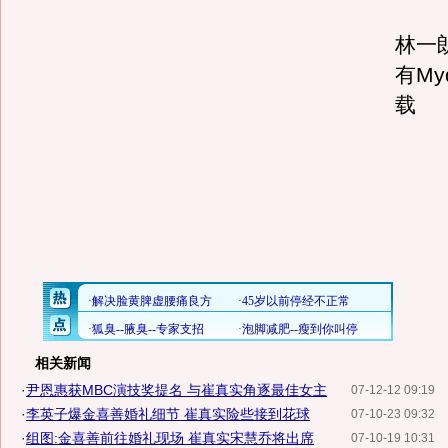
林一朗
有My
载
相关新闻
·
尹恩惠获MBC演技奖提名 与崔真实角逐最佳女主
07-12-12 09:19
·
李英子爆金喜善婚礼细节 崔真实险些接到花球
07-10-23 09:32
·
组图:金喜善前往婚礼现场 崔真实宋慧乔将出席
07-10-19 10:31