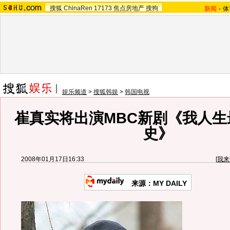
搜狐
ChinaRen
17173
焦点房地产
搜狗
新闻
-
体
娱乐频道
>
搜狐韩娱
>
韩国电视
崔真实将出演MBC新剧《我人生
史》
2008年01月17日16:33
[
我来
来源：MY DAILY