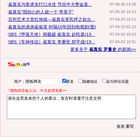
·
崔真实与姜虎东打口水仗 节目中大赞金喜...
07-08-30 14:28
·
崔真实"我担心的人就一个,李英子"
07-05-25 16:10
·
百想艺术大赏红地毯—崔真实美乳呼之欲出...
07-04-25 18:15
·
崔真实的弟弟崔振英,时隔10年回归电视剧(图)
07-04-10 02:10
·
SBS《堕落天使》韩载硕 崔真实 赵民基(19...
07-04-02 18:33
·
SBS《车神传说》崔真实 李秉宪 郑宇成(19...
07-04-02 18:31
更多关于
崔真实 罗曼史
的新闻>>
用户：
匿名
隐藏地址
设为辩论话题
*搜狗拼音输入法，中文处理专家>>