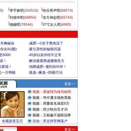
5)
李宇春吧
(104510)
快乐男声吧
(68574)
刘德华吧
(69854)
东方神起吧
(65744)
婚姻吧
(78544)
37℃女人吧
(6985)
爆丰胸秘诀
·
减肥--小肚子赘肉没了
你尖叫(图)
·
吸引异性的秘密武器
3000
·
45岁以前停经不正常
不误！
·
解决脸黄脾虚腰痛良方
美展现！
·
泡脚减肥--瘦到你叫停！
起一片明镜
·
狐臭--腋臭--09新疗法
更多>>