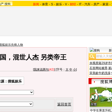
地产
搜狗
新闻
-
体育
-
S
-
娱乐
-
V
-
财经
-
IT
-
汽车
-
房产
-
家居
-
搜狐娱乐先锋人物
新
国，混世人杰 另类帝王
央视质疑29岁市
石首网站被黑
篡
[
我来说两句
(42)
] [字号：
大
中
小
]
宋美龄牛奶洗澡
来源：搜狐娱乐
返回首页
中学生乘直升机