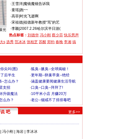
·
王雪洋
|
魔镜魔镜告诉我
·
童瑶
|
跑~~
·
高菲
|
时光飞逝啊
·
宋祖德
|
祖德新年教授“骂”的艺
·
李颖
|
2007.2.26哈尔滨半日游(
曝光
热点标签：
刘德华
冯小刚
蔡少芬
快乐男声
大s
选秀
范冰冰
张柏芝
苏醒
郑钧
春晚
李湘
搞
你尖叫(图)
·
狐臭--腋臭--全球揭秘！
毁了后半生
·
更年期--卵巢早衰--绝经
--怎么办？
·
涵盖健康要闻健康生活导航
明星支招
·
口臭--口臭--拜拜了!
罩杯升级魔法
·
10平米小店 月赚20万
-怎么办？
·
老公--烟戒不了排排毒吧
说 吧
更多>>
|
冯小刚
|
海岩
|
李冰冰