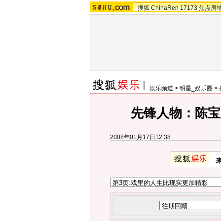
搜狐
ChinaRen
17173
焦点房
娱乐频道
>
明星_娱乐圈
>
先锋人物：陈宝
2008年01月17日12:38