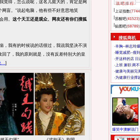
我觉得，怎么说呢，这名儿挺大的，肯定是网
说 吧 排 行
个网盲。”说起电脑，他有些不好意思地笑
上证指数
(7744
会用。
这个天王还是观众、网友还有你们搜狐
苏醒吧
(41523)
贴图吧
(68789)
搜狐商机
恼，我有的时候说的话很过，我说我坚决不演
·
丰胸--林志玲
·
睡觉减肥--瘦到
收回了，我的原则就是，没有反差特别大的皇
·
开这样的店 日进
说…
]
·
上班 兼职 两
·
健康与美丽完
·
为健康行业撑
“越王勾践”
《武则天》剧照