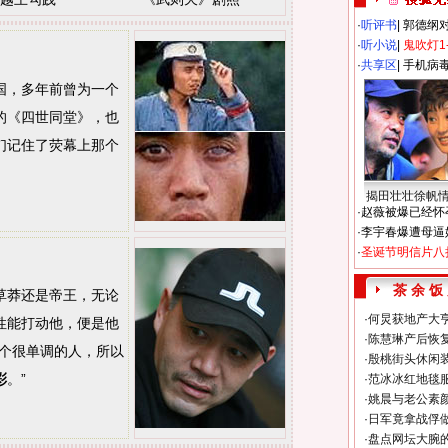
·
听评书
|
郭德纲
·
听小说
|
鬼吹灯1
·
共享区
|
手机病
，多年前曾为一个
的《四世同堂》，也
们记住了荧幕上那个
揭田壮壮徐帆
·
赵薇被爆已经怀
·
李宇春爆遭母逼
·
圣诞节明信片八
茶 余 饭
莽还是帝王，无论
·
何炅获地产大亨
性能打动他，便是他
·
陈慧琳产后恢复
一个很单调的人，所以
·
殷桃街头休闲装
。”
彩
·
范冰冰红地毯
·
姚晨与老公素
·
日军竟拿战俘
·
盘点网坛大腕