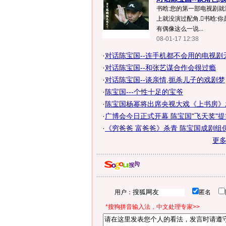
书晗:您的第一部电视剧就
上就没演过配角.书晗:你
有偶像这么一说...
08-01-17 12:38
·
对话陈宝国--连手机都不会用的电视剧
·
对话陈宝国--和张艺谋合作会很过瘾
·
对话陈宝国--谈亲情,扼杀儿子的戏剧梦
·
陈宝国---个性十足的宝爷
·
陈宝国杨幂将出席央视大戏《上书房》
·
广博会今日正式开幕 陈宝国"飞天奖"
·
《穷爸爸 富爸爸》杀青 陈宝国成剧组
更
用户：
匿名
*搜狗拼音输入法，中文处理专家>>