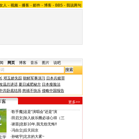
女人
-
视频
-
播客
-
邮件
-
博客
-
BBS
-
我说两句
闻
网页
博客
音乐
图片
说吧
长
邓玉娇失踪
朝鲜军事演习
日本兵赎罪
改温总讲话
夏日减肥秘方
日本瘦脸法
中共卧底结局
慈禧不快乐
侵略中国报告
更多>>
·
歌手魔
|
这是“演唱会”还是“演
·
田启文
|
加入娱乐圈必读心得（三
·
谢苗
|
息影10年,我无怨无悔!!
·
冯自立
|
后天回京
·
孙铭宇
|
北京的大雾~
上学