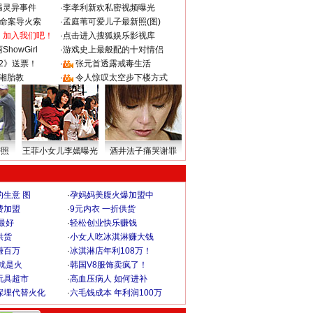
遇灵异事件
·
李孝利新欢私密视频曝光
成命案导火索
·
孟庭苇可爱儿子最新照(图)
：加入我们吧！
·
点击进入搜狐娱乐影视库
howGirl
·
游戏史上最般配的十对情侣
2》送票！
·
张元首透露戒毒生活
湘胎教
·
令人惊叹太空步下楼方式
密照
王菲小女儿李嫣曝光
酒井法子痛哭谢罪
生意 图
·
孕妈妈美腹火爆加盟中
费加盟
·
9元内衣 一折供货
最好
·
轻松创业快乐赚钱
供货
·
小女人吃冰淇淋赚大钱
赚百万
·
冰淇淋店年利108万！
就是火
·
韩国V8服饰卖疯了！
玩具超市
·
高血压病人 如何进补
深埋代替火化
·
六毛钱成本 年利润100万