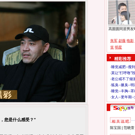
高圆圆同居男友
朱军
赵薇
电影
笑
明星
精彩推荐
·
睡觉减肥--瘦到
·
莫让“打呼噜”
·
老公戒不了烟酒
·
狐臭--腋臭--
·
睡觉--丰胸--
·
女人--更年期-
，您是什么感受？”
相 关 说 吧
陈宝国
|
范晓萱