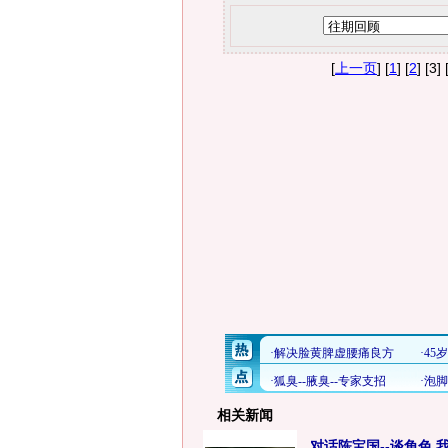
[
上一页
] [
1
] [
2
] [3] 
相关新闻
对话陈宝国--谈角色,