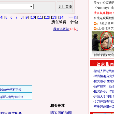
·
美女办公室遭
返回首页
·
《Nobody》
·
搜狐娱乐招聘
[
4
] [
5
] [
6
] [
7
] [
8
] [
9
] [
10
] [
11
] [
12
] [
13
] [
14
] [
下一页
]
·
台北电玩展靓丽S
(责任编辑：小锘)
·
《变形金刚
·
王岳伦爆李
[
我来说两句
(42条)
]
新版“西游”绝
健 康 指 南
·
做别人没想到的
·
时尚情趣店免
·
投资最小 生意
·
品牌服饰一折
·
投资办小厂年
·
开清大学习吧 
·
２万开新奇特
相关推荐
·
尊重遇难遗体
陈宝国的新闻
我就没演过配角