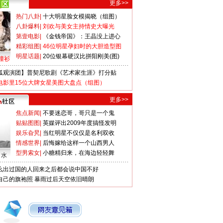
更多>>
热门八卦
|
十大明星脸女模揭晓（组图）
八卦爆料
|
刘欢与美女主持情史大曝光
第壹电影
|
《金钱帝国》：王晶没上进心
精彩组图
|
46位明星孕妇时的大胆造型图
明星话题
|
20位银幕硬汉比拼阳刚美(图)
撞衫
狐观演团】普契尼歌剧《艺术家生涯》打分贴
电影里15位大牌女星美图大盘点（组图）
更多>>
焦点新闻
|
不要迷恋哥，哥只是一个鬼
贴贴图图
|
英媒评出2009年度搞怪发明
娱乐旮旯
|
当红明星不仅仅是名利双收
情感世界
|
后悔嫁给这样一个山西男人
型男索女
|
小糖精归来，在海边轻轻舞
口水
么出过国的人回来之后都会说中国不好
自己的旗袍照
暴雨过后天空依旧晴朗