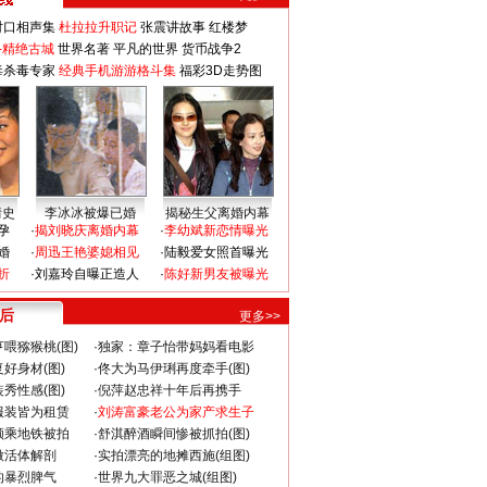
对口相声集
杜拉拉升职记
张震讲故事
红楼梦
-精绝古城
世界名著
平凡的世界
货币战争2
毒杀毒专家
经典手机游游格斗集
福彩3D走势图
情史
李冰冰被爆已婚
揭秘生父离婚内幕
孕
·
揭刘晓庆离婚内幕
·
李幼斌新恋情曝光
婚
·
周迅王艳婆媳相见
·
陆毅爱女照首曝光
折
·
刘嘉玲自曝正造人
·
陈好新男友被曝光
 后
更多>>
喂猕猴桃(图)
·
独家：章子怡带妈妈看电影
好身材(图)
·
佟大为马伊琍再度牵手(图)
秀性感(图)
·
倪萍赵忠祥十年后再携手
服装皆为租赁
·
刘涛富豪老公为家产求生子
颜乘地铁被拍
·
舒淇醉酒瞬间惨被抓拍(图)
做活体解剖
·
实拍漂亮的地摊西施(组图)
的暴烈脾气
·
世界九大罪恶之城(组图)