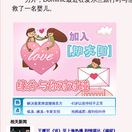
救了一名婴儿。
相关新闻
王媛可《追》至上海热播 剧情堪比《越狱》