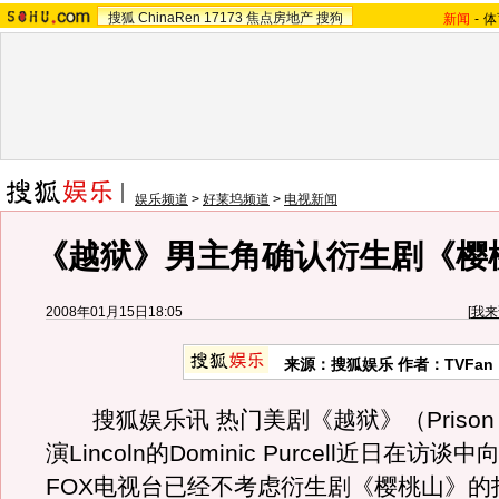
搜狐
ChinaRen
17173
焦点房地产
搜狗
新闻
-
体
娱乐频道
>
好莱坞频道
>
电视新闻
《越狱》男主角确认衍生剧《樱
2008年01月15日18:05
[
我来
来源：搜狐娱乐 作者：TVFan
搜狐娱乐讯 热门美剧《越狱》（Prison B
演Lincoln的Dominic Purcell近日在访
FOX电视台已经不考虑衍生剧《樱桃山》的