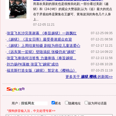
而喜欢美剧的朋友也是很推崇此剧,一部分看过美剧《越
狱》和《24小时》的观众大赞该剧,认为《追》最大的优点
在于矛盾始终是聚集在王媛可、黄海波演的角色几个人身
上...
07-12-05 11:21
·
张亚飞长沙完美谢幕 《奉旨越狱》一路飘红
07-12-25 09:35
·
《越狱》《丑女贝蒂》最受香港观众欢迎
07-12-21 08:58
·
《越狱》上周结束拍摄 剧组为癌症儿童送爱心
07-12-17 11:21
·
《远东第一监狱》登陆滇皖 张檬仍未"越狱"
07-12-14 09:22
·
张亚飞捧场何洁签售 力邀捧场《奉旨越狱...
07-12-13 11:56
·
刘力扬PK落败 张亚飞"越狱"成功
07-12-06 10:28
·
福克斯打造女版《越狱》 暂定名《樱桃山》
07-10-25 11:19
更多关于
越狱 樱桃
的新闻>>
用户：
匿名
隐藏地址
设为辩论话题
*搜狗拼音输入法，中文处理专家>>