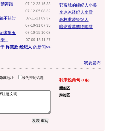
严禁舞蹈
07-12-23 15:33
郭富城的经纪人小美
07-12-05 08:32
李冰冰经纪人李雪
都不错过
07-11-21 09:37
高校求爱经纪人
07-10-31 07:35
暗访香港购物陷阱
无缘黛玉
07-10-15 10:08
...
07-09-13 11:27
关于
许慧欣 经纪人
的新闻>>
我要发布
隐藏地址
设为辩论话题
我来说两句
(1条)
精华区
辩论区