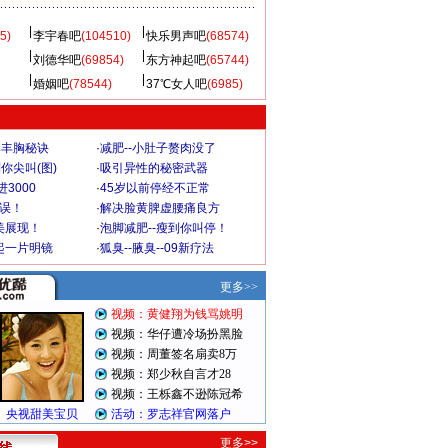
5)
李宇春吧
(104510)
快乐男声吧
(68574)
刘德华吧
(69854)
东方神起吧
(65744)
婚姻吧
(78544)
37℃女人吧
(6985)
爆丰胸秘诀
·
减肥--小肚子赘肉没了
你尖叫(图)
·
吸引异性的秘密武器
3000
·
45岁以前停经不正常
不误！
·
解决脸黄脾虚腰痛良方
美展现！
·
泡脚减肥--瘦到你叫停！
起一片明镜
·
狐臭--腋臭--09新疗法
更多>>