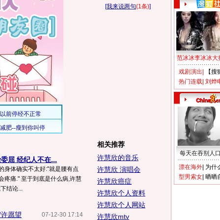
[
我来说两句
(1条)
]
范冰冰李冰冰大
戏剧演出
|
【搜
热门连载
|
刘烨
相关推荐
每天在吞别人
许慧欣的音乐
屈 经纪人不在...
漂在海外
|
为什
的身体确实不太好:"就是腰有点
许慧欣 演唱会
型男索女
|
晒晒
疼痛." 至于到底是什么病,许慧
许慧欣癌症
结论...
许慧欣个人资料
许慧欣个人网站
宏许愿望
07-12-30 17:14
许慧欣mtv