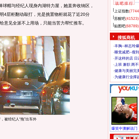
说 吧 排 行
棒球帽与经纪人现身内湖特力屋，她直奔收纳区，
上证指数
(7744
明4层柜翻动敲打，光是挑置物柜就花了近20分
苏醒吧
(41523)
给意见全派不上用场，只能当苦力帮忙推车。
贴图吧
(68789)
搜狐商机
·
丰胸--林志玲
·
睡觉减肥--瘦到
·
开这样的店 日进
·
上班 兼职 两
·
健康与美丽完
·
为健康行业撑
，被经纪人“拖”出车外