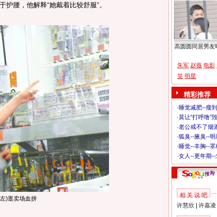
于护腰，他解释“她戴着比较舒服”。
高圆圆同居男友
朱军
赵薇
电影
笑
明星
精彩推荐
·
睡觉减肥--瘦到
·
莫让“打呼噜”
·
老公戒不了烟酒
·
狐臭--腋臭--
·
睡觉--丰胸--
·
女人--更年期-
相 关 说 吧
左)逛卖场血拼
许慧欣
|
许嘉凌