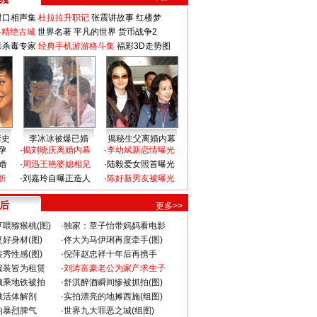
对口相声集
杜拉拉升职记
张震讲故事
红楼梦
-精绝古城
世界名著
平凡的世界
货币战争2
毒杀毒专家
经典手机游游格斗集
福彩3D走势图
情史
李冰冰被爆已婚
揭秘生父离婚内幕
孕
·
揭刘晓庆离婚内幕
·
李幼斌新恋情曝光
婚
·
周迅王艳婆媳相见
·
陆毅爱女照首曝光
折
·
刘嘉玲自曝正造人
·
陈好新男友被曝光
 后
更多>>
喂猕猴桃(图)
·
独家：章子怡带妈妈看电影
好身材(图)
·
佟大为马伊琍再度牵手(图)
秀性感(图)
·
倪萍赵忠祥十年后再携手
服装皆为租赁
·
刘涛富豪老公为家产求生子
颜乘地铁被拍
·
舒淇醉酒瞬间惨被抓拍(图)
做活体解剖
·
实拍漂亮的地摊西施(组图)
的暴烈脾气
·
世界九大罪恶之城(组图)