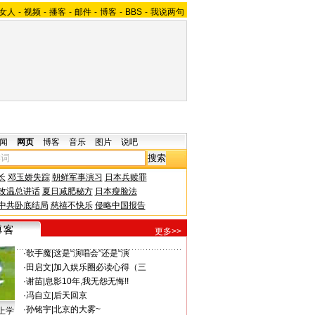
女人
-
视频
-
播客
-
邮件
-
博客
-
BBS
-
我说两句
闻
网页
博客
音乐
图片
说吧
长
邓玉娇失踪
朝鲜军事演习
日本兵赎罪
改温总讲话
夏日减肥秘方
日本瘦脸法
中共卧底结局
慈禧不快乐
侵略中国报告
更多>>
·
歌手魔
|
这是“演唱会”还是“演
·
田启文
|
加入娱乐圈必读心得（三
·
谢苗
|
息影10年,我无怨无悔!!
·
冯自立
|
后天回京
·
孙铭宇
|
北京的大雾~
上学