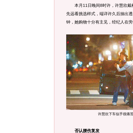
本月11日晚间8时许，许慧欣戴
先远看挑选样式，端详许久后抽出透
钟，她购物十分有主见，经纪人在旁
许慧欣下车似乎很痛苦
否认腰伤复发