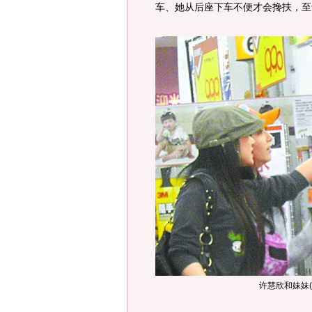
车、她从后座下车不便才会搀扶，至
许慧欣和妹妹(