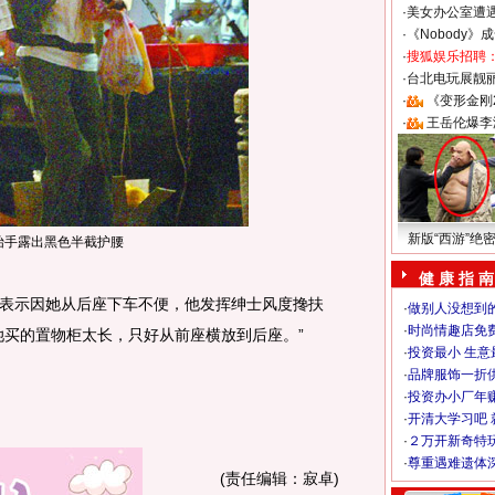
·
美女办公室遭
·
《Nobody》
·
搜狐娱乐招聘
·
台北电玩展靓丽S
·
《变形金刚
·
王岳伦爆李
新版“西游”绝
抬手露出黑色半截护腰
健 康 指 南
示因她从后座下车不便，他发挥绅士风度搀扶
·
做别人没想到的
·
时尚情趣店免
她买的置物柜太长，只好从前座横放到后座。”
·
投资最小 生意
·
品牌服饰一折
·
投资办小厂年
·
开清大学习吧 
·
２万开新奇特
·
尊重遇难遗体
(责任编辑：寂卓)