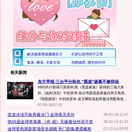
相关新闻
东方早报:三台平分秋色 "黑道"谢幕不够排场
HBO共计获得六座奖杯,除《黑道家族》获得的三项大奖
外,《临时演员》中的里奇-热尔韦获喜剧类最佳男主角奖,
《明星跟班》中的杰里米-皮文蝉联喜剧类最佳男配角奖...
07-09-18 07:53
·
世道冷淡不敢再爆冷门 金球毫无意外
08-01-14 11:47
·
第65届金球奖落幕 《色,戒》无缘最佳外语片奖
08-01-14 11:43
·
金球奖电视剧奖项提名揭晓 热门剧集遭遇尴尬
07-12-14 00:02