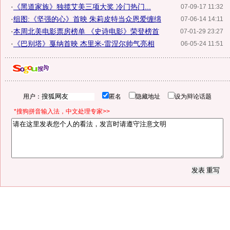
·
《黑道家族》独揽艾美三项大奖 冷门热门...
07-09-17 11:32
·
组图:《坚强的心》首映 朱莉皮特当众恩爱缠绵
07-06-14 14:11
·
本周北美电影票房榜单 《史诗电影》荣登榜首
07-01-29 23:27
·
《巴别塔》戛纳首映 杰里米-雷涅尔帅气亮相
06-05-24 11:51
用户：
匿名
隐藏地址
设为辩论话题
*搜狗拼音输入法，中文处理专家>>