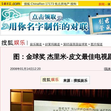
搜狐
ChinaRen
17173
焦点房地产
搜狗
新闻
-
体
娱乐频道
>
好莱坞频道
>
第65届美国金球奖
>
图片报道
图：金球奖 杰里米-皮文最佳电视
2008年01月14日12:20
[
我来
来源：搜狐娱乐