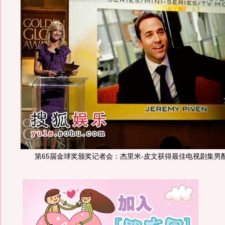
第65届金球奖颁奖记者会：杰里米-皮文获得最佳电视剧集男