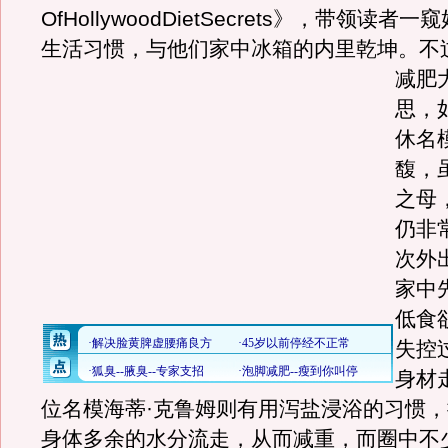
OfHollywoodDietSecrets》，带领读
生活习惯，与他们家中冰箱的内里乾坤。
不
减肥
思，
休名
馥，
之母
仍非
次外
家中
低食
失控
身材
位名模海蒂·克鲁姆则有用泻盐浸浴的习惯
身体多余的水分流走，从而减重，而圈中不