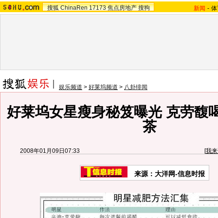
搜狐
ChinaRen
17173
焦点房地产
搜狗
新闻
-
体
娱乐频道
>
好莱坞频道
>
八卦绯闻
好莱坞女星瘦身秘笈曝光 克劳馥
茶
2008年01月09日07:33
[
我来
来源：大洋网-信息时报