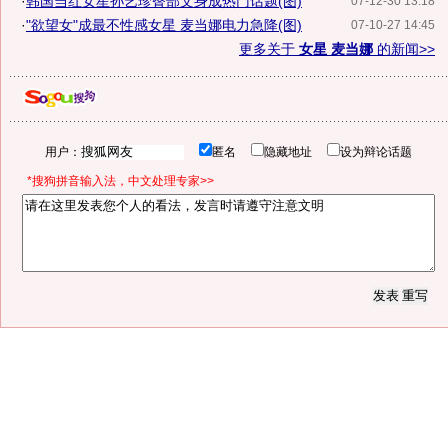
·
韩国当红女星孙艺珍臀部文身成热门话题(图)
07-12-30 13:18
·
"欲望女"成最不性感女星 麦当娜电力急降(图)
07-10-27 14:45
更多关于
女星 麦当娜
的新闻>>
用户：
匿名
隐藏地址
设为辩论话题
*搜狗拼音输入法，中文处理专家>>