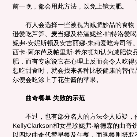
前一晚，都会用此方法，以免上镜太肥。
有人会选择一些被视为减肥妙品的食物，
逊爱吃芦笋、麦当娜及格温妮丝-帕特洛爱
妮弗-安妮斯顿及安吉丽娜-朱莉爱吃寿司等。但J
西卡-阿尔芭及帕里斯-希尔顿却认为减肥饮
肥，而有专家说它在心理上反而会令人吃得
想吃甜食时，就会找来各种比较健康的替代
尔便会吃涂上了花生酱的苹果。
曲奇餐单 失败的示范
不过，也有部分名人的方法令人质疑，
KellyClarkson和女星珍妮弗-哈德森的曲
以四块曲奇代替早餐及午餐，而晚餐则摄取不