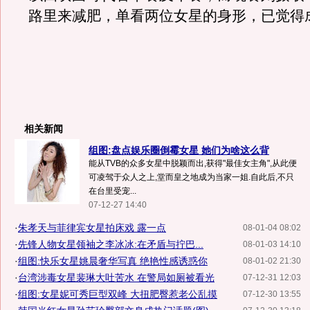
路里来减肥，单看两位女星的身形，已觉得
相关新闻
组图:盘点娱乐圈倒霉女星 她们为啥这么背
能从TVB的众多女星中脱颖而出,获得"最佳女主角",从此便
可凌驾于众人之上,堂而皇之地成为当家一姐.自此后,不只
在台里受宠...
07-12-27 14:40
·
朱孝天与菲律宾女星拍床戏 露一点
08-01-04 08:02
·
先锋人物女星领袖之李冰冰:在矛盾与拧巴...
08-01-03 14:10
·
组图:快乐女星姚晨奢华写真 绝艳性感诱惑你
08-01-02 21:30
·
台湾涉毒女星裴琳大吐苦水 在警局如厕被看光
07-12-31 12:03
·
组图:女星妮可秀巨型双峰 大扭肥臀惹老公乱摸
07-12-30 13:55