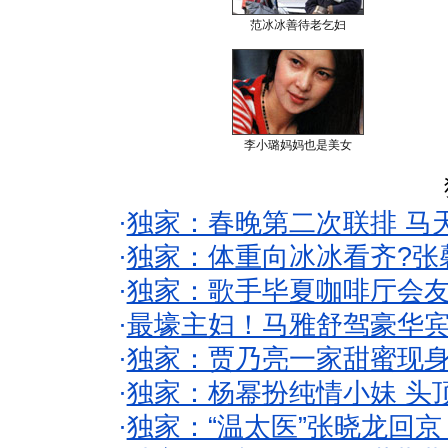
范冰冰善待老乞妇
李小璐妈妈也是美女
·
独家：春晚第二次联排 马
·
独家：体重向冰冰看齐?张
·
独家：歌手毕夏咖啡厅会友
·
最壕主妇！马雅舒驾豪华
·
独家：贾乃亮一家甜蜜现身
·
独家：杨幂扮纯情小妹 头
·
独家：“温太医”张晓龙回京