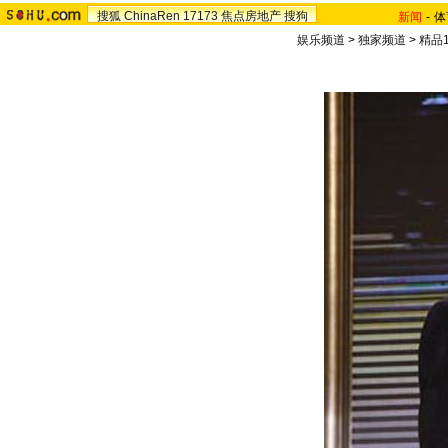
搜狐
ChinaRen
17173
焦点房地产
搜狗
新闻
-
体
娱乐频道
>
独家频道
>
精品