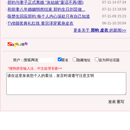
·
郑钧与妻子正式离婚 "灰姑娘"童话不再(图)
07-11-14 07:34
·
和前妻八年婚姻悄然结束 郑钧生日刘芸做...
07-11-13 18:09
·
陈楚生回应郑钧:每个人内心深处只有自己知道
07-11-09 15:23
·
TVB颁奖典礼红毯 黄宗泽穿紧身皮衣
06-11-10 20:04
更多关于
郑钧 皮衣
的新闻>>
用户：
匿名
隐藏地址
设为辩论话题
*搜狗拼音输入法，中文处理专家>>