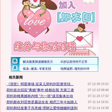
相关新闻
·
《混世》明星捧场 应采儿郑钧刘芸唐笑结...
07-12-30 15:52
·
郑钧首次回应"离婚"事件:错都在我 无第三者
07-12-10 08:46
·
郑钧孙锋离婚有内情 "六一班"成员集体出动
07-11-20 17:32
·
郑钧新欢刘芸曾是聂远女友 相恋三年今如路人
07-11-14 16:51
·
郑钧和结发妻子共患难:理财让爱情婚姻利滚利
07-11-14 14:39