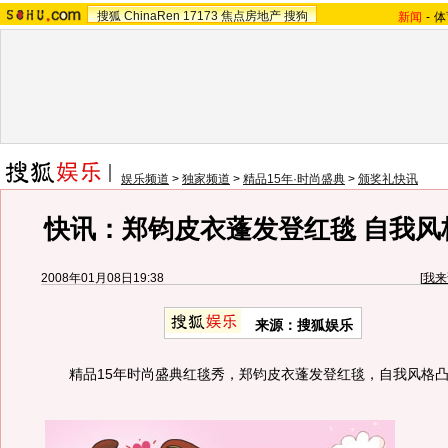
搜狐
ChinaRen
17173
焦点房地产
搜狗
新闻
-
体
娱乐频道
>
独家频道
>
精品15年·时尚盛典
>
颁奖礼快讯
快讯：郑钧皮衣蓬发登红毯 自我风
2008年01月08日19:38
[
我来
来源：搜狐娱乐
精品15年时尚盛典红毯秀，郑钧皮衣蓬发登红毯，自我风格凸