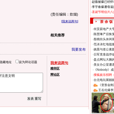
·
赵薇被爆已经怀
·
李宇春爆遭母逼
·
圣诞节明信片八
(责任编辑：炊烟)
[
我来说两句
]
茶 余 饭
·
何炅获地产大亨
·
陈慧琳产后恢复
相关推荐
·
殷桃街头休闲装
·
范冰冰红地毯
我要发布
·
姚晨与老公素
·
日军竟拿战俘
·
盘点网坛大腕
隐藏地址
设为辩论话题
我来说两句
·
美女办公室遭
精华区
·
《Nobody》
辩论区
·
搜狐娱乐招聘
·
台北电玩展靓丽S
·
《变形金刚
·
王岳伦爆李