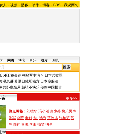
女人
-
视频
-
播客
-
邮件
-
博客
-
BBS
-
我说两句
闻
网页
博客
音乐
图片
说吧
长
邓玉娇失踪
朝鲜军事演习
日本兵赎罪
改温总讲话
夏日减肥秘方
日本瘦脸法
中共卧底结局
慈禧不快乐
侵略中国报告
更多>>
热点标签：
刘德华
冯小刚
蔡少芬
快乐男声
朱军
赵薇
电影
大s
选秀
范冰冰
张柏芝
苏
醒
郑钧
春晚
李湘
搞笑
明星
上学