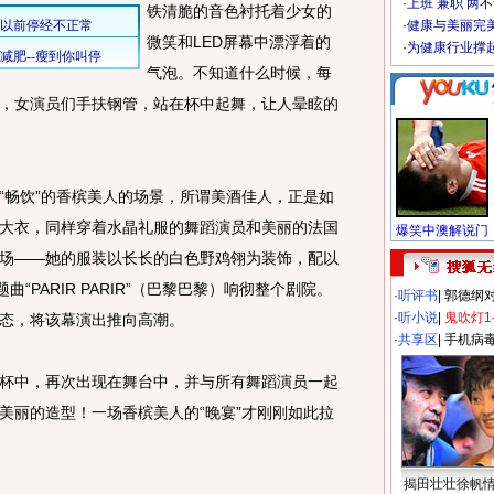
·
上班 兼职 两
铁清脆的音色衬托着少女的
·
健康与美丽完
微笑和LED屏幕中漂浮着的
·
为健康行业撑
气泡。不知道什么时候，每
，女演员们手扶钢管，站在杯中起舞，让人晕眩的
畅饮”的香槟美人的场景，所谓美酒佳人，正是如
大衣，同样穿着水晶礼服的舞蹈演员和美丽的法国
场——她的服装以长长的白色野鸡翎为装饰，配以
“PARIR PARIR”（巴黎巴黎）响彻整个剧院。
·
听评书
|
郭德纲
·
听小说
|
鬼吹灯1
态，将该幕演出推向高潮。
·
共享区
|
手机病
中，再次出现在舞台中，并与所有舞蹈演员一起
美丽的造型！一场香槟美人的“晚宴”才刚刚如此拉
揭田壮壮徐帆