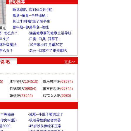
精彩推荐
·
睡觉减肥--瘦到你尖叫(图)
·
狐臭--腋臭--全球揭秘！
·
莫让“打呼噜”毁了后半生
·
更年期--卵巢早衰--绝经
曝光
--怎么办？
·
涵盖健康要闻健康生活导航
明星支招
·
口臭--口臭--拜拜了!
罩杯升级魔法
·
10平米小店 月赚20万
-怎么办？
·
老公--烟戒不了排排毒吧
说 吧
更多>>
5)
李宇春吧
(104510)
快乐男声吧
(68574)
刘德华吧
(69854)
东方神起吧
(65744)
婚姻吧
(78544)
37℃女人吧
(6985)
爆丰胸秘诀
·
减肥--小肚子赘肉没了
你尖叫(图)
·
吸引异性的秘密武器
3000
·
45岁以前停经不正常