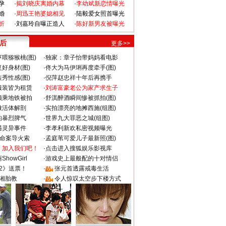
孕
·
揭刘晓庆离婚内幕
·
李幼斌新恋情曝光
婚
·
周迅王艳婆媳相见
·
陆毅爱女照首曝光
折
·
刘嘉玲自曝正造人
·
陈好新男友被曝光
 后
更多>>
喂猕猴桃(图)
·
独家：章子怡带妈妈看电影
好身材(图)
·
佟大为马伊琍再度牵手(图)
秀性感(图)
·
倪萍赵忠祥十年后再携手
服装皆为租赁
·
刘涛富豪老公为家产求生子
颜乘地铁被拍
·
舒淇醉酒瞬间惨被抓拍(图)
做活体解剖
·
实拍漂亮的地摊西施(组图)
的暴烈脾气
·
世界九大罪恶之城(组图)
遇灵异事件
·
李孝利新欢私密视频曝光
成命案导火索
·
孟庭苇可爱儿子最新照(图)
：加入我们吧！
·
点击进入搜狐娱乐影视库
howGirl
·
游戏史上最般配的十对情侣
2》送票！
·
张元首透露戒毒生活
湘胎教
·
令人惊叹太空步下楼方式