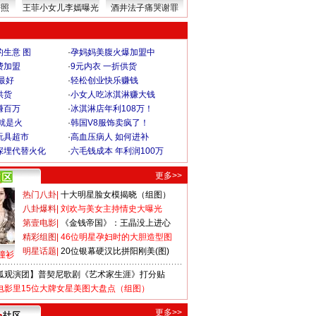
密照
王菲小女儿李嫣曝光
酒井法子痛哭谢罪
生意 图
·
孕妈妈美腹火爆加盟中
费加盟
·
9元内衣 一折供货
最好
·
轻松创业快乐赚钱
供货
·
小女人吃冰淇淋赚大钱
赚百万
·
冰淇淋店年利108万！
就是火
·
韩国V8服饰卖疯了！
玩具超市
·
高血压病人 如何进补
深埋代替火化
·
六毛钱成本 年利润100万
更多>>
热门八卦
|
十大明星脸女模揭晓（组图）
八卦爆料
|
刘欢与美女主持情史大曝光
第壹电影
|
《金钱帝国》：王晶没上进心
精彩组图
|
46位明星孕妇时的大胆造型图
明星话题
|
20位银幕硬汉比拼阳刚美(图)
撞衫
狐观演团】普契尼歌剧《艺术家生涯》打分贴
电影里15位大牌女星美图大盘点（组图）
更多>>