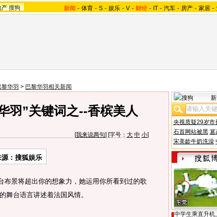
地产
搜狗
新闻
-
体育
-
S
-
娱乐
-
V
-
财经
-
IT
-
汽车
-
房产
-
家居
-
巴黎华羽
>
巴黎华羽相关新闻
新
华羽”关键词之--香槟美人
央视质疑29岁市
石首网站被黑
篡
[
我来说两句
] [字号：
大
中
小
]
宋美龄牛奶洗澡
来源：搜狐娱乐
台布景将超出你的想象力，她运用你所看到过的歌
的舞台语言讲述着法国风情。
中学生乘直升机