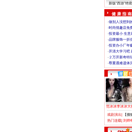
新版“西游”绝
健 康 指 南
·
做别人没想到的
·
时尚情趣店免
·
投资最小 生意
·
品牌服饰一折
·
投资办小厂年
·
开清大学习吧 
·
２万开新奇特
·
尊重遇难遗体
范冰冰李冰冰大
戏剧演出
|
【搜
热门连载
|
刘烨