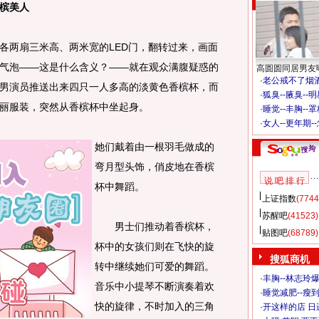
香槟美人
两扇三米高、两米宽的LED门，翻转过来，画面
气泡——这是什么含义？——就在观众满腹疑惑的
高圆圆同居男友
·
老公戒不了烟酒
男演员推送出来四只一人多高的淡黄色香槟杯，而
·
狐臭--腋臭--
丽服装，突然从香槟杯中坐起身。
·
睡觉--丰胸--
·
女人--更年期-
她们戴着由一根羽毛做成的
弯月型头饰，俏皮地在香槟
说 吧 排 行
杯中舞蹈。
上证指数
(7744
苏醒吧
(41523)
男士们推动着香槟杯，
贴图吧
(68789)
杯中的女孩们则在飞快的旋
搜狐商机
转中继续她们可爱的舞蹈。
·
丰胸--林志玲
音乐中小提琴不断演奏着欢
·
睡觉减肥--瘦到
快的旋律，不时加入的三角
·
开这样的店 日进