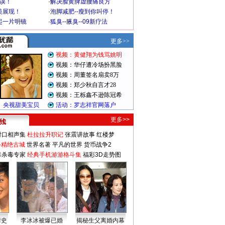
不误！
·
解决脸黄脾虚腰痛良方
美展现！
·
泡脚减肥--瘦到你叫停！
起一片明镜
·
狐臭--腋臭--09新疗法
更多>>
对口相声集
杜拉拉升职记
张震讲故事
红楼梦
-精绝古城
世界名著
平凡的世界
货币战争2
毒杀毒专家
经典手机游游格斗集
福彩3D走势图
情史
李冰冰被爆已婚
揭秘生父离婚内幕