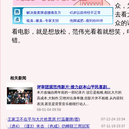
众，
去看
众的
看电影，就是想放松，范伟光看着就想笑，
错。
相关新闻
评审团观范伟新片:接力赵本山平民喜剧...
本片改编自两年前的一部纪录片.说它是粗粮,相比大片的
高成本,大制作,它绝对出身卑微,但影片并不粗糙.从内容到
表演,甚至是背景音乐都很打动人...
08-01-04 09:58
·
王家卫不在乎与大片抢票房:打温馨牌(图)
07-12-24 10:34
·
《虎4》《谍3》夹击 《色戒》仍蝉联三周冠军
07-11-19 23:37