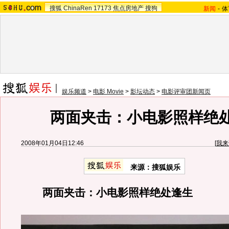
搜狐
ChinaRen
17173
焦点房地产
搜狗
新闻
-
体
娱乐频道
>
电影 Movie
>
影坛动态
>
电影评审团新闻页
两面夹击：小电影照样绝
2008年01月04日12:46
[
我来
来源：搜狐娱乐
两面夹击：小电影照样绝处逢生