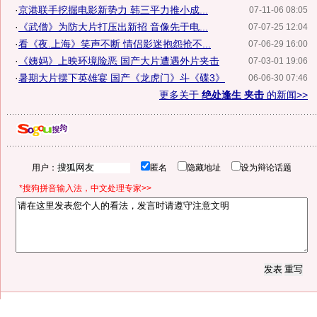
·
京港联手挖掘电影新势力 韩三平力推小成...
07-11-06 08:05
·
《武僧》为防大片打压出新招 音像先于电...
07-07-25 12:04
·
看《夜.上海》笑声不断 情侣影迷抱怨抢不...
07-06-29 16:00
·
《姨妈》上映环境险恶 国产大片遭遇外片夹击
07-03-01 19:06
·
暑期大片摆下英雄宴 国产《龙虎门》斗《碟3》
06-06-30 07:46
更多关于
绝处逢生 夹击
的新闻>>
用户：
匿名
隐藏地址
设为辩论话题
*搜狗拼音输入法，中文处理专家>>