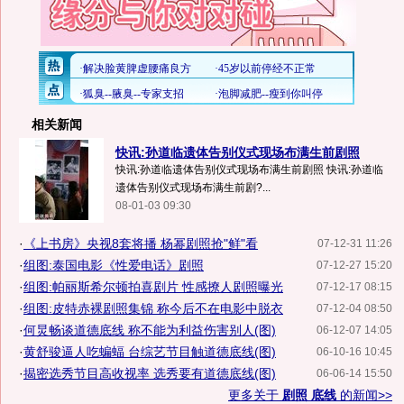
相关新闻
快讯:孙道临遗体告别仪式现场布满生前剧照
快讯:孙道临遗体告别仪式现场布满生前剧照 快讯:孙道临
遗体告别仪式现场布满生前剧?...
08-01-03 09:30
·
《上书房》央视8套将播 杨幂剧照抢"鲜"看
07-12-31 11:26
·
组图:泰国电影《性爱电话》剧照
07-12-27 15:20
·
组图:帕丽斯希尔顿拍喜剧片 性感撩人剧照曝光
07-12-17 08:15
·
组图:皮特赤裸剧照集锦 称今后不在电影中脱衣
07-12-04 08:50
·
何炅畅谈道德底线 称不能为利益伤害别人(图)
06-12-07 14:05
·
黄舒骏逼人吃蝙蝠 台综艺节目触道德底线(图)
06-10-16 10:45
·
揭密选秀节目高收视率 选秀要有道德底线(图)
06-06-14 15:50
更多关于
剧照 底线
的新闻>>