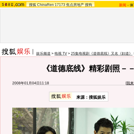
搜狐
ChinaRen
17173
焦点房地产
搜狗
新闻
-
体
娱乐频道
>
电视 TV
>
25集电视剧《道德底线》又名《妇道》
《道德底线》精彩剧照－－
2008年01月04日11:18
[
我来
来源：搜狐娱乐