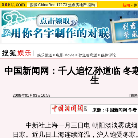
搜狐
ChinaRen
17173
焦点房地产
搜狗
新闻
-
体
娱乐频道
>
电影 Movie
>
孙道临病逝
>
媒体评论
中国新闻网：千人追忆孙道临 冬
生
2008年01月03日16:58
[
我来
来源：中国新闻网 作者
中新社上海一月三日电 朝阳淡淡雾成烟
日寒。近几日上海连续降温，沪人饱受冬寒