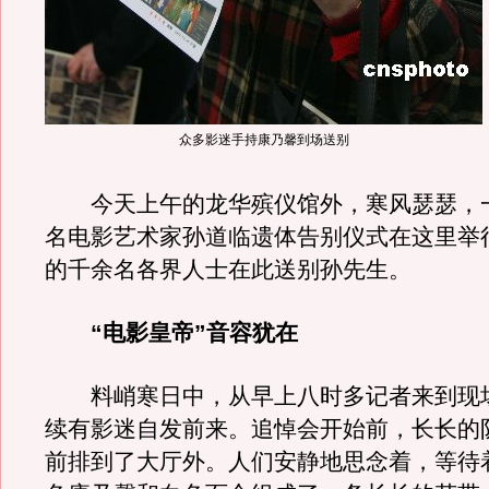
众多影迷手持康乃馨到场送别
今天上午的龙华殡仪馆外，寒风瑟瑟，
名电影艺术家孙道临遗体告别仪式在这里举
的千余名各界人士在此送别孙先生。
“电影皇帝”音容犹在
料峭寒日中，从早上八时多记者来到现
续有影迷自发前来。追悼会开始前，长长的
前排到了大厅外。人们安静地思念着，等待