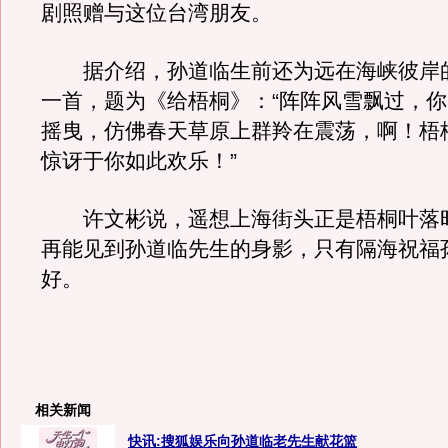
剧照赠与这位台湾朋友。
据介绍，孙道临生前还为远在海峡彼岸
一首，题为《给梧桐》：“阵阵风雪飘过，
摇曳，仿佛春天草原上群羚在震荡，啊！梧
惊讶于你如此欢乐！”
许文彬说，遥想上海街头正是梧桐叶落
再能见到孙道临先生的身影，只有隔海祝福
好。
相关新闻
快讯:搜狐娱乐向孙道临老先生献花篮