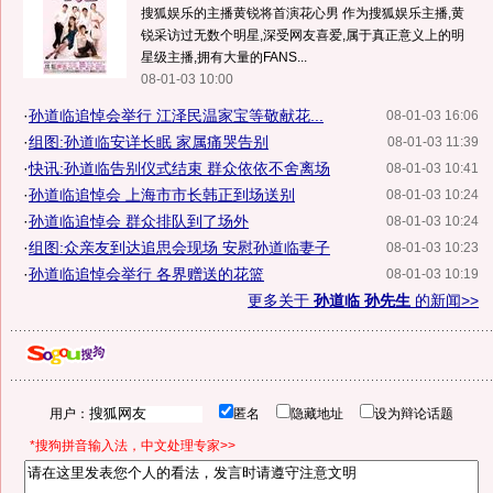
搜狐娱乐的主播黄锐将首演花心男 作为搜狐娱乐主播,黄
锐采访过无数个明星,深受网友喜爱,属于真正意义上的明
星级主播,拥有大量的FANS...
08-01-03 10:00
·
孙道临追悼会举行 江泽民温家宝等敬献花...
08-01-03 16:06
·
组图:孙道临安详长眠 家属痛哭告别
08-01-03 11:39
·
快讯:孙道临告别仪式结束 群众依依不舍离场
08-01-03 10:41
·
孙道临追悼会 上海市市长韩正到场送别
08-01-03 10:24
·
孙道临追悼会 群众排队到了场外
08-01-03 10:24
·
组图:众亲友到达追思会现场 安慰孙道临妻子
08-01-03 10:23
·
孙道临追悼会举行 各界赠送的花篮
08-01-03 10:19
更多关于
孙道临 孙先生
的新闻>>
用户：
匿名
隐藏地址
设为辩论话题
*搜狗拼音输入法，中文处理专家>>