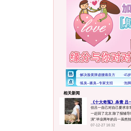
相关新闻
《十大奇冤》杀青 吕
但吕一自己对自己要求非常
一赶回了北京.除了报辅导
演".毕业两年的吕一虽然拍
07-12-27 16:32