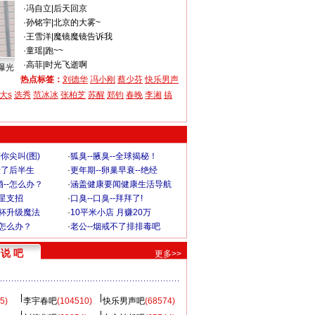
·
冯自立
|
后天回京
·
孙铭宇
|
北京的大雾~
·
王雪洋
|
魔镜魔镜告诉我
·
童瑶
|
跑~~
·
高菲
|
时光飞逝啊
曝光
热点标签：
刘德华
冯小刚
蔡少芬
快乐男声
大s
选秀
范冰冰
张柏芝
苏醒
郑钧
春晚
李湘
搞
你尖叫(图)
·
狐臭--腋臭--全球揭秘！
毁了后半生
·
更年期--卵巢早衰--绝经
--怎么办？
·
涵盖健康要闻健康生活导航
明星支招
·
口臭--口臭--拜拜了!
罩杯升级魔法
·
10平米小店 月赚20万
-怎么办？
·
老公--烟戒不了排排毒吧
说 吧
更多>>
5)
李宇春吧
(104510)
快乐男声吧
(68574)