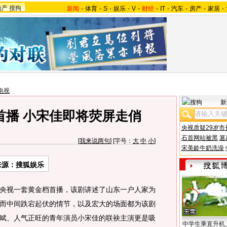
地产
搜狗
新闻
-
体育
-
S
-
娱乐
-
V
-
财经
-
IT
-
汽车
-
房产
-
家居
-
电视
新
首播 小宋佳即将荧屏走俏
央视质疑29岁市
石首网站被黑
篡
[
我来说两句
] [字号：
大
中
小
]
宋美龄牛奶洗澡
来源：搜狐娱乐
视一套黄金档首播，该剧讲述了山东一户人家为
而中间跌宕起伏的情节，以及宏大的场面都为该剧
斌、人气正旺的青年演员小宋佳的联袂主演更是吸
中学生乘直升机