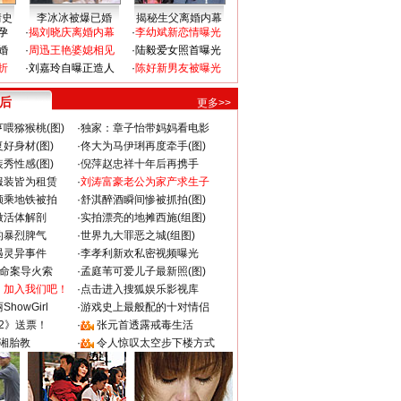
情史
李冰冰被爆已婚
揭秘生父离婚内幕
孕
·
揭刘晓庆离婚内幕
·
李幼斌新恋情曝光
婚
·
周迅王艳婆媳相见
·
陆毅爱女照首曝光
折
·
刘嘉玲自曝正造人
·
陈好新男友被曝光
 后
更多>>
喂猕猴桃(图)
·
独家：章子怡带妈妈看电影
好身材(图)
·
佟大为马伊琍再度牵手(图)
秀性感(图)
·
倪萍赵忠祥十年后再携手
服装皆为租赁
·
刘涛富豪老公为家产求生子
颜乘地铁被拍
·
舒淇醉酒瞬间惨被抓拍(图)
做活体解剖
·
实拍漂亮的地摊西施(组图)
的暴烈脾气
·
世界九大罪恶之城(组图)
遇灵异事件
·
李孝利新欢私密视频曝光
成命案导火索
·
孟庭苇可爱儿子最新照(图)
：加入我们吧！
·
点击进入搜狐娱乐影视库
howGirl
·
游戏史上最般配的十对情侣
2》送票！
·
张元首透露戒毒生活
湘胎教
·
令人惊叹太空步下楼方式