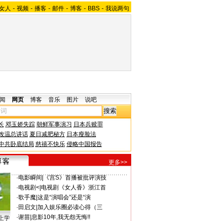
女人
-
视频
-
播客
-
邮件
-
博客
-
BBS
-
我说两句
闻
网页
博客
音乐
图片
说吧
长
邓玉娇失踪
朝鲜军事演习
日本兵赎罪
改温总讲话
夏日减肥秘方
日本瘦脸法
中共卧底结局
慈禧不快乐
侵略中国报告
更多>>
·
电影瞬间
|
《宫S》首播被批评演技
·
电视剧<
|
电视剧《女人香》浙江首
·
歌手魔
|
这是“演唱会”还是“演
·
田启文
|
加入娱乐圈必读心得（三
·
谢苗
|
息影10年,我无怨无悔!!
上学