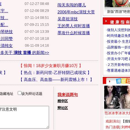
演
07-12-27 08:48
闯关东闯的哪儿
...
07-12-06 08:29
2006年mbc演技大赏
新版“西游”绝
...
07-11-14 08:51
吴彦祖演技
健 康 指 南
...
07-09-21 15:15
王的男人何时首播
·
做别人没想到的
柳琴绝技
07-07-16 13:39
墨攻什么时候首播
·
时尚情趣店免
陆川同赞
07-07-10 18:18
·
投资最小 生意
身清纯女
06-11-09 14:16
·
品牌服饰一折
更多关于
演技 首播
的新闻>>
·
投资办小厂年
·
开清大学习吧 
·
２万开新奇特
【
惊闻！18岁少女兼职月赚10万
】
·
尊重遇难遗体
状
】
【
热点：新药问世-乙肝转阴已成现实
】
【
高血压、高血脂——新药震憾上市！
】
隐藏地址
设为辩论话题
我来说两句
精华区
辩论区
范冰冰李冰冰大
戏剧演出
|
【搜
热门连载
|
刘烨