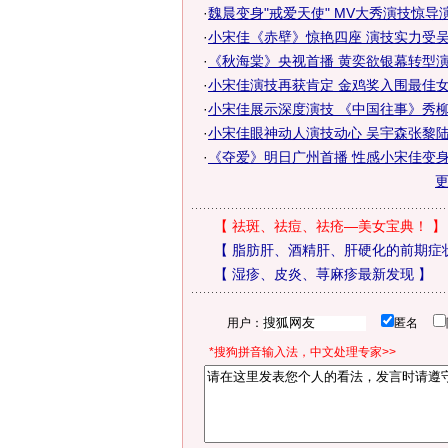
·
魏晨变身"戒爱天使" MV大秀演技惊导
·
小宋佳《赤壁》惊艳四座 演技实力受吴宇
·
《秋海棠》央视首播 黄奕欲银幕转型演技
·
小宋佳演技再获肯定 金鸡奖入围最佳女配
·
小宋佳展示深度演技 《中国往事》秀
·
小宋佳眼神动人演技动心 吴宇森张黎
·
《夺爱》明日广州首播 性感小宋佳变
【
祛斑、祛痘、祛疮—美女宝典！
】
【
脂肪肝、酒精肝、肝硬化的前期症
【
湿疹、皮炎、荨麻疹最新发现
】
用户：
匿名
*搜狗拼音输入法，中文处理专家>>