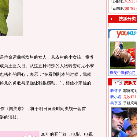
苏醒吧
(41523)
贴图吧
(68789)
搜狐分类
位命运曲折坎坷的女人，从农村的小女孩、童养
成为土匪头目。从这五种特殊的人物转变可见小宋
也格外的用心，表示：“在看到剧本的时候，我就
鲜儿的勇敢与坚强让我很感动。”，相信小宋佳的
·
听评书
|
郭德纲
·
听小说
|
鬼吹灯1
·
共享区
|
手机病
作《闯关东》，将于明日黄金时间央视一套首
湛的演技。
08年的开门红，电影、电视