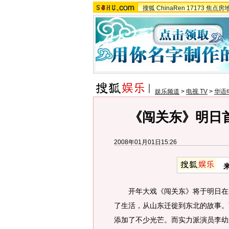
搜狐
ChinaRen
17173
焦点房
娱乐频道
>
电视 TV
>
华语
《闯关东》明日
2008年01月01日15:26
开年大戏《闯关东》将于明日在央
了生活，从山东迁徙到东北的故事。
添加了不少光芒。而实力派演员李幼