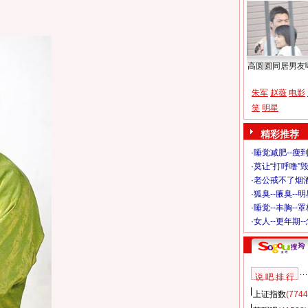
高圆圆同居男友
朱军
赵薇
电影
笑
明星
精彩推荐
·
睡觉减肥--瘦到
·
莫让“打呼噜”
·
老公戒不了烟酒
·
狐臭--腋臭--
·
睡觉--丰胸--
·
女人--更年期-
说 吧 排 行
上证指数
(7744