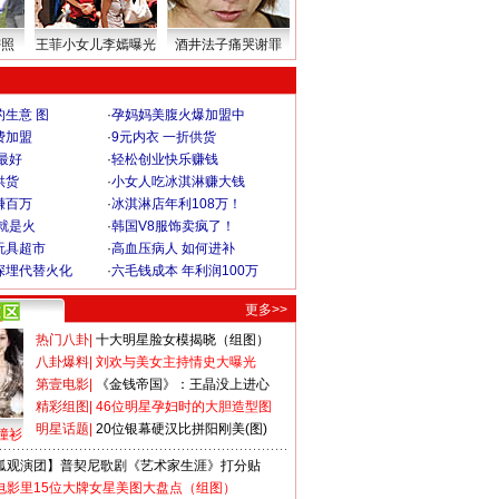
密照
王菲小女儿李嫣曝光
酒井法子痛哭谢罪
生意 图
·
孕妈妈美腹火爆加盟中
费加盟
·
9元内衣 一折供货
最好
·
轻松创业快乐赚钱
供货
·
小女人吃冰淇淋赚大钱
赚百万
·
冰淇淋店年利108万！
就是火
·
韩国V8服饰卖疯了！
玩具超市
·
高血压病人 如何进补
深埋代替火化
·
六毛钱成本 年利润100万
更多>>
热门八卦
|
十大明星脸女模揭晓（组图）
八卦爆料
|
刘欢与美女主持情史大曝光
第壹电影
|
《金钱帝国》：王晶没上进心
精彩组图
|
46位明星孕妇时的大胆造型图
明星话题
|
20位银幕硬汉比拼阳刚美(图)
撞衫
狐观演团】普契尼歌剧《艺术家生涯》打分贴
电影里15位大牌女星美图大盘点（组图）