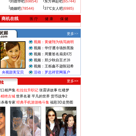
刘德华吧
(69854)
东方神起吧
(65744)
婚姻吧
(78544)
37℃女人吧
(6985)
商机在线
|
医 疗
健 康
保 健
更多>>
对口相声集
杜拉拉升职记
张震讲故事
红楼梦
-精绝古城
世界名著
平凡的世界
货币战争2
毒杀毒专家
经典手机游游格斗集
福彩3D走势图