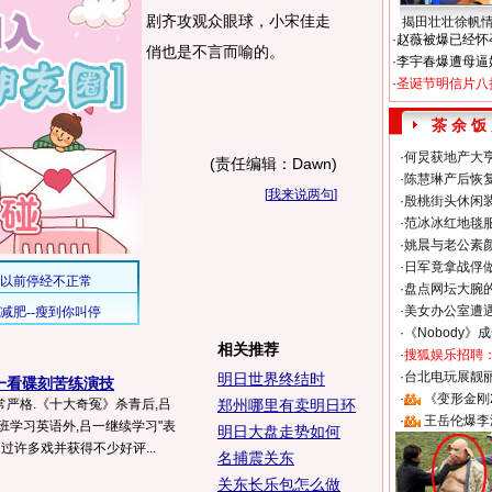
剧齐攻观众眼球，小宋佳走
揭田壮壮徐帆
·
赵薇被爆已经怀
俏也是不言而喻的。
·
李宇春爆遭母逼
·
圣诞节明信片八
茶 余 饭
·
何炅获地产大亨
(责任编辑：Dawn)
·
陈慧琳产后恢复
[
我来说两句
]
·
殷桃街头休闲装
·
范冰冰红地毯
·
姚晨与老公素
·
日军竟拿战俘
·
盘点网坛大腕
·
美女办公室遭
·
《Nobody》
相关推荐
·
搜狐娱乐招聘
·
台北电玩展靓丽S
明日世界终结时
一看碟刻苦练演技
·
《变形金刚
严格.《十大奇冤》杀青后,吕
郑州哪里有卖明日环
·
王岳伦爆李
班学习英语外,吕一继续学习"表
明日大盘走势如何
过许多戏并获得不少好评...
名捕震关东
关东长乐包怎么做