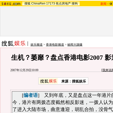
搜狐
ChinaRen
17173
焦点房地产
搜狗
新闻
-
体
娱乐频道
>
香港电影频道
>
秘闻大踢爆
生机？萎靡？盘点香港电影2007 
2007年12月29日10:09
[
我来说
来源：搜狐娱乐
[
编者语
]
又到年底，又是盘点这一年港片
今，港片有两拨态度截然相反影迷，一拨人认为
了进入大陆市场，曲意逢迎，胡乱合拍，没骨气