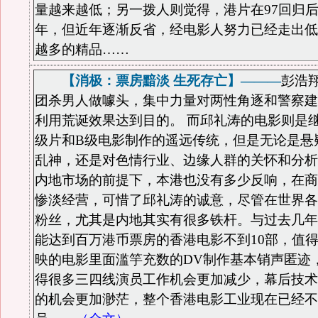
量越来越低；另一拨人则觉得，港片在97回归
年，但近年逐渐反省，经电影人努力已经走出低
越多的精品……
【消极：票房黯淡 生死存亡】———
彭浩
团杀男人做噱头，集中力量对两性角逐和警察建
利用荒诞效果达到目的。 而邱礼涛的电影则是
级片和B级电影制作的遥远传统，但是无论是悬
乱神，还是对色情行业、边缘人群的关怀和分析
内地市场的前提下，本港也没有多少反响，在商
惨淡经营，可惜了邱礼涛的诚意，尽管在世界各
粉丝，尤其是内地其实有很多铁杆。与过去几年
能达到百万港币票房的香港电影不到10部，值
映的电影里面滥竽充数的DV制作基本销声匿迹
得很多三四线演员工作机会更加减少，幕后技术
的机会更加渺茫，整个香港电影工业现在已经不足