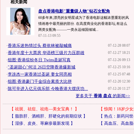
相关新闻
盘点香港电影"重量级人物"钻石女配角
60多年来,漂亮的女明星成为了香港电影这幅浓墨重彩的风
情画卷中最亮丽的部分. 在高度商业化的香港影坛,有这么
两类女配角———一类永远倾国倾城...
07-11-13 09:55
·
香港乐迷热情过头 蔡依林被敲喊痛
07-12-28 08:07
·
香港年度十大票房 华语榜三级片力压群雄
07-12-27 18:21
·
组图:香港缤纷冬日 Twins圣诞写真
07-12-26 09:13
·
"圣诞甜心"何洁 26日空降香港爆新城
07-12-25 10:16
·
李连杰一家香港过圣诞 妻女同亮相
07-12-25 07:48
·
组图:香港豪门千金综合素质大比拼
07-12-20 12:30
·
陈可辛进入亿元俱乐部 今晚香港大摆庆功...
07-12-20 11:27
更多关于
香港 盘点
的新闻>>
【
祛斑、祛痘、祛疮—美女宝典！
】
【
惊闻！18岁少女
【
脂肪肝、酒精肝、肝硬化的前期症状
】
【
热点：新药问世
【
湿疹、皮炎、荨麻疹最新发现
】
【
高血压、高血脂