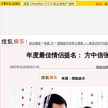
搜狐
ChinaRen
17173
焦点房地产
搜狗
新闻
-
体
娱乐频道
>
电视 TV
>
搜狐娱乐年终大调查——谁是2007中
年度最佳情侣提名： 方中信
2007年12月26日17:41
[
我来说
来源：搜狐娱乐