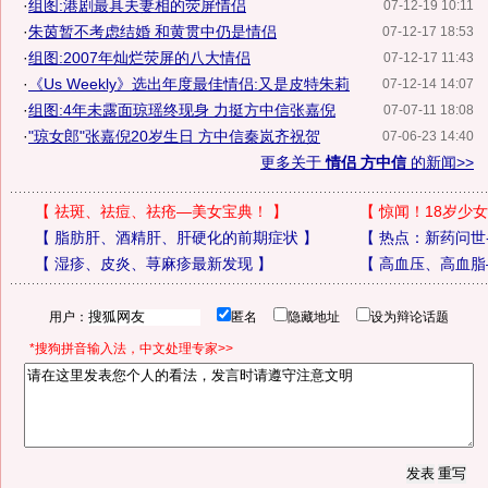
·
组图:港剧最具夫妻相的荧屏情侣
07-12-19 10:11
·
朱茵暂不考虑结婚 和黄贯中仍是情侣
07-12-17 18:53
·
组图:2007年灿烂荧屏的八大情侣
07-12-17 11:43
·
《Us Weekly》选出年度最佳情侣:又是皮特朱莉
07-12-14 14:07
·
组图:4年未露面琼瑶终现身 力挺方中信张嘉倪
07-07-11 18:08
·
"琼女郎"张嘉倪20岁生日 方中信秦岚齐祝贺
07-06-23 14:40
更多关于
情侣 方中信
的新闻>>
【
祛斑、祛痘、祛疮—美女宝典！
】
【
惊闻！18岁少女
【
脂肪肝、酒精肝、肝硬化的前期症状
】
【
热点：新药问世
【
湿疹、皮炎、荨麻疹最新发现
】
【
高血压、高血脂
用户：
匿名
隐藏地址
设为辩论话题
*搜狗拼音输入法，中文处理专家>>