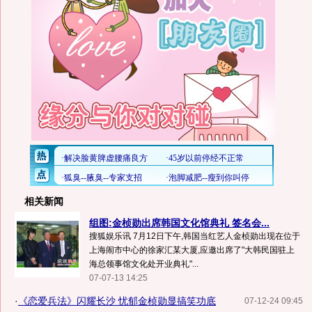
相关新闻
组图:金桢勋出席韩国文化馆典礼 签名会...
搜狐娱乐讯 7月12日下午,韩国当红艺人金桢勋出现在位于
上海闹市中心的徐家汇某大厦,应邀出席了"大韩民国驻上
海总领事馆文化处开业典礼"...
07-07-13 14:25
·
《恋爱兵法》闪耀长沙 忧郁金桢勋显搞笑功底
07-12-24 09:45