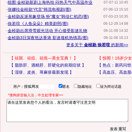
·
组图:金桢勋新剧上海热拍 闷热天气中高温作业
07-07-11 10:45
·
张娜拉金桢勋"代言"韩流电视剧(图)
07-06-13 15:10
·
金桢勋反派形象登场 扮"魔女"韩佳仁初恋(图)
07-03-23 10:35
·
徐若瑄《人鱼朵朵》精美剧照(图)
06-12-28 14:08
·
金桢勋出席滑雪观光活动 开心接受影迷礼物
06-11-09 14:32
·
金桢勋3日深夜抵达香港 影迷接机热情高(图)
06-11-06 16:13
更多关于
金桢勋 徐若瑄
的新闻>>
【
祛斑、祛痘、祛疮—美女宝典！
】
【
惊闻！18岁少女
【
脂肪肝、酒精肝、肝硬化的前期症状
】
【
热点：新药问世
【
湿疹、皮炎、荨麻疹最新发现
】
【
高血压、高血脂
用户：
匿名
隐藏地址
设为辩论话题
*搜狗拼音输入法，中文处理专家>>