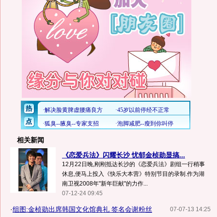
相关新闻
《恋爱兵法》闪耀长沙 忧郁金桢勋显搞...
12月22日晚,刚刚抵达长沙的《恋爱兵法》剧组一行稍事
休息,便马上投入《快乐大本营》特别节目的录制.作为湖
南卫视2008年"新年巨献"的力作...
07-12-24 09:45
·
组图:金桢勋出席韩国文化馆典礼 签名会谢粉丝
07-07-13 14:25