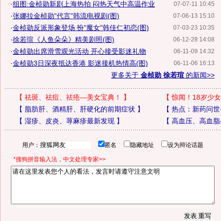
·
组图:金桢勋新剧上海热拍 闷热天气中高温作业
07-07-11 10:45
·
张娜拉金桢勋"代言"韩流电视剧(图)
07-06-13 15:10
·
金桢勋反派形象登场 扮"魔女"韩佳仁初恋(图)
07-03-23 10:35
·
徐若瑄《人鱼朵朵》精美剧照(图)
06-12-28 14:08
·
金桢勋出席滑雪观光活动 开心接受影迷礼物
06-11-09 14:32
·
金桢勋3日深夜抵达香港 影迷接机热情高(图)
06-11-06 16:13
更多关于
金桢勋 徐若瑄
的新闻>>
【
祛斑、祛痘、祛疮—美女宝典！
】
【
惊闻！18岁少女
【
脂肪肝、酒精肝、肝硬化的前期症状
】
【
热点：新药问世
【
湿疹、皮炎、荨麻疹最新发现
】
【
高血压、高血脂
用户：
匿名
隐藏地址
设为辩论话题
*搜狗拼音输入法，中文处理专家>>