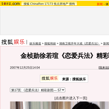
搜狐
ChinaRen
17173
焦点房地产
搜狗
新闻
-
体
娱乐频道
>
搜狐韩娱
>
湖南卫视开年大戏《恋爱兵法》
>
新闻
金桢勋徐若瑄《恋爱兵法》精彩剧
2007年12月25日14:04
[
我来说
来源：搜狐娱乐
[点击图片进入下一页]