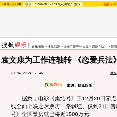
搜狐
ChinaRen
17173
焦点房地产
搜狗
新闻
-
体
娱乐频道
>
搜狐韩娱
>
湖南卫视开年大戏《恋爱兵法》
>
新闻
袁文康为工作连轴转 《恋爱兵法
2007年12月24日23:46
[
我来
来源：搜狐娱乐
据悉，电影《集结号》于12月20日零点
线全面上映之后票房一路飘红。仅到21日傍
号》全国票房就已将近1500万元.