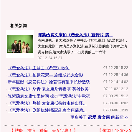
相关新闻
陈紫函袁文康拍《恋爱兵法》宣传片 搞...
湖南卫视开春大戏选择了中韩合作的电视剧《恋爱兵法》,
为宣传此剧一席演员齐聚长沙,在录制该剧的宣传片时众演
员齐搞笑,给大家演示了一出另类的三十六计...
07-12-24 15:37
·
《恋爱兵法》主题曲《希望》歌词
07-12-25 15:22
·
《恋爱兵法》拍摄花絮— 剧组成员大合影
07-12-25 14:36
·
新年巨献《恋爱兵法》徐若瑄有望来长沙造势
07-12-14 14:02
·
《恋爱兵法》杀青 袁文康杀青夜演"英雄救美"
07-11-02 12:12
·
陈紫函袁文康忙里偷闲 操办"恋爱兵法"中秋夜
07-09-25 15:12
·
《恋爱兵法》热拍 袁文康抵抗蚊虫使出怪...
07-08-30 16:02
·
《恋爱兵法》剧组抗妙招高温 袁文康蒲扇...
07-08-06 13:39
更多关于
恋爱 袁文康
的新闻>>
【
祛斑、祛痘、祛疮—美女宝典！
】
【
惊闻！18岁少女