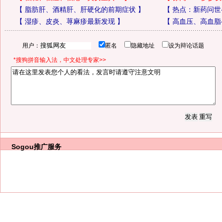
【
脂肪肝、酒精肝、肝硬化的前期症状
】
【
热点：新药问世
【
湿疹、皮炎、荨麻疹最新发现
】
【
高血压、高血脂
用户：
匿名
隐藏地址
设为辩论话题
*搜狗拼音输入法，中文处理专家>>
Sogou推广服务