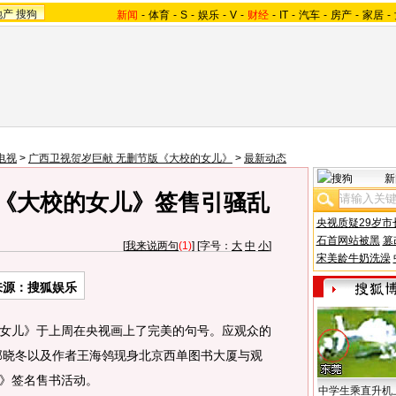
地产
搜狗
新闻
-
体育
-
S
-
娱乐
-
V
-
财经
-
IT
-
汽车
-
房产
-
家居
-
电视
>
广西卫视贺岁巨献 无删节版《大校的女儿》
>
最新动态
新
 《大校的女儿》签售引骚乱
央视质疑29岁市
石首网站被黑
篡
[
我来说两句
(1)
] [字号：
大
中
小
]
宋美龄牛奶洗澡
来源：搜狐娱乐
儿》于上周在央视画上了完美的句号。应观众的
、郭晓冬以及作者王海鸰现身北京西单图书大厦与观
》签名售书活动。
中学生乘直升机