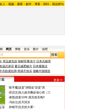
女人
-
视频
-
播客
-
邮件
-
博客
-
BBS
-
我说两句
闻
网页
博客
音乐
图片
说吧
长
邓玉娇失踪
朝鲜军事演习
日本兵赎罪
改温总讲话
夏日减肥秘方
日本瘦脸法
中共卧底结局
慈禧不快乐
侵略中国报告
更多>>
·
歌手魔
|
这是“演唱会”还是“演
·
田启文
|
加入娱乐圈必读心得（三
·
谢苗
|
息影10年,我无怨无悔!!
·
冯自立
|
后天回京
·
孙铭宇
|
北京的大雾~
上学