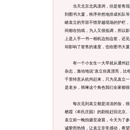
当天北京北风凛冽，但是签售现场
到图书大厦，秩序井然地排成长队等
睹袁立的芳容不惜穿越现场的护栏，
间都在拍戏，为人又很低调，所以影
上是人手一书一相机边拍边签，还见
却影响了签售的速度，也给图书大厦
有一个小女生一大早就从通州赶来
杂志，激动地说“袁立你真漂亮，比
千里特意从杭州赶来，只为见袁立一
是老乡，韩琳这个角色我们全家都很
每次见到袁立都是淡淡的妆，很有
栖霞《牟氏庄园》的剧组赶回北京。
袁立前一晚拍摄至凌晨，今天为了参
诚挚而热情，让袁立非常感动，希望