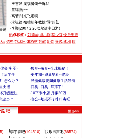
·
王雪洋
|
魔镜魔镜告诉我
·
童瑶
|
跑~~
·
高菲
|
时光飞逝啊
·
宋祖德
|
祖德新年教授“骂”的艺
·
李颖
|
2007.2.26哈尔滨半日游(
曝光
热点标签：
刘德华
冯小刚
蔡少芬
快乐男声
大s
选秀
范冰冰
张柏芝
苏醒
郑钧
春晚
李湘
搞
你尖叫(图)
·
狐臭--腋臭--全球揭秘！
毁了后半生
·
更年期--卵巢早衰--绝经
--怎么办？
·
涵盖健康要闻健康生活导航
明星支招
·
口臭--口臭--拜拜了!
罩杯升级魔法
·
10平米小店 月赚20万
-怎么办？
·
老公--烟戒不了排排毒吧
说 吧
更多>>
5)
李宇春吧
(104510)
快乐男声吧
(68574)