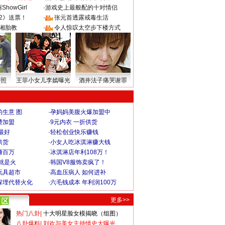
howGirl
·
游戏史上最般配的十对情侣
2》送票！
·
张元首透露戒毒生活
湘胎教
·
令人惊叹太空步下楼方式
密照
王菲小女儿李嫣曝光
酒井法子痛哭谢罪
生意 图
·
孕妈妈美腹火爆加盟中
费加盟
·
9元内衣 一折供货
最好
·
轻松创业快乐赚钱
供货
·
小女人吃冰淇淋赚大钱
赚百万
·
冰淇淋店年利108万！
就是火
·
韩国V8服饰卖疯了！
玩具超市
·
高血压病人 如何进补
深埋代替火化
·
六毛钱成本 年利润100万
更多>>
热门八卦
|
十大明星脸女模揭晓（组图）
八卦爆料
|
刘欢与美女主持情史大曝光