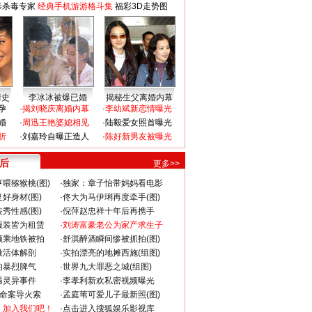
毒杀毒专家
经典手机游游格斗集
福彩3D走势图
情史
李冰冰被爆已婚
揭秘生父离婚内幕
孕
·
揭刘晓庆离婚内幕
·
李幼斌新恋情曝光
婚
·
周迅王艳婆媳相见
·
陆毅爱女照首曝光
折
·
刘嘉玲自曝正造人
·
陈好新男友被曝光
 后
更多>>
喂猕猴桃(图)
·
独家：章子怡带妈妈看电影
好身材(图)
·
佟大为马伊琍再度牵手(图)
秀性感(图)
·
倪萍赵忠祥十年后再携手
服装皆为租赁
·
刘涛富豪老公为家产求生子
颜乘地铁被拍
·
舒淇醉酒瞬间惨被抓拍(图)
做活体解剖
·
实拍漂亮的地摊西施(组图)
的暴烈脾气
·
世界九大罪恶之城(组图)
遇灵异事件
·
李孝利新欢私密视频曝光
成命案导火索
·
孟庭苇可爱儿子最新照(图)
：加入我们吧！
·
点击进入搜狐娱乐影视库