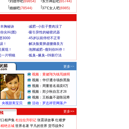
刘德华吧
(69854)
东方神起吧
(65744)
婚姻吧
(78544)
37℃女人吧
(6985)
爆丰胸秘诀
·
减肥--小肚子赘肉没了
你尖叫(图)
·
吸引异性的秘密武器
3000
·
45岁以前停经不正常
不误！
·
解决脸黄脾虚腰痛良方
美展现！
·
泡脚减肥--瘦到你叫停！
起一片明镜
·
狐臭--腋臭--09新疗法
更多>>
对口相声集
杜拉拉升职记
张震讲故事
红楼梦
-精绝古城
世界名著
平凡的世界
货币战争2