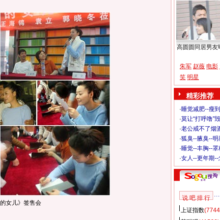
高圆圆同居男友
朱军
赵薇
电影
笑
明星
精彩推荐
·
睡觉减肥--瘦到
·
莫让“打呼噜”
·
老公戒不了烟酒
·
狐臭--腋臭--
·
睡觉--丰胸--
·
女人--更年期-
说 吧 排 行
的女儿》签售会
上证指数
(7744