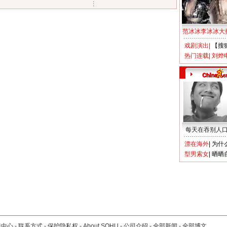
范冰冰李冰冰大
戏剧演出
|
【搜
热门连载
|
刘烨
每天在吞别人
漂在海外
|
为什
型男索女
|
晒晒
服中心
-
联系方式
-
保护隐私权
-
About SOHU
-
公司介绍
-
全部新闻
-
全部博文