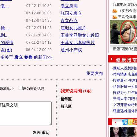
·
台北电玩展靓丽S
...
袁立身高
07-12-11 10:39
·
《变形金刚
张国立袁立
07-12-08 10:06
·
王岳伦爆李
袁立凸点
07-12-07 14:35
...
江珊女儿照片
07-12-07 11:28
...
王菲李亚鹏女儿近照
07-11-28 14:06
过的爱情
王菲女儿李嫣照片
07-11-27 14:12
新版“西游”绝
友(图)
通州小产权
06-04-12 00:20
更多关于
袁立 签售
的新闻>>
健 康 指 南
·
做别人没想到的
我要发布
·
时尚情趣店免
·
投资最小 生意
·
品牌服饰一折
隐藏地址
设为辩论话题
我来说两句
(1条)
·
投资办小厂年
·
开清大学习吧 
精华区
·
２万开新奇特
辩论区
·
尊重遇难遗体