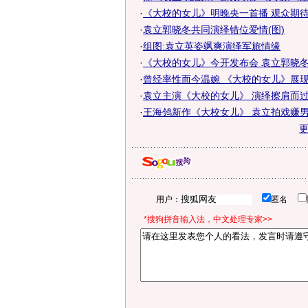
·
《大校的女儿》明晚央一首播 观众期待袁
·
袁立郭晓冬共同演绎错位爱情(图)
·
组图:袁立英姿飒爽演绎军旅情缘
·
《大校的女儿》今开发布会 袁立郭晓冬徐
·
曾经率性而今温婉 《大校的女儿》展现别
·
袁立主演《大校的女儿》 演绎擦肩而
·
王海鸰新作《大校女儿》 袁立拍戏赚男
用户：
匿名
*搜狗拼音输入法，中文处理专家>>