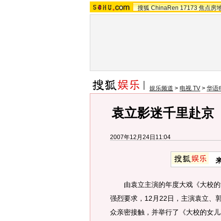
搜狐
ChinaRen
17173
焦点房
娱乐频道
>
电视 TV
>
华语
袁立影迷千里赴京
2007年12月24日11:04
由袁立主演的年度大戏《大校的女
强烈要求，12月22日，主演袁立
众亲密接触，并举行了《大校的女儿