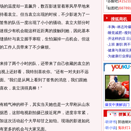
苏醒吧
(41523)
的温度却一直飙升，数百影迷冒着寒风早早地来
贴图吧
(68789)
待着袁立。但当袁立出现的时候，不少影迷为了一
搜狐商机
签售的队伍一度出现了小小的骚动。袁立大部分时
·
丰胸--林志玲
迷很少有机会能这样近距离的接触到她，因此基本
·
睡觉减肥--瘦到
缝插针与袁立握手寒暄，生怕漏掉一点机会。但这
·
开这样的店 日进
·
上班 兼职 两
的工作人员带来了不少麻烦。
·
健康与美丽完
·
为健康行业撑
排了两个小时的队，还带来了自己收藏的袁立的
电视上还好看，我特别喜欢你。”还有一对夫妇不远
面。“我们是从网上看到了签售的消息，我们跟她
喜欢，袁立演得真棒！”
精气神的样子，其实当天她也是一大早刚从山东
据悉，这部电视剧拍摄已接近尾声，进度非常紧，
加这次活动起个大早却甘之如饴。现场的影迷如此
·
听评书
|
郭德纲
·
听小说
|
鬼吹灯1
有更多的机会与大家见面。