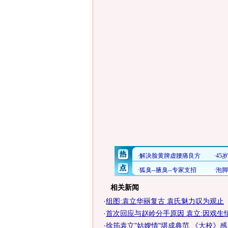
相关新闻
·
组图:袁立华丽复古 袁氏魅力叹为观止
·
首次回应与赵岭分手原因 袁立:因戏生
·
徐筠袁立"姑嫂情"堪成典范 《大校》