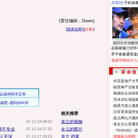
·
共享区
|
手机病
(责任编辑：Dawn)
[
我来说两句
(1条)
]
揭田壮壮徐帆
·
赵薇被爆已经怀
·
李宇春爆遭母逼
·
圣诞节明信片八
茶 余 饭
·
何炅获地产大亨
·
陈慧琳产后恢复
·
殷桃街头休闲装
·
范冰冰红地毯
·
姚晨与老公素
·
日军竟拿战俘
相关推荐
·
盘点网坛大腕
袁立的视频
07-12-19 08:53
·
美女办公室遭
情不专业
女儿的图片
07-12-18 07:32
·
《Nobody》
感人至深
袁立 档案
07-12-17 09:23
·
搜狐娱乐招聘