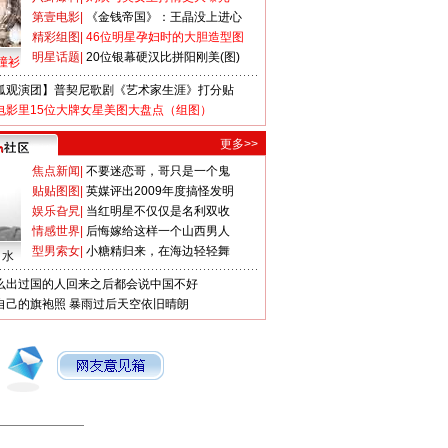
第壹电影
|
《金钱帝国》：王晶没上进心
精彩组图
|
46位明星孕妇时的大胆造型图
明星话题
|
20位银幕硬汉比拼阳刚美(图)
撞衫
狐观演团】普契尼歌剧《艺术家生涯》打分贴
电影里15位大牌女星美图大盘点（组图）
更多>>
焦点新闻
|
不要迷恋哥，哥只是一个鬼
贴贴图图
|
英媒评出2009年度搞怪发明
娱乐旮旯
|
当红明星不仅仅是名利双收
情感世界
|
后悔嫁给这样一个山西男人
型男索女
|
小糖精归来，在海边轻轻舞
口水
么出过国的人回来之后都会说中国不好
自己的旗袍照
暴雨过后天空依旧晴朗