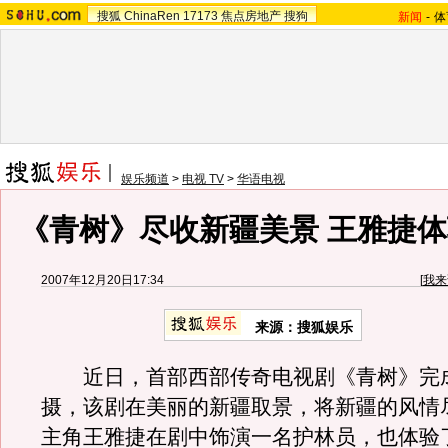
搜狐
ChinaRen
17173
焦点房地产
搜狗
新闻
-
体
娱乐频道
>
电视 TV
>
华语电视
《青树》尽收新疆美景 王雅捷
2007年12月20日17:34
[
我来
来源：搜狐娱乐
近日，首部西部传奇电视剧《青树》完
摄，该剧在美丽的新疆取景，将新疆的风情
主角王雅捷在剧中饰演一名护林员，也体验