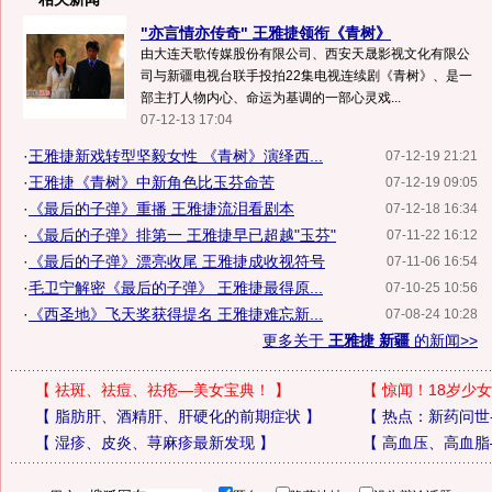
"亦言情亦传奇" 王雅捷领衔《青树》
由大连天歌传媒股份有限公司、西安天晟影视文化有限公
司与新疆电视台联手投拍22集电视连续剧《青树》、是一
部主打人物内心、命运为基调的一部心灵戏...
07-12-13 17:04
·
王雅捷新戏转型坚毅女性 《青树》演绎西...
07-12-19 21:21
·
王雅捷《青树》中新角色比玉芬命苦
07-12-19 09:05
·
《最后的子弹》重播 王雅捷流泪看剧本
07-12-18 16:34
·
《最后的子弹》排第一 王雅捷早已超越"玉芬"
07-11-22 16:12
·
《最后的子弹》漂亮收尾 王雅捷成收视符号
07-11-06 16:54
·
毛卫宁解密《最后的子弹》 王雅捷最得原...
07-10-25 10:56
·
《西圣地》飞天奖获得提名 王雅捷难忘新...
07-08-24 10:28
更多关于
王雅捷 新疆
的新闻>>
【
祛斑、祛痘、祛疮—美女宝典！
】
【
惊闻！18岁少女
【
脂肪肝、酒精肝、肝硬化的前期症状
】
【
热点：新药问世
【
湿疹、皮炎、荨麻疹最新发现
】
【
高血压、高血脂