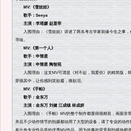
MV:《雪娃娃》
歌手：Seeya
主演：李瑶媛 赵显宰
入围理由：《雪娃娃》讲述了两名考古学家前缘今生之事，
寻味。
MV:《第一个人》
歌手：申彗星
主演：申彗星 陶智苑
入围理由：这支MV可谓是《对不起，我爱你》的精简版，韩
穿插其中，让你感到笑欲靥，痛欲泪。
MV:《手帕》
歌手：金东万
主演：金东万 刘健 江成镇 林成妍
入围理由：《手帕》MV的整个制作都显得很精良，画面非常
并且不少动作情节的拍摄都动用了大型的设备，请了专业的动作
有出色专业性品质的优秀MV作品。因为故事的背景和拍摄地都