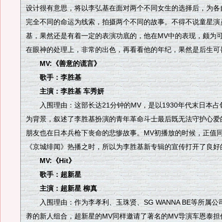
设计很有意思，将以李弘基在面对两个不同女生的选择后，为各
完全不同的命运为线索，拍摄两个不同的故事。不得不说童星演
基，果然还是有着一定的表演功底的，他在MV中的表现，颇为
在眼神的处理上，非常的出色，再看看他的年纪，果然是后生可
MV:《善意的谎言》
歌手：李胜基
主演：李胜基 车秀妍
入围理由：这部长达21分钟的MV，是以1930年代末日本占
为背景，叙述了李胜基扮演的青年革命斗士最后既无法守护心爱
朋友也在日本兵枪下丧命的悲惨故事。MV初播放的时候，正值
《京城绯闻》热播之时，所以为李胜基新专辑的宣传打开了良好
MV:《Hit》
歌手：超新星
主演：超新星 柳真
入围理由：作为李孝利、玉珠贤、SG WANNA BE等所属公司mn
养的新人组合，超新星的MV同样邀请了著名的MV导演车恩泰担