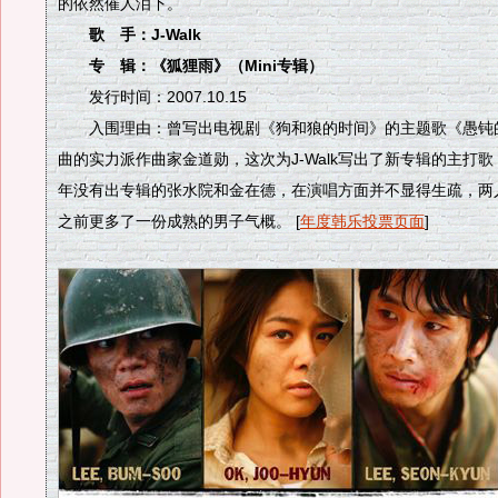
的依然催人泪下。
歌 手：J-Walk
专 辑：《狐狸雨》（Mini专辑）
发行时间：2007.10.15
入围理由：曾写出电视剧《狗和狼的时间》的主题歌《愚钝
曲的实力派作曲家金道勋，这次为J-Walk写出了新专辑的主打
年没有出专辑的张水院和金在德，在演唱方面并不显得生疏，两
之前更多了一份成熟的男子气概。 [
年度韩乐投票页面
]