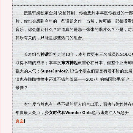
搜狐韩娱独家企划 说起韩剧，你会想到本年度你看过的一部
片，你也会想到今年的一些话题之作，当然，你可能一部都没看
音乐，你会想到什么？难道真的是那一张张的唱片么？不是，对
韩乐有关的，只能是那些热门的组合。
长寿组合
神话
即将走过10年，本年度更有三名成员以SOL
取得不错的成绩；本年度
东方神起
虽重心在日本，但整个亚洲却
强大的人气；
SuperJunior
的13位小朋友们更是有着不错的发展
演也在跌跌撞撞中还算不错的落幕——2007年的韩国歌手/组合
最佳？
本年度当然也有一些不错的新人组合出现，唱功与美妙并存
年度最大亮点，
少女时代
和
Wonder Girls
也迅速走红人气急升。 
页面
]