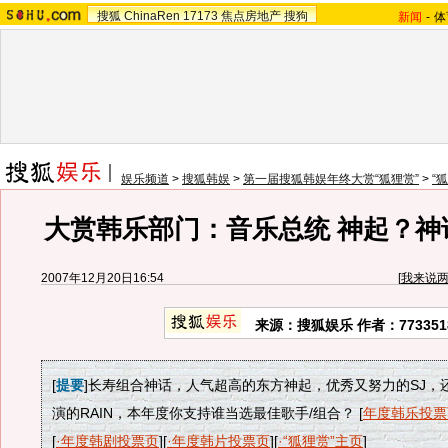
搜狐
ChinaRen
17173
焦点房地产
搜狗
新闻
-
体
娱乐频道
>
搜狐韩娱
>
第一届搜狐韩娱年终大赏“狐狸赏”
>
“
大赏韩乐部门：音乐总统 神起？神
2007年12月20日16:54
[
我来说
来源：搜狐娱乐 作者：773351
[
提要
]长寿组合神话，人气超高的东方神起，优秀又努力的SJ，
演的RAIN，本年度你支持谁当选最佳歌手/组合？ [
年度韩乐投票
[
·年度韩剧投票页
][
·年度韩片投票页
][
·“狐狸赏”主页
]