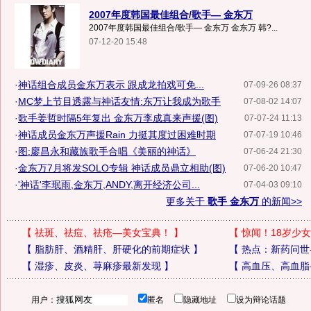
2007年度韩国最佳组合/歌手— 金东万
2007年度韩国最佳组合/歌手— 金东万 金东万 韩?...
07-12-20 15:48
·
神话组合成员金东万表示 跟成龙拍戏可免...
07-09-26 08:37
·
MC梦上节目透露与神话友情:东万让我成为歌手
07-08-02 14:07
·
歌手姜哲时隔5年复出 金东万李成真来声援(图)
07-07-24 11:13
·
神话成员金东万声援Rain 力挺其度过困难时期
07-07-19 10:46
·
图:廖昌永和藏族歌手合唱《美丽的神话》
07-06-24 21:30
·
金东万7月将发SOLO专辑 神话成员鼎立相助(图)
07-06-20 10:47
·
'神话'李珉雨,金东万,ANDY,离开经济公司...
07-04-03 09:10
更多关于
歌手 金东万
的新闻>>
【
祛斑、祛痘、祛疮—美女宝典！
】
【
惊闻！18岁少女
【
脂肪肝、酒精肝、肝硬化的前期症状
】
【
热点：新药问世
【
湿疹、皮炎、荨麻疹最新发现
】
【
高血压、高血脂
用户：
匿名
隐藏地址
设为辩论话题