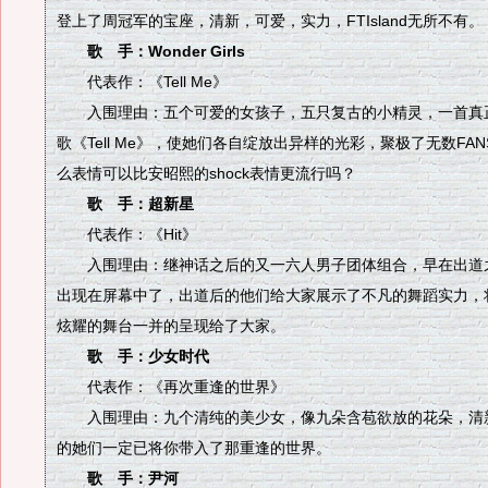
登上了周冠军的宝座，清新，可爱，实力，FTIsland无所不有。
歌 手：Wonder Girls
代表作：《Tell Me》
入围理由：五个可爱的女孩子，五只复古的小精灵，一首真
歌《Tell Me》，使她们各自绽放出异样的光彩，聚极了无数FA
么表情可以比安昭熙的shock表情更流行吗？
歌 手：超新星
代表作：《Hit》
入围理由：继神话之后的又一六人男子团体组合，早在出道
出现在屏幕中了，出道后的他们给大家展示了不凡的舞蹈实力，
炫耀的舞台一并的呈现给了大家。
歌 手：少女时代
代表作：《再次重逢的世界》
入围理由：九个清纯的美少女，像九朵含苞欲放的花朵，清
的她们一定已将你带入了那重逢的世界。
歌 手：尹河