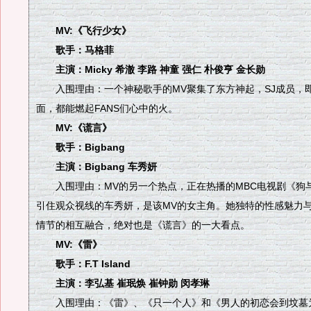
MV:《飞行少女》
歌手：马格菲
主演：Micky 希澈 李路 神童 强仁 朴俊亨 金长勋
入围理由：一个神秘歌手的MV聚集了东方神起，SJ成员，
面，都能燃起FANS们心中的火。
MV:《谎言》
歌手：Bigbang
主演：Bigbang 车秀妍
入围理由：MV的另一个热点，正在热播的MBC电视剧《狗
引住观众视线的车秀妍，是该MV的女主角。她独特的性感魅力
情节的相互融合，绝对也是《谎言》的一大看点。
MV:《雷》
歌手：F.T Island
主演：李弘基 崔珉焕 崔钟勋 闵孝琳
入围理由：《雷》、《只一个人》和《男人的初恋会到坟墓为