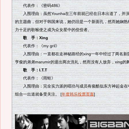
代表作：《密码486》
入围理由：虽然Younha在三年前就已经在日本出道了，并演唱了
的主题曲，但对于韩国来说，她仍旧是一个新面孔，然而她娴熟
力十足的歌喉使之成为众女星中的佼佼者。
歌 手：Xing
代表作：《my gril》
入围理由：一直都在走神秘路经的xing一年中经过了两名新
亨俊的弟弟marumir的退出两次洗礼，然而没有人放弃，xing
歌 手：I.T.T
代表作：《雨蛙》
入围理由：完全实力派的唱功与成员有俊酷似东方神起金在
组合一出道就备受关注。 [
年度韩乐投票页面
]