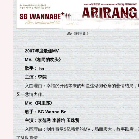
SG《阿里郎》
2007年度最佳MV
MV:《相同的枕头》
歌手：Tei
主演：李莞
入围理由：幸福的开始等来的却是这恸恻心扉的悲情结局，堪
又一悲情力作。
MV:《阿里郎》
歌手：SG Wanna Be
主演：李范秀 李善均 玉珠贤
入围理由：制作费尽9亿韩元的MV，场面宏大，故事跌宕，
了乱世真情。