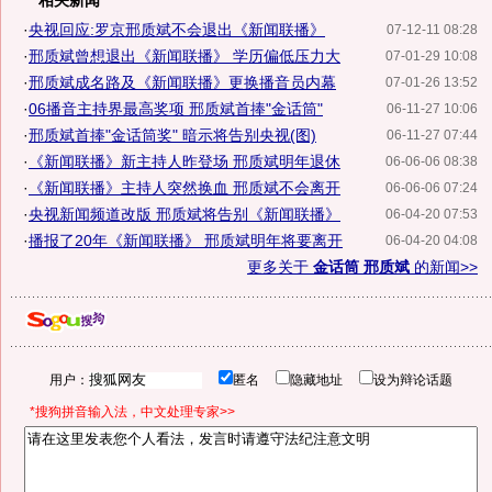
相关新闻
·
央视回应:罗京邢质斌不会退出《新闻联播》
07-12-11 08:28
·
邢质斌曾想退出《新闻联播》 学历偏低压力大
07-01-29 10:08
·
邢质斌成名路及《新闻联播》更换播音员内幕
07-01-26 13:52
·
06播音主持界最高奖项 邢质斌首捧"金话筒"
06-11-27 10:06
·
邢质斌首捧"金话筒奖" 暗示将告别央视(图)
06-11-27 07:44
·
《新闻联播》新主持人昨登场 邢质斌明年退休
06-06-06 08:38
·
《新闻联播》主持人突然换血 邢质斌不会离开
06-06-06 07:24
·
央视新闻频道改版 邢质斌将告别《新闻联播》
06-04-20 07:53
·
播报了20年《新闻联播》 邢质斌明年将要离开
06-04-20 04:08
更多关于
金话筒 邢质斌
的新闻>>
用户：
匿名
隐藏地址
设为辩论话题
*搜狗拼音输入法，中文处理专家>>