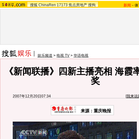
搜狐
ChinaRen
17173
焦点房地产
搜狗
新闻
-
体
娱乐频道
>
电视 TV
>
华语电视
《新闻联播》四新主播亮相 海霞
奖
2007年12月20日07:34
[
我来说
来源：重庆晚报