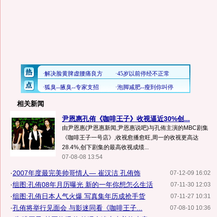
相关新闻
尹恩惠孔侑《咖啡王子》收视逼近30%创...
由尹恩惠(尹恩惠新闻,尹恩惠说吧)与孔侑主演的MBC剧集
《咖啡王子一号店》,收视愈播愈旺,周一的收视更高达
28.4%,创下剧集的最高收视成绩...
07-08-08 13:54
·
2007年度最完美帅哥情人— 崔汉洁 孔侑饰
07-12-09 16:02
·
组图:孔侑08年月历曝光 新的一年你想怎么生活
07-11-30 12:03
·
组图:孔侑日本人气火爆 写真集年历成抢手货
07-11-27 10:31
·
孔侑将举行见面会 与影迷同看《咖啡王子...
07-08-10 10:36