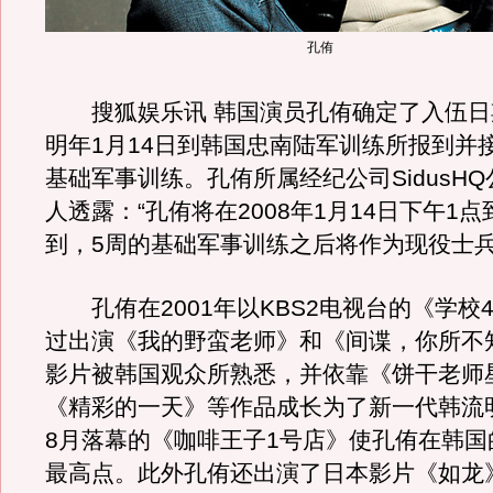
孔侑
搜狐娱乐讯 韩国演员孔侑确定了入伍日
明年1月14日到韩国忠南陆军训练所报到并
基础军事训练。孔侑所属经纪公司SidusH
人透露：“孔侑将在2008年1月14日下午1
到，5周的基础军事训练之后将作为现役士兵
孔侑在2001年以KBS2电视台的《学校
过出演《我的野蛮老师》和《间谍，你所不
影片被韩国观众所熟悉，并依靠《饼干老师
《精彩的一天》等作品成长为了新一代韩流
8月落幕的《咖啡王子1号店》使孔侑在韩国
最高点。此外孔侑还出演了日本影片《如龙