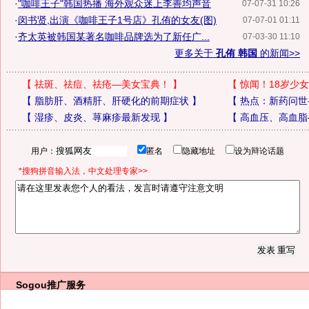
·
"咖啡王子"韩国热播 海外观众迷上李善均声音
07-07-31 10:26
·
闵书贤,出演《咖啡王子1号店》孔侑的女友(图)
07-07-01 01:11
·
齐太英被韩国某著名咖啡品牌选为了新任广...
07-03-30 11:10
更多关于
孔侑 韩国
的新闻>>
【
祛斑、祛痘、祛疮—美女宝典！
】
【
惊闻！18岁少女
【
脂肪肝、酒精肝、肝硬化的前期症状
】
【
热点：新药问世
【
湿疹、皮炎、荨麻疹最新发现
】
【
高血压、高血脂
用户：
匿名
隐藏地址
设为辩论话题
*搜狗拼音输入法，中文处理专家>>
Sogou推广服务