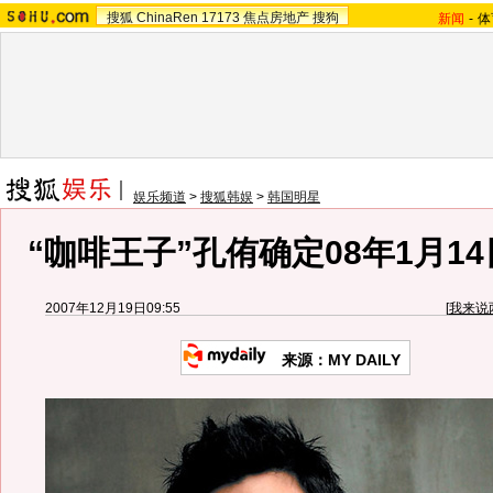
搜狐
ChinaRen
17173
焦点房地产
搜狗
新闻
-
体
娱乐频道
>
搜狐韩娱
>
韩国明星
“咖啡王子”孔侑确定08年1月1
2007年12月19日09:55
[
我来说
来源：MY DAILY