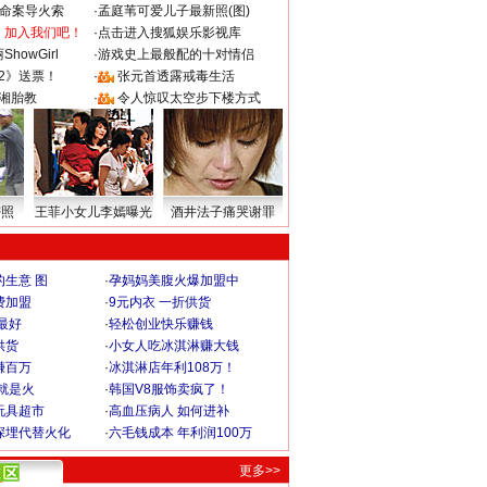
成命案导火索
·
孟庭苇可爱儿子最新照(图)
：加入我们吧！
·
点击进入搜狐娱乐影视库
howGirl
·
游戏史上最般配的十对情侣
2》送票！
·
张元首透露戒毒生活
湘胎教
·
令人惊叹太空步下楼方式
密照
王菲小女儿李嫣曝光
酒井法子痛哭谢罪
生意 图
·
孕妈妈美腹火爆加盟中
费加盟
·
9元内衣 一折供货
最好
·
轻松创业快乐赚钱
供货
·
小女人吃冰淇淋赚大钱
赚百万
·
冰淇淋店年利108万！
就是火
·
韩国V8服饰卖疯了！
玩具超市
·
高血压病人 如何进补
深埋代替火化
·
六毛钱成本 年利润100万
更多>>