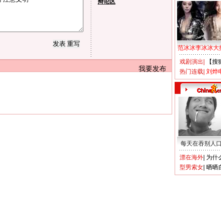
辩论区
范冰冰李冰冰大
戏剧演出
|
【搜
我要发布
热门连载
|
刘烨
每天在吞别人
漂在海外
|
为什
型男索女
|
晒晒