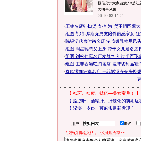
报信,说:"大家留意,钟楚
大明星风采...
06-10-03 14:21
·
王菲名店狂扫货 支持"港"货不惧围观
·
组图:凯特-摩斯无男友陪伴倍感寒意 
·
陈瑀涵代言时尚名店 浓妆爆乳抢尽风头
·
组图:周星驰慈父上身 带干女儿逛名店
·
组图:刘松仁逛名店发脾气 年过半百飞
·
组图:王菲香港狂扫名店 名牌战利品塞
·
春风满面狂逛名店 王菲返港兴奋失控爆私
【
祛斑、祛痘、祛疮—美女宝典！
】
【
脂肪肝、酒精肝、肝硬化的前期症
【
湿疹、皮炎、荨麻疹最新发现
】
用户：
匿名
*搜狗拼音输入法，中文处理专家>>