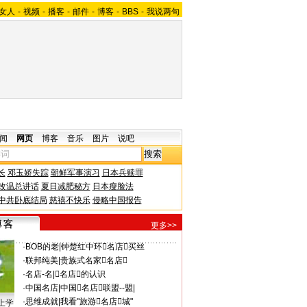
女人
-
视频
-
播客
-
邮件
-
博客
-
BBS
-
我说两句
闻
网页
博客
音乐
图片
说吧
长
邓玉娇失踪
朝鲜军事演习
日本兵赎罪
改温总讲话
夏日减肥秘方
日本瘦脸法
中共卧底结局
慈禧不快乐
侵略中国报告
更多>>
·
BOB的老
|
钟楚红中环名店买丝
·
联邦纯美
|
贵族式名家名店
·
名店-名
|
名店的认识
·
中国名店
|
中国名店联盟--盟|
·
思维成就
|
我看"旅游名店城"
上学