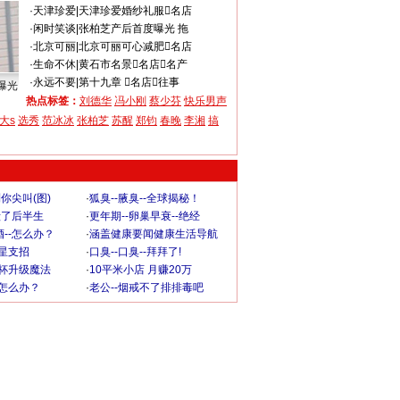
·
天津珍爱
|
天津珍爱婚纱礼服名店
·
闲时笑谈
|
张柏芝产后首度曝光 拖
·
北京可丽
|
北京可丽可心减肥名店
·
生命不休
|
黄石市名景名店名产
·
永远不要
|
第十九章 名店往事
曝光
热点标签：
刘德华
冯小刚
蔡少芬
快乐男声
大s
选秀
范冰冰
张柏芝
苏醒
郑钧
春晚
李湘
搞
你尖叫(图)
·
狐臭--腋臭--全球揭秘！
毁了后半生
·
更年期--卵巢早衰--绝经
--怎么办？
·
涵盖健康要闻健康生活导航
明星支招
·
口臭--口臭--拜拜了!
罩杯升级魔法
·
10平米小店 月赚20万
-怎么办？
·
老公--烟戒不了排排毒吧