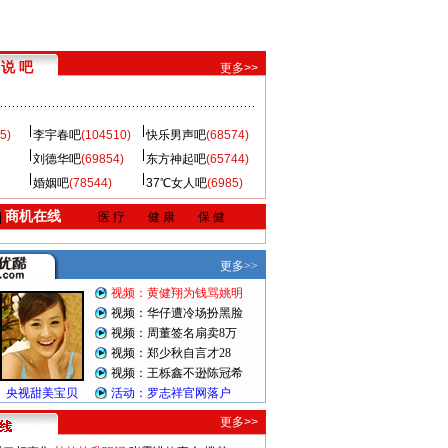
说 吧
更多>>
5)
李宇春吧
(104510)
快乐男声吧
(68574)
刘德华吧
(69854)
东方神起吧
(65744)
婚姻吧
(78544)
37℃女人吧
(6985)
商机在线
|
医 疗
健 康
保 健
更多>>