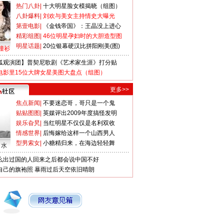
热门八卦
|
十大明星脸女模揭晓（组图）
八卦爆料
|
刘欢与美女主持情史大曝光
第壹电影
|
《金钱帝国》：王晶没上进心
精彩组图
|
46位明星孕妇时的大胆造型图
明星话题
|
20位银幕硬汉比拼阳刚美(图)
撞衫
狐观演团】普契尼歌剧《艺术家生涯》打分贴
电影里15位大牌女星美图大盘点（组图）
更多>>
焦点新闻
|
不要迷恋哥，哥只是一个鬼
贴贴图图
|
英媒评出2009年度搞怪发明
娱乐旮旯
|
当红明星不仅仅是名利双收
情感世界
|
后悔嫁给这样一个山西男人
型男索女
|
小糖精归来，在海边轻轻舞
口水
么出过国的人回来之后都会说中国不好
自己的旗袍照
暴雨过后天空依旧晴朗