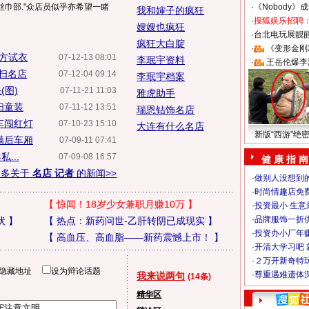
红丝巾部."众店员似乎亦希望一睹
·
《Nobody》
我和婶子的疯狂
·
搜狐娱乐招聘
嫂嫂也疯狂
·
台北电玩展靓丽S
疯狂大白腚
·
《变形金刚
大方试衣
07-12-13 08:01
李珉宇资料
·
王岳伦爆李
狂扫名店
07-12-04 09:14
李珉宇档案
(图)
07-11-21 11:03
雅虎助手
扫童装
07-11-12 13:51
瑞恩钻饰名店
车闯红灯
07-10-23 15:10
大连有什么名店
新版“西游”绝
满后车厢
07-09-11 07:41
...
07-09-08 16:57
健 康 指 南
更多关于
名店 记者
的新闻>>
·
做别人没想到的
·
时尚情趣店免
【
惊闻！18岁少女兼职月赚10万
】
·
投资最小 生意
·
品牌服饰一折
状
】
【
热点：新药问世-乙肝转阴已成现实
】
·
投资办小厂年
【
高血压、高血脂——新药震憾上市！
】
·
开清大学习吧 
·
２万开新奇特
隐藏地址
设为辩论话题
·
尊重遇难遗体
我来说两句
(14条)
精华区