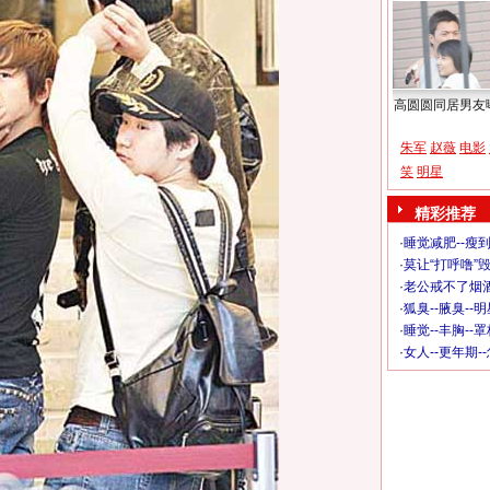
高圆圆同居男友
朱军
赵薇
电影
笑
明星
精彩推荐
·
睡觉减肥--瘦到
·
莫让“打呼噜”
·
老公戒不了烟酒
·
狐臭--腋臭--
·
睡觉--丰胸--
·
女人--更年期-