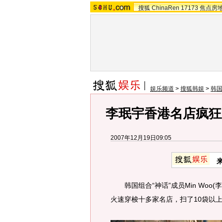
搜狐
ChinaRen
17173
焦点房
娱乐频道
>
搜狐韩娱
>
韩
李珉宇香港名店疯狂
2007年12月19日09:05
韩国组合“神话”成员Min Woo
火速穿梭十多家名店，扫了10袋以