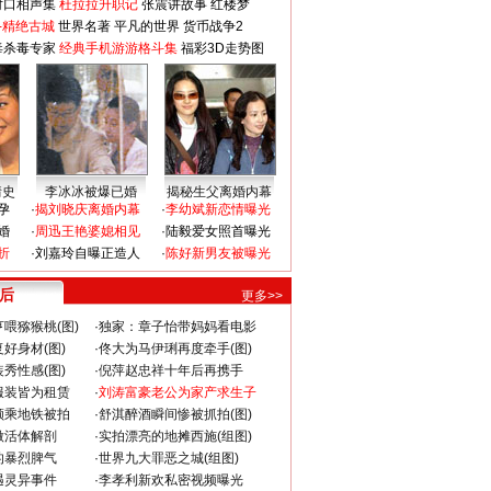
对口相声集
杜拉拉升职记
张震讲故事
红楼梦
-精绝古城
世界名著
平凡的世界
货币战争2
毒杀毒专家
经典手机游游格斗集
福彩3D走势图
情史
李冰冰被爆已婚
揭秘生父离婚内幕
孕
·
揭刘晓庆离婚内幕
·
李幼斌新恋情曝光
婚
·
周迅王艳婆媳相见
·
陆毅爱女照首曝光
折
·
刘嘉玲自曝正造人
·
陈好新男友被曝光
 后
更多>>
喂猕猴桃(图)
·
独家：章子怡带妈妈看电影
好身材(图)
·
佟大为马伊琍再度牵手(图)
秀性感(图)
·
倪萍赵忠祥十年后再携手
服装皆为租赁
·
刘涛富豪老公为家产求生子
颜乘地铁被拍
·
舒淇醉酒瞬间惨被抓拍(图)
做活体解剖
·
实拍漂亮的地摊西施(组图)
的暴烈脾气
·
世界九大罪恶之城(组图)
遇灵异事件
·
李孝利新欢私密视频曝光