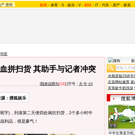
地产
搜狗
新闻
-
体育
-
S
-
娱乐
-
V
-
财经
-
IT
-
汽车
-
房产
-
家居
-
国明星
新
血拼扫货 其助手与记者冲突
央视质疑29岁市
石首网站被黑
篡
[
我来说两句
(14)
] [字号：
大
中
小
]
宋美龄牛奶洗澡
来源：搜狐娱乐
(李珉宇)，到港第二天便四处疯狂扫货，2个多小时中
上战利品，很是豪气！
中学生乘直升机