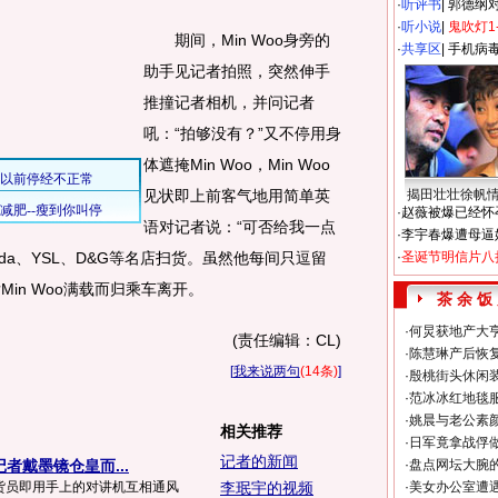
·
听评书
|
郭德纲
·
听小说
|
鬼吹灯1
期间，Min Woo身旁的
·
共享区
|
手机病
助手见记者拍照，突然伸手
推撞记者相机，并问记者
吼：“拍够没有？”又不停用身
体遮掩Min Woo，Min Woo
见状即上前客气地用简单英
揭田壮壮徐帆
·
赵薇被爆已经怀
语对记者说：“可否给我一点
·
李宇春爆遭母逼
da、YSL、D&G等名店扫货。虽然他每间只逗留
·
圣诞节明信片八
in Woo满载而归乘车离开。
茶 余 饭
·
何炅获地产大亨
(责任编辑：CL)
·
陈慧琳产后恢复
[
我来说两句
(14条)
]
·
殷桃街头休闲装
·
范冰冰红地毯
·
姚晨与老公素
相关推荐
·
日军竟拿战俘
记者的新闻
者戴墨镜仓皇而...
·
盘点网坛大腕
售货员即用手上的对讲机互相通风
李珉宇的视频
·
美女办公室遭