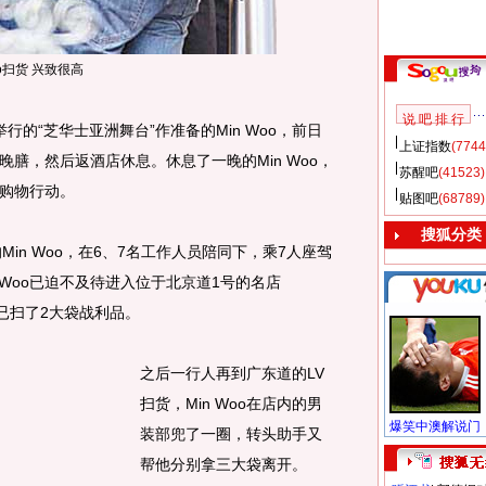
oo扫货 兴致很高
说 吧 排 行
行的“芝华士亚洲舞台”作准备的Min Woo，前日
上证指数
(7744
膳，然后返酒店休息。休息了一晚的Min Woo，
苏醒吧
(41523)
购物行动。
贴图吧
(68789)
搜狐分类
in Woo，在6、7名工作人员陪同下，乘7人座驾
 Woo已迫不及待进入位于北京道1号的名店
，已扫了2大袋战利品。
之后一行人再到广东道的LV
扫货，Min Woo在店内的男
装部兜了一圈，转头助手又
帮他分别拿三大袋离开。