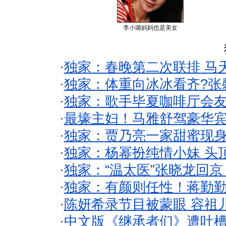
李小璐妈妈也是美女
·
独家：春晚第二次联排 马
·
独家：体重向冰冰看齐?张
·
独家：歌手毕夏咖啡厅会友
·
最壕主妇！马雅舒驾豪华
·
独家：贾乃亮一家甜蜜现身
·
独家：杨幂扮纯情小妹 头
·
独家：“温太医”张晓龙回京
·
独家：有颜则任性！蒋勤
·
陈妍希录节目被蒙眼 容祖
·
中文版《继承者们》遭吐槽