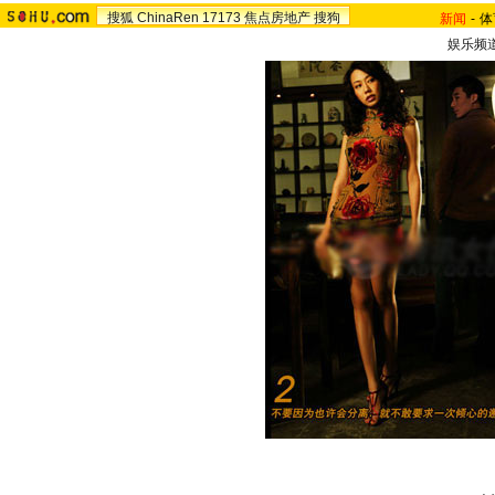
搜狐
ChinaRen
17173
焦点房地产
搜狗
新闻
-
体
娱乐频