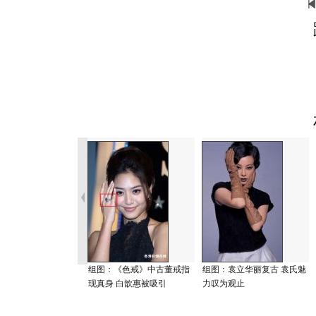
组图：《色戒》中古董戒指
组图：袁立华丽复古 袁氏魅
现真身 白歆惠被吸引
力叹为观止