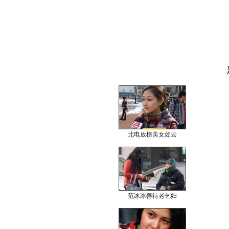
北电放榜美女如云
范冰冰善待老乞妇