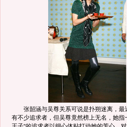
张韶涵与吴尊关系可说是扑朔迷离，最
有不少追求者，但吴尊竟然榜上无名，她指
王子”的追求者以细心体贴打动她的芳心，