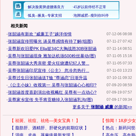
相关新闻
·
张韶涵有新欢 "威廉王子"越洋传情
07-12-06 08:08
·
张韶涵宣传照曝光 谈吴尊感情有待了解(组图)
07-11-27 07:42
·
吴尊新欢旧爱PK Ella挺34C大胸战胜30B张韶涵
07-11-14 08:51
·
吴尊与张韶涵现身 雅加达机场500粉丝暴动(图)
07-11-05 15:16
·
吴尊张韶涵大秀亲密 爱火狂烧遭纪纪人警...
07-11-05 07:33
·
吴尊张韶涵印尼宣传《公主》 忽冷忽热行...
07-11-03 13:23
·
吴尊过生日张韶涵送T恤 "尊涵恋"日渐升温
07-10-11 09:32
·
《公主小妹》收视第一 吴尊与张韶涵心心相印?
07-09-20 08:59
·
张韶涵首度喜剧演出收视飚红 吴尊有一点动心?
07-09-19 07:57
·
吴尊家乡宣传 失手将贡糖掉入张韶涵乳沟(图)
07-09-17 09:34
更多关于
张韶涵 威廉
的新闻>>
【
祛斑、祛痘、祛疮—美女宝典！
】
【
惊闻！18岁少女
【
脂肪肝、酒精肝、肝硬化的前期症状
】
【
热点：新药问世
【
湿疹、皮炎、荨麻疹最新发现
】
【
高血压、高血脂