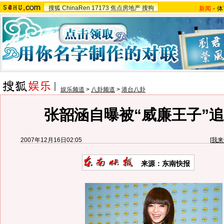
搜狐
ChinaRen
17173
焦点房地产
搜狗
新闻
-
体
娱乐频道
>
八卦频道
>
港台八卦
张韶涵自曝被“威廉王子”追
2007年12月16日02:05
[
我来
来源：东南快报