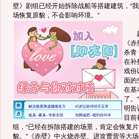
壁》剧组已经开始拆除战船等搭建建筑，“
场恢复原貌，不会影响环境。
”
剧
《赤
杀青
在补
戏份
面的
在基
了。
明告
目前
组，“已经在拆除搭建的场景，肯定会恢复
貌。”《赤壁》中火烧赤壁、进攻曹营等大