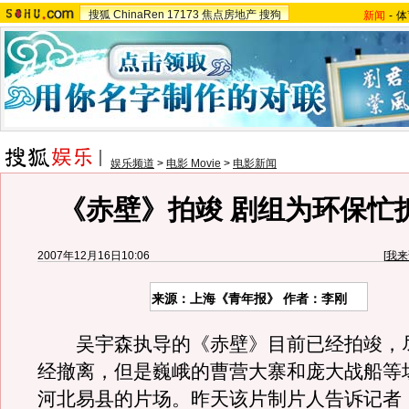
搜狐
ChinaRen
17173
焦点房地产
搜狗
新闻
-
体
娱乐频道
>
电影 Movie
>
电影新闻
《赤壁》拍竣 剧组为环保忙拆
2007年12月16日10:06
[
我来
来源：上海《青年报》 作者：李刚
吴宇森执导的《赤壁》目前已经拍竣，
经撤离，但是巍峨的曹营大寨和庞大战船等
河北易县的片场。昨天该片制片人告诉记者