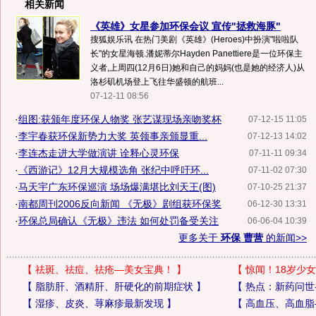
相关新闻
《英雄》女星参加环保会议 宣传"拯救海豚"
搜狐娱乐讯 在热门美剧《英雄》(Heroes)中扮演"啦啦队
长"的女星海顿.潘妮蒂尔Hayden Panettiere是一位环保主
义者,上周四(12月6日)她和自己的妈妈(也是她的经济人)从
洛杉矶机场登上飞往华盛顿的航班...
07-12-11 08:56
·
组图:获颁年度环保人物奖 张艺谋现场亲吻奖杯
07-12-15 11:05
·
李宇春获环保新势力大奖 英领事亲颁显重...
07-12-13 14:02
·
李连杰走进大学做演讲 诠释心灵环保
07-11-11 09:34
·
《西游记》12月大规模选角 张纪中呼吁环...
07-11-02 07:30
·
马天宇广东环保巡演 场场爆满堪比刘天王(图)
07-10-25 21:37
·
南都周刊2006反向新闻 《无极》剧组获环保奖
06-12-30 13:31
·
环保总局确认《无极》违法 如何处罚备受关注
06-06-04 10:39
更多关于
环保 曹营
的新闻>>
【
祛斑、祛痘、祛疮—美女宝典！
】
【
惊闻！18岁少女
【
脂肪肝、酒精肝、肝硬化的前期症状
】
【
热点：新药问世
【
湿疹、皮炎、荨麻疹最新发现
】
【
高血压、高血脂