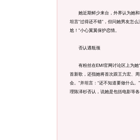
她近期鲜少来台，外界认为她和荷
坦言“过得还不错”，但问她男友怎
尬！”小心翼翼保护恋情。
否认遇瓶颈
有粉丝在EMI官网讨论区上为她“发
首新歌，还指她将首次跟王力宏、周
会。”并坦言：“还不知道要做什么。
理陈泽杉否认，说她是包括电影等各