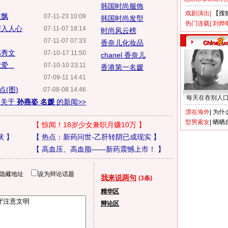
韩国时尚服饰
戏剧演出
|
【搜
在飘
07-11-23 10:09
韩国时尚发型
热门连载
|
刘烨
深入人心
07-11-07 18:14
时尚风云榜
07-11-07 07:33
香奈儿化妆品
郑秀文
07-10-17 11:50
chanel 香奈儿
...
07-10-10 23:11
香港第一名媛
07-09-11 14:41
(图)
07-08-08 14:46
每天在吞别人
多关于
孙燕姿 名媛
的新闻>>
漂在海外
|
为什
型男索女
|
晒晒
【
惊闻！18岁少女兼职月赚10万
】
状
】
【
热点：新药问世-乙肝转阴已成现实
】
【
高血压、高血脂——新药震憾上市！
】
隐藏地址
设为辩论话题
我来说两句
(3条)
精华区
辩论区