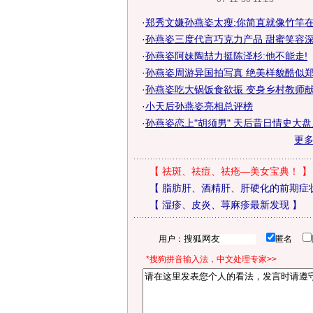
·
郑秀文嫌孙燕姿太瘦:你简直就像竹竿
·
孙燕姿三度代言巧克力产品 甜蜜笑容
·
孙燕姿阿妹陶喆力挺陈泽杉:他不能走!
·
孙燕姿周游异国拍写真 绝美样貌酷似
·
孙燕姿吃大锅饭食欲振 变身乡村教师献爱
·
小天后孙燕姿亮相总评榜
·
孙燕姿恋上"胡须男" 天后昔日情史大盘点
更
【
祛斑、祛痘、祛疮—美女宝典！
】
【
脂肪肝、酒精肝、肝硬化的前期症
【
湿疹、皮炎、荨麻疹最新发现
】
用户：
匿名
*搜狗拼音输入法，中文处理专家>>