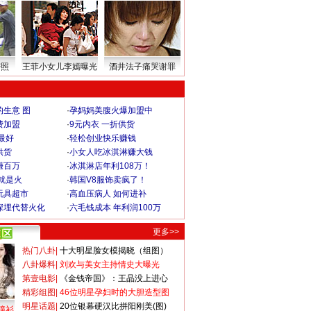
密照
王菲小女儿李嫣曝光
酒井法子痛哭谢罪
生意 图
·
孕妈妈美腹火爆加盟中
费加盟
·
9元内衣 一折供货
最好
·
轻松创业快乐赚钱
供货
·
小女人吃冰淇淋赚大钱
赚百万
·
冰淇淋店年利108万！
就是火
·
韩国V8服饰卖疯了！
玩具超市
·
高血压病人 如何进补
深埋代替火化
·
六毛钱成本 年利润100万
更多>>
热门八卦
|
十大明星脸女模揭晓（组图）
八卦爆料
|
刘欢与美女主持情史大曝光
第壹电影
|
《金钱帝国》：王晶没上进心
精彩组图
|
46位明星孕妇时的大胆造型图
明星话题
|
20位银幕硬汉比拼阳刚美(图)
撞衫