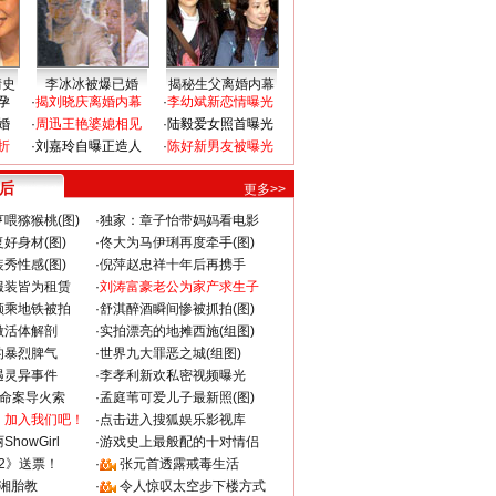
情史
李冰冰被爆已婚
揭秘生父离婚内幕
孕
·
揭刘晓庆离婚内幕
·
李幼斌新恋情曝光
婚
·
周迅王艳婆媳相见
·
陆毅爱女照首曝光
折
·
刘嘉玲自曝正造人
·
陈好新男友被曝光
 后
更多>>
喂猕猴桃(图)
·
独家：章子怡带妈妈看电影
好身材(图)
·
佟大为马伊琍再度牵手(图)
秀性感(图)
·
倪萍赵忠祥十年后再携手
服装皆为租赁
·
刘涛富豪老公为家产求生子
颜乘地铁被拍
·
舒淇醉酒瞬间惨被抓拍(图)
做活体解剖
·
实拍漂亮的地摊西施(组图)
的暴烈脾气
·
世界九大罪恶之城(组图)
遇灵异事件
·
李孝利新欢私密视频曝光
成命案导火索
·
孟庭苇可爱儿子最新照(图)
：加入我们吧！
·
点击进入搜狐娱乐影视库
howGirl
·
游戏史上最般配的十对情侣
2》送票！
·
张元首透露戒毒生活
湘胎教
·
令人惊叹太空步下楼方式