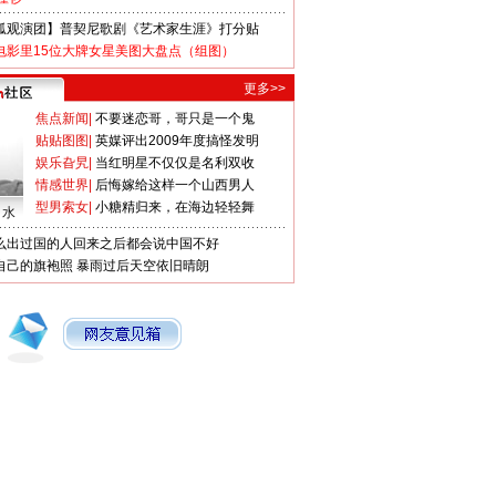
狐观演团】普契尼歌剧《艺术家生涯》打分贴
电影里15位大牌女星美图大盘点（组图）
更多>>
焦点新闻
|
不要迷恋哥，哥只是一个鬼
贴贴图图
|
英媒评出2009年度搞怪发明
娱乐旮旯
|
当红明星不仅仅是名利双收
情感世界
|
后悔嫁给这样一个山西男人
型男索女
|
小糖精归来，在海边轻轻舞
口水
么出过国的人回来之后都会说中国不好
自己的旗袍照
暴雨过后天空依旧晴朗