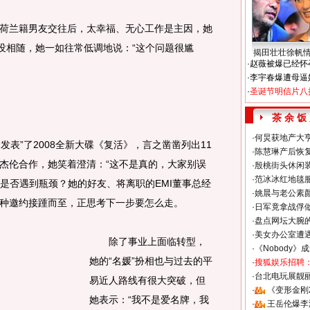
兰籍男友交往后，太幸福、无心工作是主因，她
么没相随，她一如往常低调地说：“这个问题很尴
揭田壮壮徐帆
·
赵薇被爆已经怀
·
李宇春爆遭母逼
·
圣诞节明信片八
茶 余 饭
·
何炅获地产大亨
表”了2008全新大碟《复活》，言之凿凿列出11
·
陈慧琳产后恢复
杰伦合作，她笑着澄清：“这不是真的，大家别误
·
殷桃街头休闲装
·
范冰冰红地毯
”是否遇到瓶颈？她的好友、将离职的EMI董事总经
·
姚晨与老公素
种邀约接踵而至，正思考下一步要怎么走。
·
日军竟拿战俘
·
盘点网坛大腕
·
美女办公室遭
除了事业上面临转型，
·
《Nobody》
她的“名媛”扮相也与过去的平
·
搜狐娱乐招聘
·
台北电玩展靓丽S
易近人路线有很大突破，但
·
《变形金刚
她表示：“我不是爱名牌，我
·
王岳伦爆李