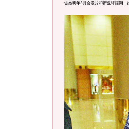
告她明年3月会发片和萧亚轩撞期，