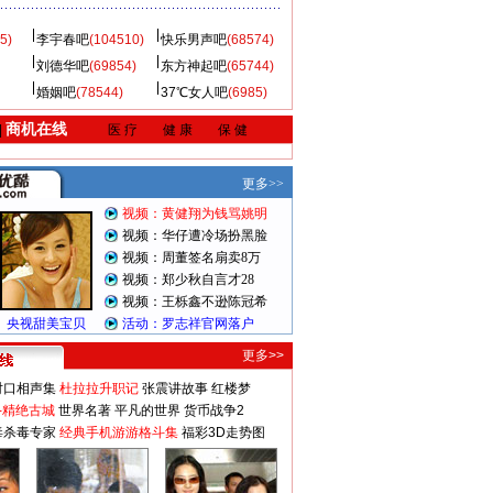
5)
李宇春吧
(104510)
快乐男声吧
(68574)
刘德华吧
(69854)
东方神起吧
(65744)
婚姻吧
(78544)
37℃女人吧
(6985)
商机在线
|
医 疗
健 康
保 健
更多>>
对口相声集
杜拉拉升职记
张震讲故事
红楼梦
-精绝古城
世界名著
平凡的世界
货币战争2
毒杀毒专家
经典手机游游格斗集
福彩3D走势图