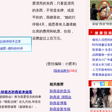
爱漂亮的东西；只要是漂亮
的东西，不管是名牌、或是
平价的，我都喜欢。”她此行
停留4天，据悉香奈儿邀请她
新版“西游”绝
出席的费用和机票、住宿，
健 康 指 南
花费超过上百万元。
·
做别人没想到的
·
时尚情趣店免
·
投资最小 生意
·
品牌服饰一折
·
投资办小厂年
(责任编辑：小肥羊)
·
开清大学习吧 
·
２万开新奇特
[
我来说两句
(3条)
]
·
尊重遇难遗体
相关推荐
孙燕姿的音乐
》:林俊杰孙燕姿来做客
0,《超级歌会》将为喜爱音乐的你奉
孙燕姿 演唱会
-"精彩点映". 在九月份,华语乐
孙燕姿博客
姿都曾做客《超级歌会》...
孙燕姿新专辑
范冰冰李冰冰大