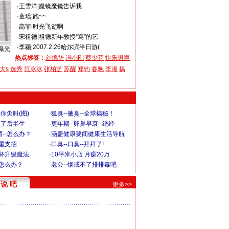
·
王雪洋
|
魔镜魔镜告诉我
·
童瑶
|
跑~~
·
高菲
|
时光飞逝啊
·
宋祖德
|
祖德新年教授“骂”的艺
·
李颖
|
2007.2.26哈尔滨半日游(
曝光
热点标签：
刘德华
冯小刚
蔡少芬
快乐男声
大s
选秀
范冰冰
张柏芝
苏醒
郑钧
春晚
李湘
搞
你尖叫(图)
·
狐臭--腋臭--全球揭秘！
毁了后半生
·
更年期--卵巢早衰--绝经
--怎么办？
·
涵盖健康要闻健康生活导航
明星支招
·
口臭--口臭--拜拜了!
罩杯升级魔法
·
10平米小店 月赚20万
-怎么办？
·
老公--烟戒不了排排毒吧
说 吧
更多>>