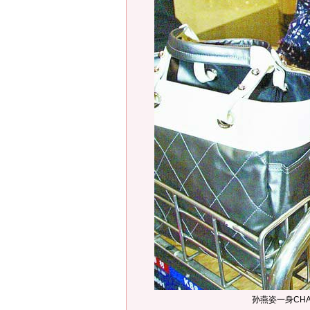
孙燕姿一身CH