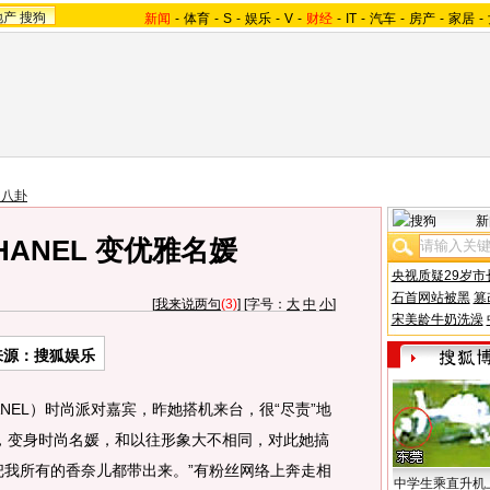
地产
搜狗
新闻
-
体育
-
S
-
娱乐
-
V
-
财经
-
IT
-
汽车
-
房产
-
家居
-
台八卦
新
ANEL 变优雅名媛
央视质疑29岁市
石首网站被黑
篡
[
我来说两句
(3)
] [字号：
大
中
小
]
宋美龄牛奶洗澡
来源：搜狐娱乐
EL）时尚派对嘉宾，昨她搭机来台，很“尽责”地
，变身时尚名媛，和以往形象大不相同，对此她搞
把我所有的香奈儿都带出来。”有粉丝网络上奔走相
中学生乘直升机