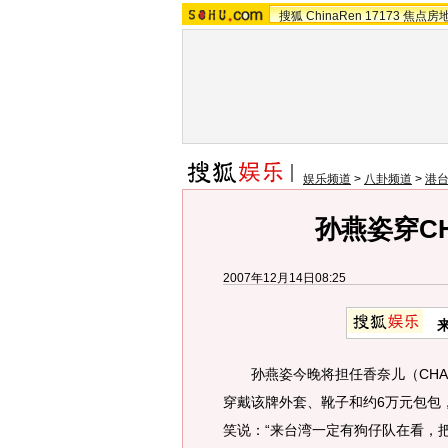
搜狐
ChinaRen
17173
焦点房
娱乐频道
>
八卦频道
>
港
孙燕姿穿CH
2007年12月14日08:25
孙燕姿今晚将担任香奈儿（CHAN
穿戴该牌外套、靴子和约6万元包包
笑说：“来台湾一定有狗仔队在看，