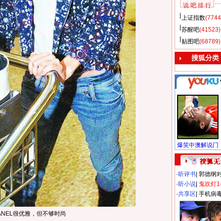
说 吧 排 行
上证指数
(7744
苏醒吧
(41523)
贴图吧
(68789)
搜狐分类
·
听评书
|
郭德纲
·
听小说
|
鬼吹灯1
·
共享区
|
手机病
ANEL很优雅，但不够时尚