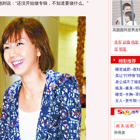
她则说：“还没开始做专辑，不知道要做什么。”
高圆圆同居男友
朱军
赵薇
电影
笑
明星
精彩推荐
·
睡觉减肥--瘦到
·
莫让“打呼噜”
·
老公戒不了烟酒
·
狐臭--腋臭--
·
睡觉--丰胸--
·
女人--更年期-
相 关 说 吧
孙燕姿