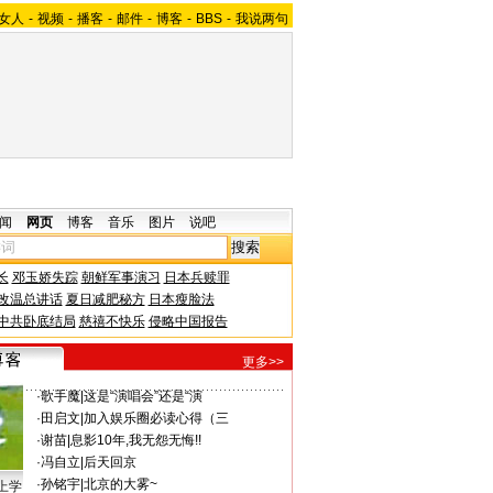
女人
-
视频
-
播客
-
邮件
-
博客
-
BBS
-
我说两句
闻
网页
博客
音乐
图片
说吧
长
邓玉娇失踪
朝鲜军事演习
日本兵赎罪
改温总讲话
夏日减肥秘方
日本瘦脸法
中共卧底结局
慈禧不快乐
侵略中国报告
更多>>
·
歌手魔
|
这是“演唱会”还是“演
·
田启文
|
加入娱乐圈必读心得（三
·
谢苗
|
息影10年,我无怨无悔!!
·
冯自立
|
后天回京
·
孙铭宇
|
北京的大雾~
上学