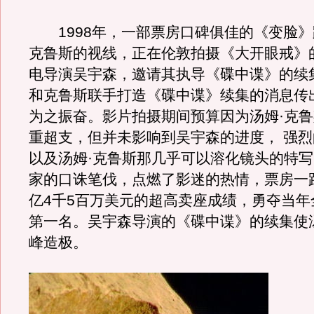
1998年，一部票房口碑俱佳的《变脸》
克鲁斯的视线，正在伦敦拍摄《大开眼戒》
电导演吴宇森，邀请其执导《碟中谍》的续
和克鲁斯联手打造《碟中谍》续集的消息传
为之振奋。影片拍摄期间预算因为汤姆·克
重超支，但并未影响到吴宇森的进度， 强
以及汤姆·克鲁斯那几乎可以溶化镜头的特
家的口诛笔伐，点燃了影迷的热情，票房一
亿4千5百万美元的超高卖座成绩，勇夺当年
第一名。吴宇森导演的《碟中谍》的续集使
峰造极。