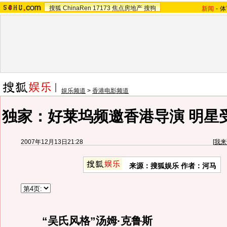
搜狐
ChinaRen
17173
焦点房地产
搜狗
新闻
-
体
娱乐频道
>
香港电影频道
独家：好莱坞频邀香港导演 明星
2007年12月13日21:28
[
我来
来源：搜狐娱乐 作者：河马
“吴氏风格”汤姆·克鲁斯