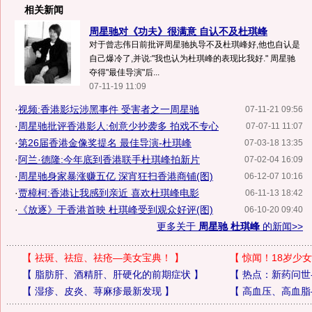
相关新闻
周星驰对《功夫》很满意 自认不及杜琪峰
对于曾志伟日前批评周星驰执导不及杜琪峰好,他也自认是
自己爆冷了,并说:"我也认为杜琪峰的表现比我好." 周星驰
夺得"最佳导演"后...
07-11-19 11:09
·
视频:香港影坛涉黑事件 受害者之一周星驰
07-11-21 09:56
·
周星驰批评香港影人:创意少抄袭多 拍戏不专心
07-07-11 11:07
·
第26届香港金像奖提名 最佳导演-杜琪峰
07-03-18 13:35
·
阿兰·德隆:今年底到香港联手杜琪峰拍新片
07-02-04 16:09
·
周星驰身家暴涨赚五亿 深宵狂扫香港商铺(图)
06-12-07 10:16
·
贾樟柯:香港让我感到亲近 喜欢杜琪峰电影
06-11-13 18:42
·
《放逐》于香港首映 杜琪峰受到观众好评(图)
06-10-20 09:40
更多关于
周星驰 杜琪峰
的新闻>>
【
祛斑、祛痘、祛疮—美女宝典！
】
【
惊闻！18岁少女
【
脂肪肝、酒精肝、肝硬化的前期症状
】
【
热点：新药问世
【
湿疹、皮炎、荨麻疹最新发现
】
【
高血压、高血脂