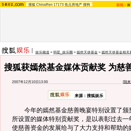
搜狐
ChinaRen
17173
焦点房地产
搜狗
新闻
-
体
娱乐频道
>
明星_娱乐圈
>
嫣然天使基金
>
嫣然天使基金相关
搜狐获嫣然基金媒体贡献奖 为慈
2007年12月10日13:00
[
我来
来源：搜狐娱乐
今年的嫣然基金慈善晚宴特别设置了颁
所设置的媒体特别贡献奖，是以表彰过去一
使慈善资金的发展给与了大力支持和帮助的