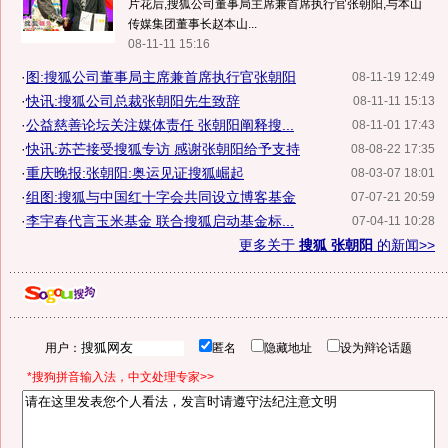
片花后,搜狐公司董事局主席兼首席执行官张朝阳,与本山
传媒集团董事长赵本山...
08-11-11 15:16
·
图:搜狐公司董事局主席兼首席执行官张朝阳
08-11-19 12:49
·
快讯:搜狐公司总裁张朝阳先生致辞
08-11-11 15:13
·
公益慈善论坛关注媒体责任 张朝阳阐释搜...
08-11-01 17:43
·
快讯:苏芒接受搜狐专访 感谢张朝阳给予支持
08-08-22 17:35
·
重庆晚报:张朝阳:奥运见证搜狐崛起
08-03-07 18:01
·
组图:搜狐与中国红十字会共同设立博客基金
07-07-21 20:59
·
李宇春代言玉米基金 联合搜狐启动基金标...
07-04-11 10:28
更多关于
搜狐 张朝阳
的新闻>>
用户：
匿名
隐藏地址
设为辩论话题
*搜狗拼音输入法，中文处理专家>>