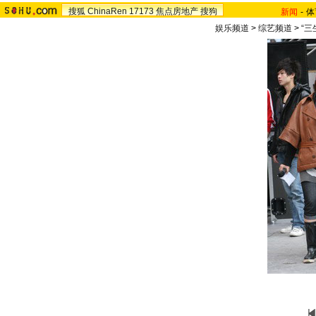
搜狐
ChinaRen
17173
焦点房地产
搜狗
新闻
-
体
娱乐频道
>
综艺频道
>
“