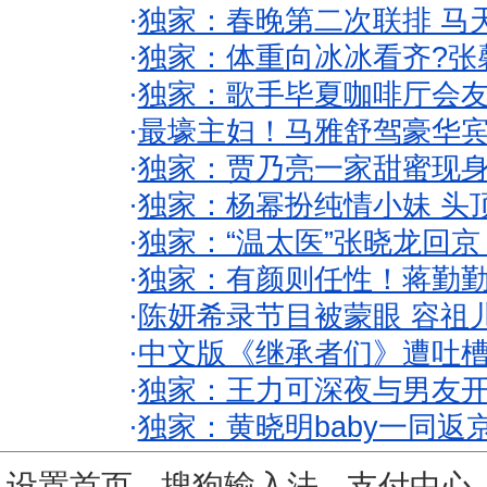
·
独家：春晚第二次联排 马
·
独家：体重向冰冰看齐?张
·
独家：歌手毕夏咖啡厅会友
·
最壕主妇！马雅舒驾豪华
·
独家：贾乃亮一家甜蜜现身
·
独家：杨幂扮纯情小妹 头
·
独家：“温太医”张晓龙回京
·
独家：有颜则任性！蒋勤
·
陈妍希录节目被蒙眼 容祖
·
中文版《继承者们》遭吐槽
·
独家：王力可深夜与男友开
·
独家：黄晓明baby一同返
设置首页
-
搜狗输入法
-
支付中心