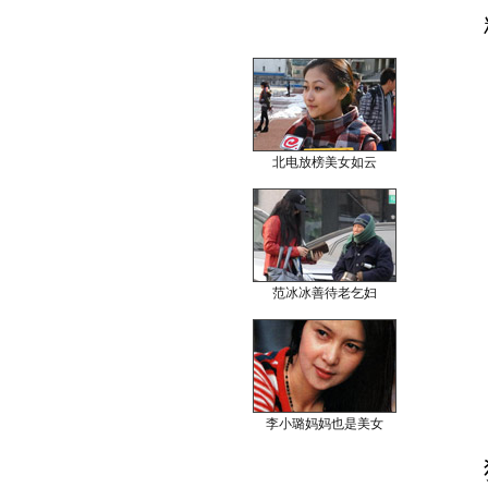
北电放榜美女如云
范冰冰善待老乞妇
李小璐妈妈也是美女