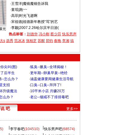
·
王雪洋
|
魔镜魔镜告诉我
·
童瑶
|
跑~~
·
高菲
|
时光飞逝啊
·
宋祖德
|
祖德新年教授“骂”的艺
·
李颖
|
2007.2.26哈尔滨半日游(
曝光
热点标签：
刘德华
冯小刚
蔡少芬
快乐男声
大s
选秀
范冰冰
张柏芝
苏醒
郑钧
春晚
李湘
搞
你尖叫(图)
·
狐臭--腋臭--全球揭秘！
毁了后半生
·
更年期--卵巢早衰--绝经
--怎么办？
·
涵盖健康要闻健康生活导航
明星支招
·
口臭--口臭--拜拜了!
罩杯升级魔法
·
10平米小店 月赚20万
-怎么办？
·
老公--烟戒不了排排毒吧
说 吧
更多>>
5)
李宇春吧
(104510)
快乐男声吧
(68574)