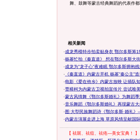
舞、鼓舞等蒙古经典舞蹈的代表作都
相关新闻
·
成龙秀模特步拍卖贴身衣 鄂尔多斯筹15
·
杨幂忙拍《秦直道》 想在鄂尔多斯大街
·
成龙为"龙子心"夜难眠 鄂尔多斯拥抱
·
《秦直道》内蒙古开机 杨幂"秦公主"
·
电影《爱在他乡》内蒙古放映 让插队
·
贾樟柯为内蒙古卫视拍宣传片 尝试唯美另
·
蒙古风情舞《鄂尔多斯婚礼》为舞蹈季
·
音乐舞蹈《鄂尔多斯婚礼》再现蒙古大
·
图:大型民族舞蹈诗《鄂尔多斯·婚礼》
·
内蒙古演展走进上海 草原风情呈献国
【
祛斑、祛痘、祛疮—美女宝典！
】