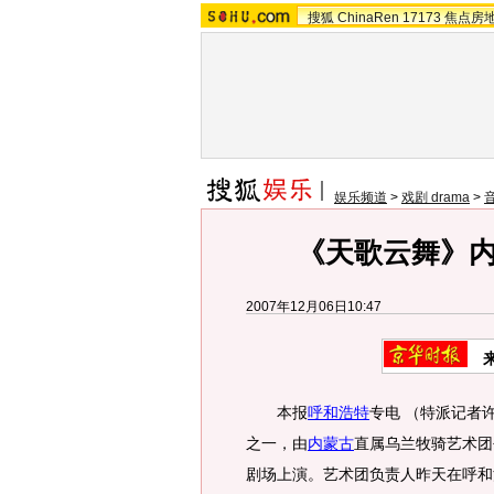
搜狐
ChinaRen
17173
焦点房
娱乐频道
>
戏剧 drama
>
《天歌云舞》
2007年12月06日10:47
本报
呼和浩特
专电 （特派记者
之一，由
内蒙古
直属乌兰牧骑艺术团创
剧场上演。艺术团负责人昨天在呼和