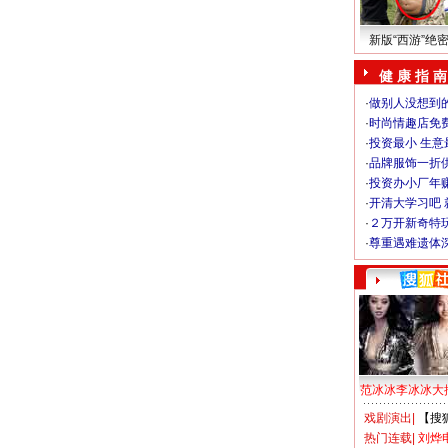
新版“西游”绝
健 康 指 南
·
做别人没想到的
·
时尚情趣店免
·
投资最小 生意
·
品牌服饰一折
·
投资办小厂年
·
开清大学习吧 
·
２万开新奇特
·
尊重遇难遗体
范冰冰李冰冰大
戏剧演出
|
【搜
热门连载
|
刘烨