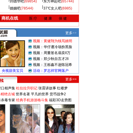
刘德华吧
(69854)
东方神起吧
(65744)
婚姻吧
(78544)
37℃女人吧
(6985)
商机在线
|
医 疗
健 康
保 健
更多>>
对口相声集
杜拉拉升职记
张震讲故事
红楼梦
-精绝古城
世界名著
平凡的世界
货币战争2
毒杀毒专家
经典手机游游格斗集
福彩3D走势图