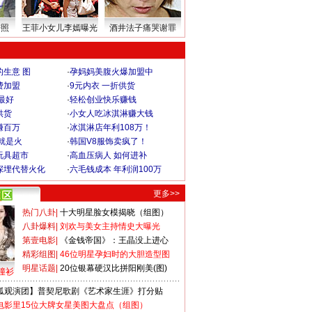
密照
王菲小女儿李嫣曝光
酒井法子痛哭谢罪
生意 图
·
孕妈妈美腹火爆加盟中
费加盟
·
9元内衣 一折供货
最好
·
轻松创业快乐赚钱
供货
·
小女人吃冰淇淋赚大钱
赚百万
·
冰淇淋店年利108万！
就是火
·
韩国V8服饰卖疯了！
玩具超市
·
高血压病人 如何进补
深埋代替火化
·
六毛钱成本 年利润100万
更多>>
热门八卦
|
十大明星脸女模揭晓（组图）
八卦爆料
|
刘欢与美女主持情史大曝光
第壹电影
|
《金钱帝国》：王晶没上进心
精彩组图
|
46位明星孕妇时的大胆造型图
明星话题
|
20位银幕硬汉比拼阳刚美(图)
撞衫
狐观演团】普契尼歌剧《艺术家生涯》打分贴
电影里15位大牌女星美图大盘点（组图）