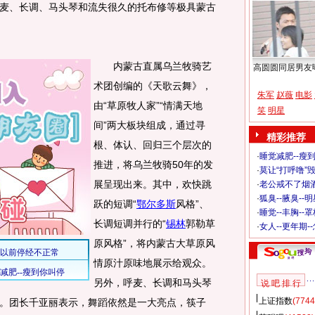
麦、长调、马头琴和流失很久的托布修等极具蒙古
内蒙古直属乌兰牧骑艺
高圆圆同居男友
术团创编的《天歌云舞》，
朱军
赵薇
电影
由“草原牧人家”“情满天地
笑
明星
间”两大板块组成，通过寻
精彩推荐
根、体认、回归三个层次的
·
睡觉减肥--瘦到
推进，将乌兰牧骑50年的发
·
莫让“打呼噜”
展呈现出来。其中，欢快跳
·
老公戒不了烟酒
·
狐臭--腋臭--
跃的短调“
鄂尔多斯
风格”、
·
睡觉--丰胸--
长调短调并行的“
锡林
郭勒草
·
女人--更年期-
原风格”，将内蒙古大草原风
情原汁原味地展示给观众。
另外，呼麦、长调和马头琴
说 吧 排 行
上证指数
(7744
。团长千亚丽表示，舞蹈依然是一大亮点，筷子