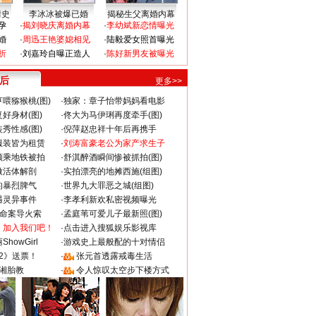
情史
李冰冰被爆已婚
揭秘生父离婚内幕
孕
·
揭刘晓庆离婚内幕
·
李幼斌新恋情曝光
婚
·
周迅王艳婆媳相见
·
陆毅爱女照首曝光
折
·
刘嘉玲自曝正造人
·
陈好新男友被曝光
 后
更多>>
喂猕猴桃(图)
·
独家：章子怡带妈妈看电影
好身材(图)
·
佟大为马伊琍再度牵手(图)
秀性感(图)
·
倪萍赵忠祥十年后再携手
服装皆为租赁
·
刘涛富豪老公为家产求生子
颜乘地铁被拍
·
舒淇醉酒瞬间惨被抓拍(图)
做活体解剖
·
实拍漂亮的地摊西施(组图)
的暴烈脾气
·
世界九大罪恶之城(组图)
遇灵异事件
·
李孝利新欢私密视频曝光
成命案导火索
·
孟庭苇可爱儿子最新照(图)
：加入我们吧！
·
点击进入搜狐娱乐影视库
howGirl
·
游戏史上最般配的十对情侣
2》送票！
·
张元首透露戒毒生活
湘胎教
·
令人惊叹太空步下楼方式