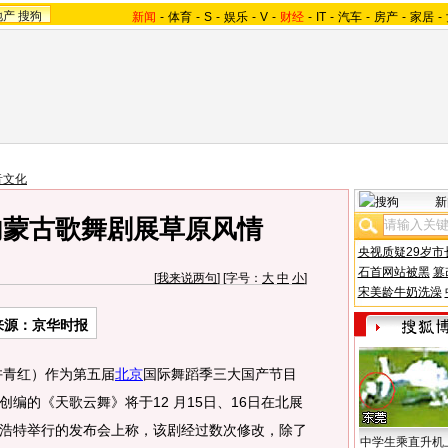
地产
搜狗
新闻
-
体育
-
S
-
娱乐
-
V
-
财经
-
IT
-
汽车
-
房产
-
家居
-
音文化
新
内蒙古歌舞剧展草原风情
央视质疑29岁市
石首网站被黑
篡
[
我来说两句
] [字号：
大
中
小
]
宋美龄牛奶洗澡
来源：京华时报
许青红）作为第五届
北京
国际舞蹈季三大国产节目
编的《天歌云舞》将于12 月15日、16日在北展
浩特举行的发布会上称，该剧经过数次修改，除了
中学生乘直升机