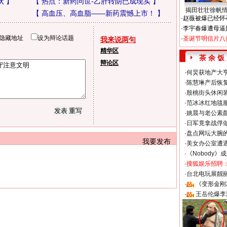
状
】
【
热点：新药问世-乙肝转阴已成现实
】
揭田壮壮徐帆
【
高血压、高血脂——新药震憾上市！
】
·
赵薇被爆已经怀
·
李宇春爆遭母逼
隐藏地址
设为辩论话题
·
圣诞节明信片八
我来说两句
精华区
茶 余 饭
辩论区
·
何炅获地产大亨
·
陈慧琳产后恢复
·
殷桃街头休闲装
·
范冰冰红地毯
·
姚晨与老公素
·
日军竟拿战俘
·
盘点网坛大腕
我要发布
·
美女办公室遭
·
《Nobody》
·
搜狐娱乐招聘
·
台北电玩展靓丽S
·
《变形金刚
·
王岳伦爆李