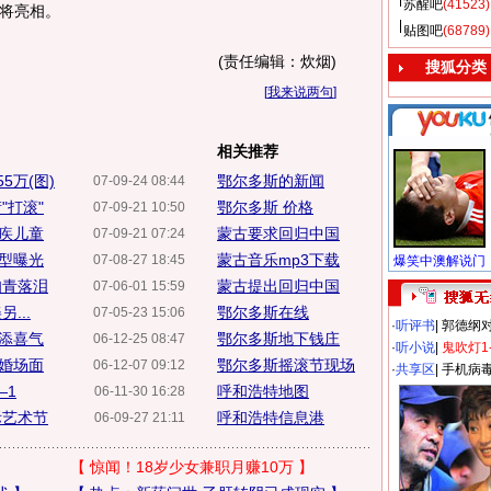
苏醒吧
(41523)
将亮相。
贴图吧
(68789)
(责任编辑：炊烟)
搜狐分类
[
我来说两句
]
相关推荐
5万(图)
鄂尔多斯的新闻
07-09-24 08:44
"打滚"
鄂尔多斯 价格
07-09-21 10:50
残疾儿童
蒙古要求回归中国
07-09-21 07:24
造型曝光
蒙古音乐mp3下载
07-08-27 18:45
知青落泪
蒙古提出回归中国
07-06-01 15:59
...
鄂尔多斯在线
07-05-23 15:06
·
听评书
|
郭德纲
添喜气
鄂尔多斯地下钱庄
06-12-25 08:47
·
听小说
|
鬼吹灯1
婚场面
鄂尔多斯摇滚节现场
06-12-07 09:12
·
共享区
|
手机病
—1
呼和浩特地图
06-11-30 16:28
际艺术节
呼和浩特信息港
06-09-27 21:11
【
惊闻！18岁少女兼职月赚10万
】