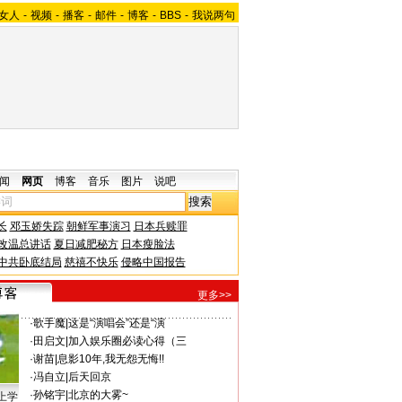
女人
-
视频
-
播客
-
邮件
-
博客
-
BBS
-
我说两句
闻
网页
博客
音乐
图片
说吧
长
邓玉娇失踪
朝鲜军事演习
日本兵赎罪
改温总讲话
夏日减肥秘方
日本瘦脸法
中共卧底结局
慈禧不快乐
侵略中国报告
更多>>
·
歌手魔
|
这是“演唱会”还是“演
·
田启文
|
加入娱乐圈必读心得（三
·
谢苗
|
息影10年,我无怨无悔!!
·
冯自立
|
后天回京
·
孙铭宇
|
北京的大雾~
上学