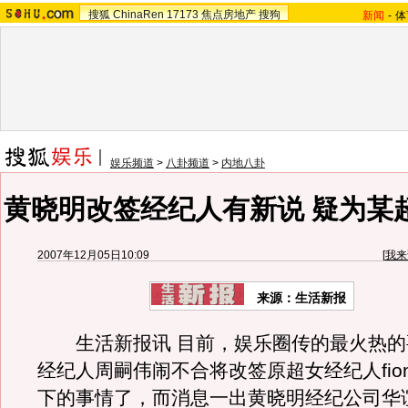
搜狐
ChinaRen
17173
焦点房地产
搜狗
新闻
-
体
娱乐频道
>
八卦频道
>
内地八卦
黄晓明改签经纪人有新说 疑为某
2007年12月05日10:09
[
我来
来源：生活新报
生活新报讯 目前，娱乐圈传的最火热的
经纪人周嗣伟闹不合将改签原超女经纪人fion
下的事情了，而消息一出黄晓明经纪公司华