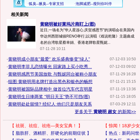
相关新闻
黄晓明被好莱坞片商盯上(图)
近日,一场名为"华人星连心,庆贺感恩节"的演唱会在美国内
华达州西部城镇RENO举行,以演唱《戏说乾隆》主题曲成
名的台湾歌星蔡幸娟、香港老牌歌星甄妮...
07-11-28 10:11
·
黄晓明成小朋友"最爱" 欢乐盛典惨变"绿人"
07-12-03 10:50
·
黄晓明李菲儿恋情曝光 回家路上买小吃秀...
07-12-03 09:02
·
黄晓明感恩节美国放歌 与甄妮同台被称小朋友
07-11-29 16:28
·
组图:黄晓明用名牌打造出黑色和银色的畅想
07-11-21 15:15
·
黄晓明被国际品牌相中 做首位汽车代言明星
07-11-19 13:36
·
黄晓明生日捧两奖 "明日天王"势不可挡(图)
07-11-15 18:05
·
黄晓明处处留情? 经纪人:他们只是朋友关系
07-03-29 12:11
更多关于
黄晓明 超女
的新闻>>
【
祛斑、祛痘、祛疮—美女宝典！
】
【
惊闻！18岁少女
【
脂肪肝、酒精肝、肝硬化的前期症状
】
【
热点：新药问世