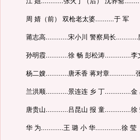
江 姐............张火丁（后） 沈养斋........
周 婧（前） 双枪老太婆..........于 军
莆志高............宋小川 警察局长..........
孙明霞............徐 畅 彭松涛.............
杨二嫂............唐禾香 蒋对章............
兰洪顺............景连连 乡 丁..............金
唐贵山............吕昆山 报 童..............徐
华 为............王 璐 小 华..............徐 莹