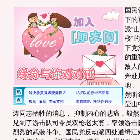
国民
下的
派“
楼”
下党
的重
敌人
奔赴
地。
然听
莹山
涛同志牺牲的消息， 抑制内心的悲痛，毅
见到了游击队司令员双枪老太婆，率领游击
烈烈的武装斗争。国民党反动派四处通缉江