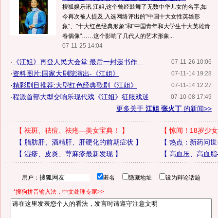
搜狐娱乐讯 江姐,这个曾经鼓舞了无数中华儿女的名字,如
今再次被人提及,入选网络评出的"中国十大女性英雄形
象"、"十大红色经典形象"和"中国青年和大学生十大英雄青
春偶像"……这个影响了几代人的艺术形象...
07-11-25 14:04
·
《江姐》再登人民大会堂 最后一封遗书作...
07-11-26 10:06
·
资料图片:国家大剧院演出-《江姐》
07-11-14 19:28
·
精彩剧目推荐:大型红色经典歌剧《江姐》
07-11-14 12:27
·
程派首部大型交响乐现代戏《江姐》征服戏迷
07-10-08 17:49
更多关于
江姐 张火丁
的新闻>>
【
祛斑、祛痘、祛疮—美女宝典！
】
【
惊闻！18岁少女
【
脂肪肝、酒精肝、肝硬化的前期症状
】
【
热点：新药问世
【
湿疹、皮炎、荨麻疹最新发现
】
【
高血压、高血脂
用户：
匿名
隐藏地址
设为辩论话题
*搜狗拼音输入法，中文处理专家>>