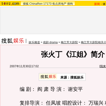
搜狐
ChinaRen
17173
焦点房地产
搜狗
新闻
-
体
娱乐频道
>
戏剧 drama
>
梅兰芳大剧院
>
梅兰芳大剧院相关
张火丁《江姐》简介
2007年11月30日17:02
[
我来
来源：搜狐娱乐
编 剧： 阎 肃 导 演： 谢安平
复排导演： 任凤坡 唱腔设计： 万瑞兴 