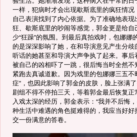
验生活。她渐渐发现，这种病人在平常的日
一样，犯病时才会出现歇斯底里的疯狂情况
自己表演找到了内心依据。为了准确地表现
狂、歇斯底里的吵闹等感觉，郭金更是给自
少“狂躁”的氛围。到最后真拍戏时，包娜娜的
的是深深影响了她，在和导演意见产生分歧
听话的她甚至和导演大声争执了起来。事后
被自己的凶相吓了一跳，很后悔当时全然不
紧跑去真诚道歉。因为戏里的包娜娜三五不
症”，也因此影响了郭金的皮肤，脸上张满
剧组不得不停拍三天，等着郭金最后恢复正
入戏太深的经历，郭金表示：“我并不后悔
种生活中难遇的角色挺难得的，我应当好好
交一份满意的答卷。