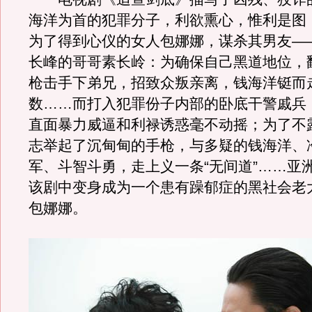
海洋为首的犯罪分子，利欲熏心，惟利是图
为了得到心仪的女人包娜娜，谋杀其男友—
长峰的哥哥素长岭：为确保自己黑道地位，
枪击手下弟兄，招致众叛亲离，钱海洋铤而
数……而打入犯罪份子内部的卧底干警戚兵
直面暴力威逼和利禄诱惑毫不动摇；为了不
志举起了沉甸甸的手枪，与多疑的钱海洋、
军、斗智斗勇，走上义一条“无间道”……亚
该剧中变身成为一个患有躁郁症的黑社会老
包娜娜。