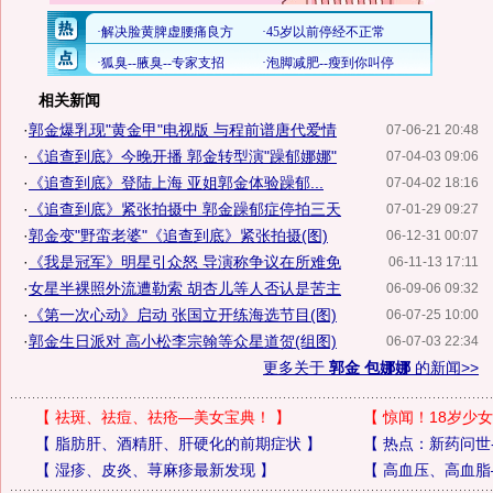
相关新闻
·
郭金爆乳现"黄金甲"电视版 与程前谱唐代爱情
07-06-21 20:48
·
《追查到底》今晚开播 郭金转型演"躁郁娜娜"
07-04-03 09:06
·
《追查到底》登陆上海 亚姐郭金体验躁郁...
07-04-02 18:16
·
《追查到底》紧张拍摄中 郭金躁郁症停拍三天
07-01-29 09:27
·
郭金变"野蛮老婆"《追查到底》紧张拍摄(图)
06-12-31 00:07
·
《我是冠军》明星引众怒 导演称争议在所难免
06-11-13 17:11
·
女星半裸照外流遭勒索 胡杏儿等人否认是苦主
06-09-06 09:32
·
《第一次心动》启动 张国立开练海选节目(图)
06-07-25 10:00
·
郭金生日派对 高小松李宗翰等众星道贺(组图)
06-07-03 22:34
更多关于
郭金 包娜娜
的新闻>>
【
祛斑、祛痘、祛疮—美女宝典！
】
【
惊闻！18岁少女
【
脂肪肝、酒精肝、肝硬化的前期症状
】
【
热点：新药问世
【
湿疹、皮炎、荨麻疹最新发现
】
【
高血压、高血脂