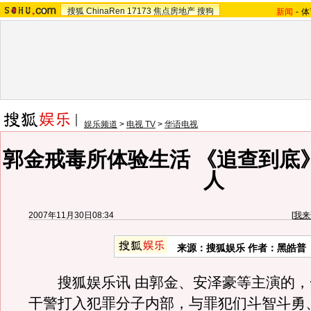
搜狐
ChinaRen
17173
焦点房地产
搜狗
新闻
-
体
娱乐频道
>
电视 TV
>
华语电视
郭金戒毒所体验生活 《追查到底
人
2007年11月30日08:34
[
我来
来源：搜狐娱乐 作者：黑皓普
搜狐娱乐讯 由郭金、安泽豪等主演的，
干警打入犯罪分子内部，与罪犯们斗智斗勇