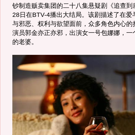
钞制造贩卖集团的二十八集悬疑剧《追查到底
28日在BTV-4播出大结局。该剧描述了在
与邪恶、权利与欲望面前，众多角色内心的
演员郭金亦正亦邪，出演女一号包娜娜，一
的老婆。