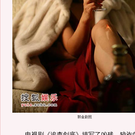
郭金剧照
电视剧《追查剑底》描写了凶残、狡诈