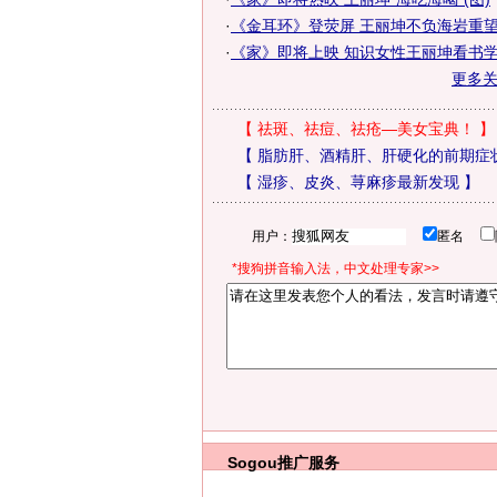
·
《金耳环》登荧屏 王丽坤不负海岩重
·
《家》即将上映 知识女性王丽坤看书
更多
【
祛斑、祛痘、祛疮—美女宝典！
】
【
脂肪肝、酒精肝、肝硬化的前期症
【
湿疹、皮炎、荨麻疹最新发现
】
用户：
匿名
*搜狗拼音输入法，中文处理专家>>
Sogou推广服务