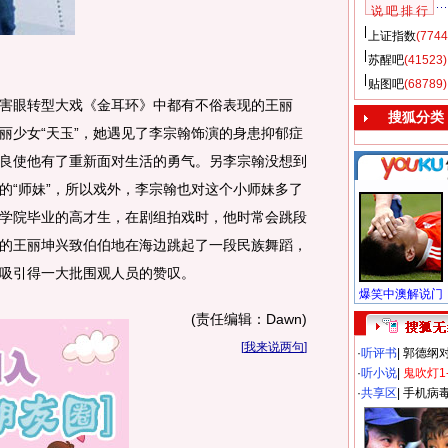
说 吧 排 行
上证指数
(7744
苏醒吧
(41523)
贴图吧
(68789)
眼转型大戏《金耳环》中都有不俗表现的王丽
搜狐分类
丽少女“天玉”，她遇见了李宗翰饰演的身患抑郁症
良使他有了重新面对生活的勇气。另李宗翰没想到
的“师妹”，所以戏外，李宗翰也对这个小师妹多了
学院毕业的高才生，在剧组拍戏时，他时常会跳段
的王丽坤兴致伯伯地在海边跳起了一段民族舞蹈，
吸引得一大批围观人员的赞叹。
(责任编辑：Dawn)
[
我来说两句
]
·
听评书
|
郭德纲
·
听小说
|
鬼吹灯1
·
共享区
|
手机病