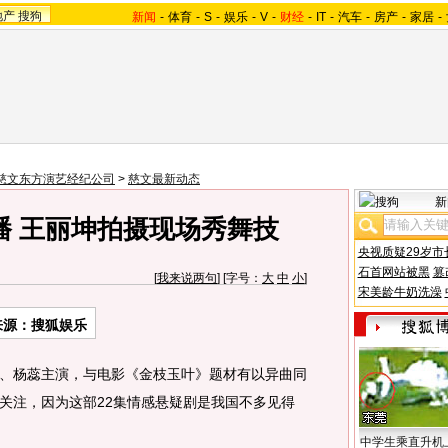
地产
搜狗
新闻
-
体育
-
S
-
娱乐
-
V
-
财经
-
IT
-
汽车
-
房产
-
家居
-
慈文东方演艺经纪公司
>
慈文最新动态
新
播 王丽坤拍摄现场秀舞技
央视质疑29岁市
石首网站被黑
篡
[
我来说两句
] [字号：
大
中
小
]
宋美龄牛奶洗澡
来源：搜狐娱乐
杨蕊主演，与电影《金枝玉叶》题材有以异曲同
关注，因为这部22集情感悬疑剧是我国不多见得
中学生乘直升机