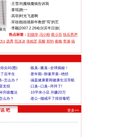
·
王雪洋
|
魔镜魔镜告诉我
·
童瑶
|
跑~~
·
高菲
|
时光飞逝啊
·
宋祖德
|
祖德新年教授“骂”的艺
·
李颖
|
2007.2.26哈尔滨半日游(
曝光
热点标签：
刘德华
冯小刚
蔡少芬
快乐男声
大s
选秀
范冰冰
张柏芝
苏醒
郑钧
春晚
李湘
搞
你尖叫(图)
·
狐臭--腋臭--全球揭秘！
毁了后半生
·
更年期--卵巢早衰--绝经
--怎么办？
·
涵盖健康要闻健康生活导航
明星支招
·
口臭--口臭--拜拜了!
罩杯升级魔法
·
10平米小店 月赚20万
-怎么办？
·
老公--烟戒不了排排毒吧
说 吧
更多>>