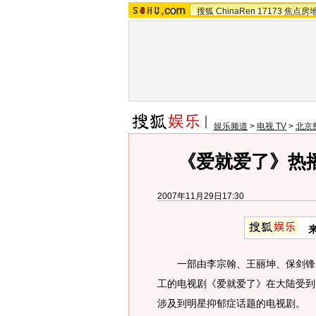
搜狐
ChinaRen
17173
焦点房
娱乐频道
>
电视 TV
>
北京
《爱就爱了》热
2007年11月29日17:30
一部由李宗翰、王丽坤、保剑锋、
工的电视剧《爱就爱了》在大陆受到
涉及到明星抑郁症话题的电视剧。