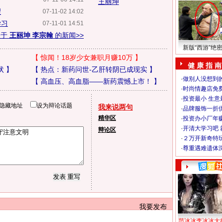
王丽坤
望
07-11-02 14:02
学习
07-11-01 14:51
关于
王丽坤 李宗翰
的新闻>>
新版“西游”绝
【
惊闻！18岁少女兼职月赚10万
】
健 康 指 南
状
】
【
热点：新药问世-乙肝转阴已成现实
】
·
做别人没想到的
【
高血压、高血脂——新药震憾上市！
】
·
时尚情趣店免
·
投资最小 生意
隐藏地址
设为辩论话题
我来说两句
·
品牌服饰一折
精华区
·
投资办小厂年
·
开清大学习吧 
辩论区
·
２万开新奇特
·
尊重遇难遗体
我要发布
范冰冰李冰冰大