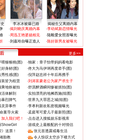
情史
李冰冰被爆已婚
揭秘生父离婚内幕
孕
·
揭刘晓庆离婚内幕
·
李幼斌新恋情曝光
婚
·
周迅王艳婆媳相见
·
陆毅爱女照首曝光
折
·
刘嘉玲自曝正造人
·
陈好新男友被曝光
 后
更多>>
喂猕猴桃(图)
·
独家：章子怡带妈妈看电影
好身材(图)
·
佟大为马伊琍再度牵手(图)
秀性感(图)
·
倪萍赵忠祥十年后再携手
服装皆为租赁
·
刘涛富豪老公为家产求生子
颜乘地铁被拍
·
舒淇醉酒瞬间惨被抓拍(图)
做活体解剖
·
实拍漂亮的地摊西施(组图)
的暴烈脾气
·
世界九大罪恶之城(组图)
遇灵异事件
·
李孝利新欢私密视频曝光
成命案导火索
·
孟庭苇可爱儿子最新照(图)
：加入我们吧！
·
点击进入搜狐娱乐影视库
howGirl
·
游戏史上最般配的十对情侣
2》送票！
·
张元首透露戒毒生活
湘胎教
·
令人惊叹太空步下楼方式