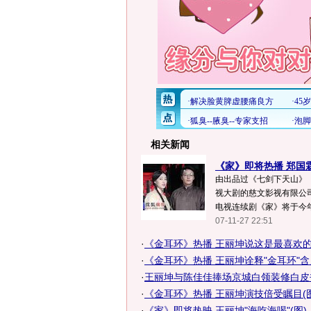
相关新闻
《家》即将热播 郑国
由出品过《七剑下天山》
视大剧的慈文影视有限公
电视连续剧《家》将于今年
07-11-27 22:51
·
《金耳环》热播 王丽坤说这是最喜欢
·
《金耳环》热播 王丽坤诠释"金耳环"含
·
王丽坤与陈佳佳捧场京城白领装修白皮
·
《金耳环》热播 王丽坤演技倍受瞩目(图
·
《家》即将热映 王丽坤"海吃海喝"(图)