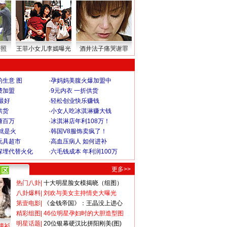
密照
王菲小女儿李嫣曝光
酒井法子痛哭谢罪
生意 图
·
孕妈妈美腹火爆加盟中
费加盟
·
9元内衣 一折供货
最好
·
轻松创业快乐赚钱
供货
·
小女人吃冰淇淋赚大钱
赚百万
·
冰淇淋店年利108万！
就是火
·
韩国V8服饰卖疯了！
玩具超市
·
高血压病人 如何进补
深埋代替火化
·
六毛钱成本 年利润100万
更多>>
热门八卦
|
十大明星脸女模揭晓（组图）
八卦爆料
|
刘欢与美女主持情史大曝光
第壹电影
|
《金钱帝国》：王晶没上进心
精彩组图
|
46位明星孕妇时的大胆造型图
明星话题
|
20位银幕硬汉比拼阳刚美(图)
撞衫