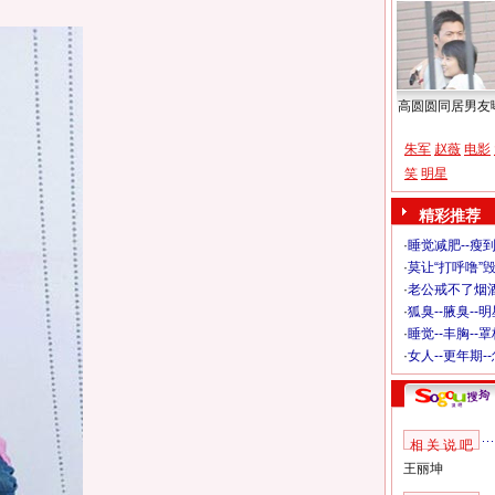
高圆圆同居男友
朱军
赵薇
电影
笑
明星
精彩推荐
·
睡觉减肥--瘦到
·
莫让“打呼噜”
·
老公戒不了烟酒
·
狐臭--腋臭--
·
睡觉--丰胸--
·
女人--更年期-
相 关 说 吧
王丽坤