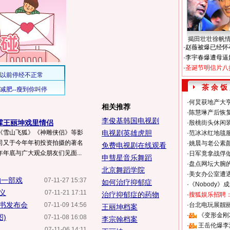
揭田壮壮徐帆
·
赵薇被爆已经怀
·
李宇春爆遭母逼
·
圣诞节明信片八
茶 余 饭
·
何炅获地产大亨
相关推荐
·
陈慧琳产后恢复
李俊基韩国电视剧
霖王丽坤戏里情侣
·
殷桃街头休闲装
《雪山飞狐》《神雕侠侣》等影
电视剧英雄虎胆
·
范冰冰红地毯
司又于今年年初投资拍摄的著名
·
姚晨与老公素
免费电视剧在线观看
年底与广大观众朋友们见面...
·
日军竟拿战俘
申彗星音乐舞蹈
·
盘点网坛大腕
北京舞蹈学院
·
美女办公室遭
的一部戏
07-11-27 15:37
如何治疗抑郁症
·
《Nobody》
义
07-11-21 17:11
治疗抑郁症的药物
·
搜狐娱乐招聘
书发布会
07-11-09 14:56
·
台北电玩展靓丽S
王丽坤档案
·
《变形金刚
)
07-11-08 16:08
李宗翰档案
·
王岳伦爆李
07-11-06 14:11