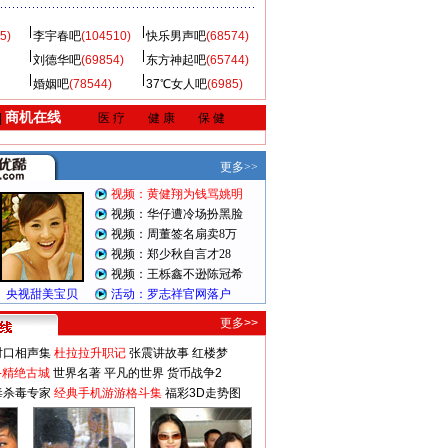
5)
李宇春吧
(104510)
快乐男声吧
(68574)
刘德华吧
(69854)
东方神起吧
(65744)
婚姻吧
(78544)
37℃女人吧
(6985)
商机在线
|
医 疗
健 康
保 健
更多>>
对口相声集
杜拉拉升职记
张震讲故事
红楼梦
-精绝古城
世界名著
平凡的世界
货币战争2
毒杀毒专家
经典手机游游格斗集
福彩3D走势图