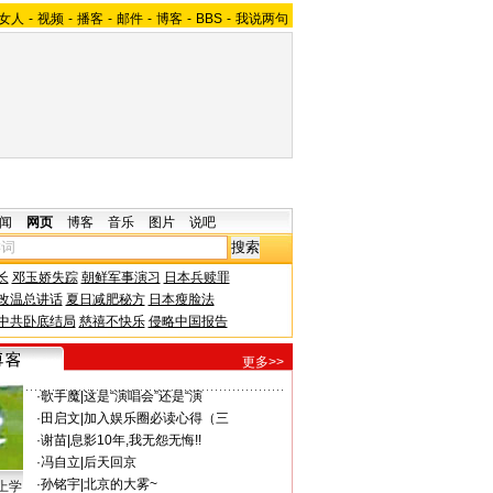
女人
-
视频
-
播客
-
邮件
-
博客
-
BBS
-
我说两句
闻
网页
博客
音乐
图片
说吧
长
邓玉娇失踪
朝鲜军事演习
日本兵赎罪
改温总讲话
夏日减肥秘方
日本瘦脸法
中共卧底结局
慈禧不快乐
侵略中国报告
更多>>
·
歌手魔
|
这是“演唱会”还是“演
·
田启文
|
加入娱乐圈必读心得（三
·
谢苗
|
息影10年,我无怨无悔!!
·
冯自立
|
后天回京
·
孙铭宇
|
北京的大雾~
上学