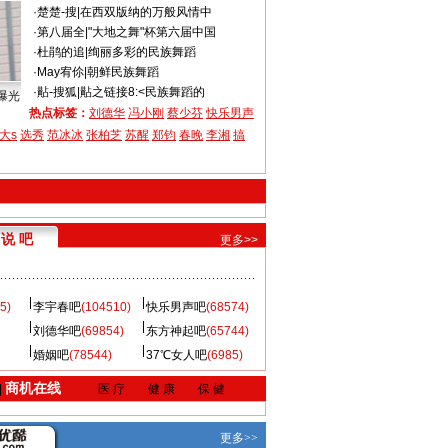
·
楚楚-搜
|
在西双版纳的万般风情中
·
第八届全
|
"大地之舞"杯第六届中国
·
杜鹃的追
|
绚丽多彩的民族舞蹈
·
May宥伱
|
朝鲜民族舞蹈
·
黇-搜狐
|
黇之链接8:<民族舞蹈的
曝光
热点标签：
刘德华
冯小刚
蔡少芬
快乐男声
大s
选秀
范冰冰
张柏芝
苏醒
郑钧
春晚
李湘
搞
说 吧
更多>>
5)
李宇春吧
(104510)
快乐男声吧
(68574)
刘德华吧
(69854)
东方神起吧
(65744)
婚姻吧
(78544)
37℃女人吧
(6985)
商机在线
|
医 疗
健 康
保 健