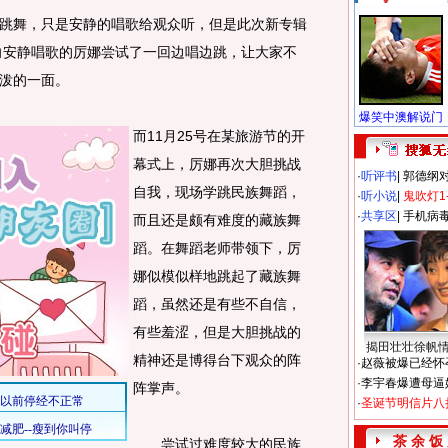
舞，只是安静的唱歌给观众听，但是此次新专辑
一向安静唱歌的厉娜尝试了一回边唱边跳，让大家不
泼的一面。
而11月25号在某旅游节的开
幕式上，厉娜再次大胆挑战
·
听评书
|
郭德纲
自我，现场学跳民族舞蹈，
·
听小说
|
鬼吹灯1
·
共享区
|
手机病
而且还是颇有难度的藏族舞
蹈。在舞蹈老师带领下，厉
娜似模似样地跳起了藏族舞
蹈，虽然还是有些不自信，
有些羞涩，但是大胆挑战的
揭田壮壮徐帆
精神还是博得台下观众的阵
·
赵薇被爆已经怀
·
李宇春爆遭母逼
阵掌声。
·
圣诞节明信片八
茶 余 饭
尝试过难度较大的民族