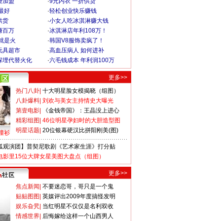
费加盟
·
9元内衣 一折供货
最好
·
轻松创业快乐赚钱
供货
·
小女人吃冰淇淋赚大钱
赚百万
·
冰淇淋店年利108万！
就是火
·
韩国V8服饰卖疯了！
玩具超市
·
高血压病人 如何进补
深埋代替火化
·
六毛钱成本 年利润100万
更多>>
热门八卦
|
十大明星脸女模揭晓（组图）
八卦爆料
|
刘欢与美女主持情史大曝光
第壹电影
|
《金钱帝国》：王晶没上进心
精彩组图
|
46位明星孕妇时的大胆造型图
明星话题
|
20位银幕硬汉比拼阳刚美(图)
撞衫
狐观演团】普契尼歌剧《艺术家生涯》打分贴
电影里15位大牌女星美图大盘点（组图）
更多>>
焦点新闻
|
不要迷恋哥，哥只是一个鬼
贴贴图图
|
英媒评出2009年度搞怪发明
娱乐旮旯
|
当红明星不仅仅是名利双收
情感世界
|
后悔嫁给这样一个山西男人