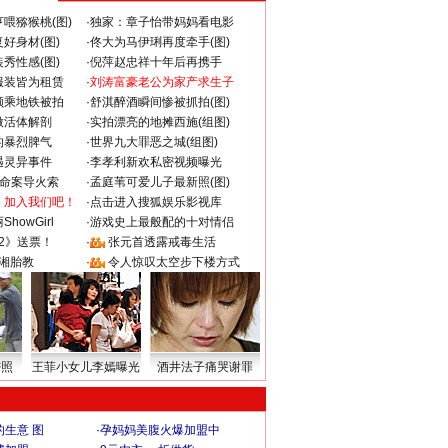
喂猕猴桃(图)
·
独家：章子怡带妈妈看电影
好身材(图)
·
佟大为马伊琍再度牵手(图)
秀性感(图)
·
倪萍赵忠祥十年后再携手
服装皆为租赁
·
刘涛富豪老公为家产求生子
颜乘地铁被拍
·
舒淇醉酒瞬间惨被抓拍(图)
做活体解剖
·
实拍漂亮的地摊西施(组图)
的暴烈脾气
·
世界九大罪恶之城(组图)
遇灵异事件
·
李孝利新欢私密视频曝光
成命案导火索
·
孟庭苇可爱儿子最新照(图)
：加入我们吧！
·
点击进入搜狐娱乐影视库
howGirl
·
游戏史上最般配的十对情侣
2》送票！
·
张元首透露戒毒生活
湘胎教
·
令人惊叹太空步下楼方式
密照
王菲小女儿李嫣曝光
酒井法子痛哭谢罪
生意 图
·
孕妈妈美腹火爆加盟中