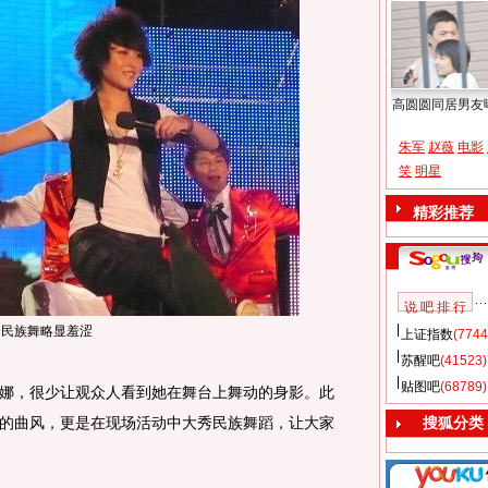
高圆圆同居男友
朱军
赵薇
电影
笑
明星
精彩推荐
说 吧 排 行
秀民族舞略显羞涩
上证指数
(7744
苏醒吧
(41523)
贴图吧
(68789)
，很少让观众人看到她在舞台上舞动的身影。此
的曲风，更是在现场活动中大秀民族舞蹈，让大家
搜狐分类