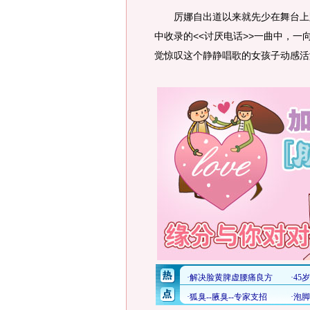
厉娜自出道以来就先少在舞台上跳
中收录的<<讨厌电话>>一曲中，
觉惊叹这个静静唱歌的女孩子动感活