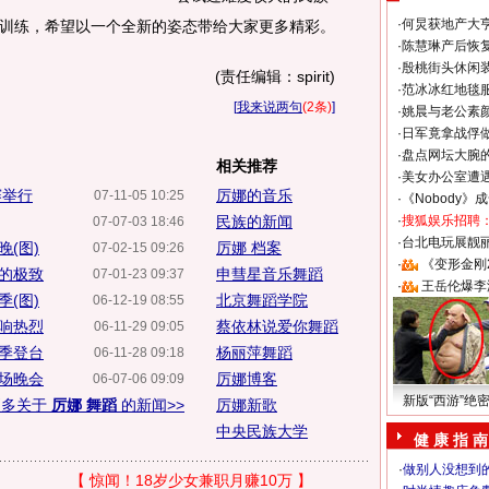
·
何炅获地产大亨
训练，希望以一个全新的姿态带给大家更多精彩。
·
陈慧琳产后恢复
·
殷桃街头休闲装
(责任编辑：spirit)
·
范冰冰红地毯
[
我来说两句
(2条)
]
·
姚晨与老公素
·
日军竟拿战俘
·
盘点网坛大腕
相关推荐
·
美女办公室遭
赛举行
厉娜的音乐
07-11-05 10:25
·
《Nobody》
民族的新闻
·
搜狐娱乐招聘
07-07-03 18:46
·
台北电玩展靓丽S
(图)
厉娜 档案
07-02-15 09:26
·
《变形金刚
的极致
申彗星音乐舞蹈
07-01-23 09:37
·
王岳伦爆李
(图)
北京舞蹈学院
06-12-19 08:55
响热烈
蔡依林说爱你舞蹈
06-11-29 09:05
季登台
杨丽萍舞蹈
06-11-28 09:18
场晚会
厉娜博客
06-07-06 09:09
新版“西游”绝
更多关于
厉娜 舞蹈
的新闻>>
厉娜新歌
中央民族大学
健 康 指 南
·
做别人没想到的
【
惊闻！18岁少女兼职月赚10万
】