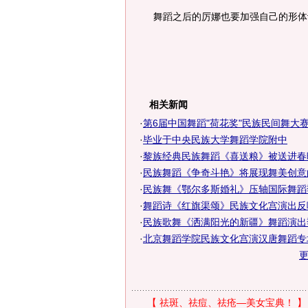
舞蹈之后的厉娜也要加强自己的形体
相关新闻
·
第6届中国舞蹈"荷花奖"民族民间舞大
·
毕业于中央民族大学舞蹈学院附中
·
黎族经典民族舞蹈《喜送粮》被送进春晚
·
民族舞蹈《争奇斗艳》将展现舞美创意
·
民族舞《鄂尔多斯婚礼》压轴国际舞蹈季
·
舞蹈诗《红旗渠颂》民族文化宫演出反
·
民族歌舞《洒满阳光的新疆》舞蹈演出
·
北京舞蹈学院民族文化宫演汉唐舞蹈专
【
祛斑、祛痘、祛疮—美女宝典！
】