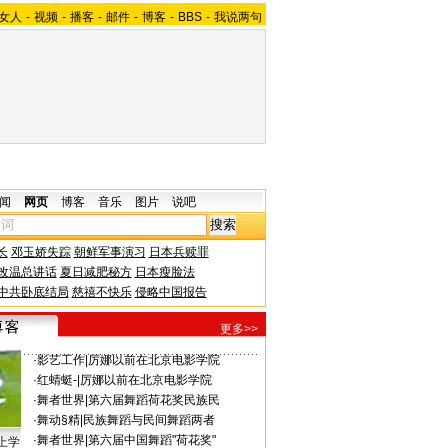
女人
-
视频
-
播客
-
邮件
-
博客
-
BBS
-
我说两句
闻
网页
博客
音乐
图片
说吧
长
邓玉娇失踪
朝鲜军事演习
日本兵赎罪
改温总讲话
夏日减肥秘方
日本瘦脸法
中共卧底结局
慈禧不快乐
侵略中国报告
更多>>
·
影艺工作
|
厉娜以前在北京电影学院
·
红蜻蜓-
|
厉娜以前在北京电影学院
·
舞者世界
|
第六届舞蹈荷花奖民族民
·
舞动§精
|
民族舞蹈与民间舞蹈两者
·
舞者世界
|
第六届中国舞蹈"荷花奖"
上学