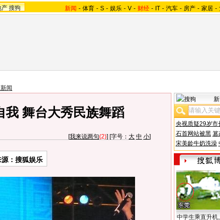
地产
搜狗
新闻
-
体育
-
S
-
娱乐
-
V
-
财经
-
IT
-
汽车
-
房产
-
家居
-
艺新闻
新
自我 舞台大秀民族舞蹈
央视质疑29岁市
石首网站被黑
篡
[
我来说两句
(2)
] [字号：
大
中
小
]
宋美龄牛奶洗澡
来源：搜狐娱乐
中学生乘直升机