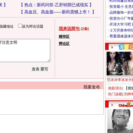
·
时尚情趣店免
状
】
【
热点：新药问世-乙肝转阴已成现实
】
·
投资最小 生意
【
高血压、高血脂——新药震憾上市！
】
·
品牌服饰一折
·
投资办小厂年
·
开清大学习吧 
隐藏地址
设为辩论话题
我来说两句
(2条)
·
２万开新奇特
·
尊重遇难遗体
精华区
辩论区
范冰冰李冰冰大
我要发布
戏剧演出
|
【搜
热门连载
|
刘烨