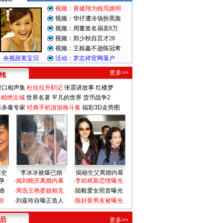
更多>>
对口相声集
杜拉拉升职记
张震讲故事
红楼梦
-精绝古城
世界名著
平凡的世界
货币战争2
毒杀毒专家
经典手机游游格斗集
福彩3D走势图
情史
李冰冰被爆已婚
揭秘生父离婚内幕
孕
·
揭刘晓庆离婚内幕
·
李幼斌新恋情曝光
婚
·
周迅王艳婆媳相见
·
陆毅爱女照首曝光
折
·
刘嘉玲自曝正造人
·
陈好新男友被曝光
 后
更多>>