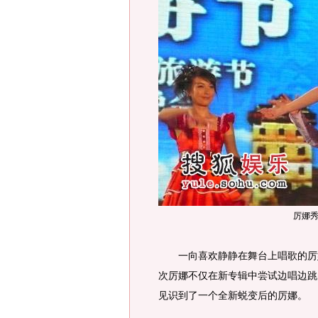
厉娜
一向喜欢静静在舞台上唱歌的厉娜
次厉娜不仅在新专辑中尝试边唱边跳
见识到了一个全新蜕变后的厉娜。