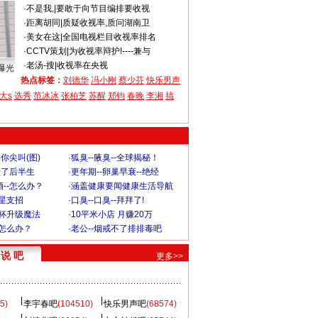
·
不是我,
|
要敢于向节目编排要收视
·
距离胡同
|
质疑收视率,质问湖南卫
·
美女在这
|
全国电视栏目收视率排名
·
CCTV策划
|
为收视率辩护!----兼与
·
老汤-搜
|
收视率在央视
曝光
热点标签：
刘德华
冯小刚
蔡少芬
快乐男声
大s
选秀
范冰冰
张柏芝
苏醒
郑钧
春晚
李湘
搞
你尖叫(图)
·
狐臭--腋臭--全球揭秘！
毁了后半生
·
更年期--卵巢早衰--绝经
--怎么办？
·
涵盖健康要闻健康生活导航
明星支招
·
口臭--口臭--拜拜了!
罩杯升级魔法
·
10平米小店 月赚20万
-怎么办？
·
老公--烟戒不了排排毒吧
说 吧
更多>>
5)
李宇春吧
(104510)
快乐男声吧
(68574)