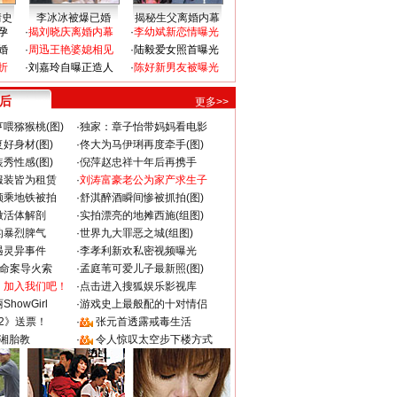
情史
李冰冰被爆已婚
揭秘生父离婚内幕
孕
·
揭刘晓庆离婚内幕
·
李幼斌新恋情曝光
婚
·
周迅王艳婆媳相见
·
陆毅爱女照首曝光
折
·
刘嘉玲自曝正造人
·
陈好新男友被曝光
 后
更多>>
喂猕猴桃(图)
·
独家：章子怡带妈妈看电影
好身材(图)
·
佟大为马伊琍再度牵手(图)
秀性感(图)
·
倪萍赵忠祥十年后再携手
服装皆为租赁
·
刘涛富豪老公为家产求生子
颜乘地铁被拍
·
舒淇醉酒瞬间惨被抓拍(图)
做活体解剖
·
实拍漂亮的地摊西施(组图)
的暴烈脾气
·
世界九大罪恶之城(组图)
遇灵异事件
·
李孝利新欢私密视频曝光
成命案导火索
·
孟庭苇可爱儿子最新照(图)
：加入我们吧！
·
点击进入搜狐娱乐影视库
howGirl
·
游戏史上最般配的十对情侣
2》送票！
·
张元首透露戒毒生活
湘胎教
·
令人惊叹太空步下楼方式