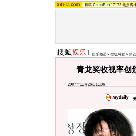
搜狐
ChinaRen
17173
焦点房
娱乐频道
>
搜狐韩娱
>
第2
青龙奖收视率创
2007年11月26日11:36
来