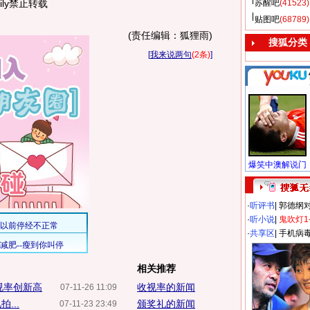
ily禁止转载
苏醒吧
(41523)
贴图吧
(68789)
(责任编辑：狐狸雨)
搜狐分类
[
我来说两句
(2条)
]
·
听评书
|
郭德纲
·
听小说
|
鬼吹灯1
·
共享区
|
手机病
相关推荐
视率创新高
收视率的新闻
07-11-26 11:09
...
颁奖礼的新闻
07-11-23 23:49