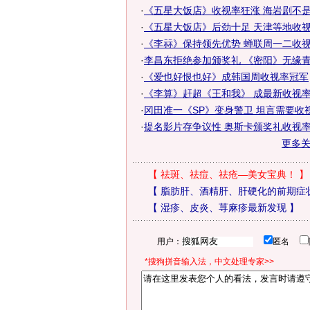
·
《五星大饭店》收视率狂涨 海岩剧不是收
·
《五星大饭店》后劲十足 天津等地收
·
《李祘》保持领先优势 蝉联周一二收
·
李昌东拒绝参加颁奖礼 《密阳》无缘
·
《爱也好恨也好》成韩国周收视率冠军
·
《李算》赶超《王和我》 成最新收视
·
冈田准一《SP》变身警卫 坦言需要收
·
提名影片存争议性 奥斯卡颁奖礼收视
更多
【
祛斑、祛痘、祛疮—美女宝典！
】
【
脂肪肝、酒精肝、肝硬化的前期症
【
湿疹、皮炎、荨麻疹最新发现
】
用户：
匿名
*搜狗拼音输入法，中文处理专家>>