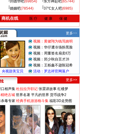
刘德华吧
(69854)
东方神起吧
(65744)
婚姻吧
(78544)
37℃女人吧
(6985)
商机在线
|
医 疗
健 康
保 健
更多>>
对口相声集
杜拉拉升职记
张震讲故事
红楼梦
-精绝古城
世界名著
平凡的世界
货币战争2
毒杀毒专家
经典手机游游格斗集
福彩3D走势图