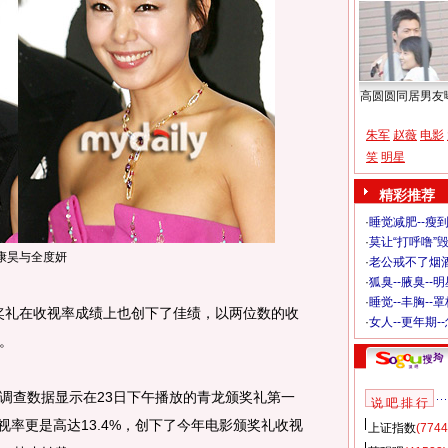
高圆圆同居男友
朱军
赵薇
电影
笑
明星
精彩推荐
·
睡觉减肥--瘦到
·
莫让“打呼噜”
康昊与全度妍
·
老公戒不了烟酒
·
狐臭--腋臭--
·
睡觉--丰胸--
奖礼在收视率成绩上也创下了佳绩，以两位数的收
·
女人--更年期-
。
查数据显示在23日下午播放的青龙颁奖礼第一
说 吧 排 行
收视率更是高达13.4%，创下了今年电影颁奖礼收视
上证指数
(7744