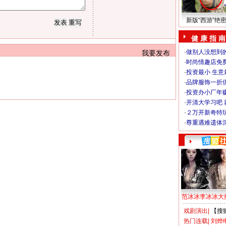
新版“西游”绝
健 康 指 南
·
做别人没想到的
我要发布
·
时尚情趣店免
·
投资最小 生意
·
品牌服饰一折
·
投资办小厂年
·
开清大学习吧 
·
２万开新奇特
·
尊重遇难遗体
范冰冰李冰冰大
戏剧演出
|
【搜
热门连载
|
刘烨