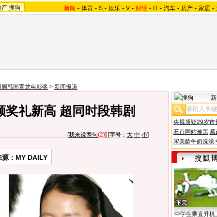
地产
搜狗
新闻
-
体育
-
S
-
娱乐
-
V
-
财经
-
IT
-
汽车
-
房产
-
家居
-
8届韩国青龙电影奖
>
新闻报道
新
颁奖礼新高 超同时段韩剧
央视质疑29岁市
石首网站被黑
篡
[
我来说两句
(2)
] [字号：
大
中
小
]
宋美龄牛奶洗澡
源：MY DAILY
中学生乘直升机