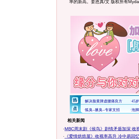
率的新高。姜恩真/文 版权所有Myda
相关新闻
·
MBC周末剧《侯鸟》剧情矛盾加深 收
·
《爱情烘焙屋》收视率高升 冷中易回忆拍