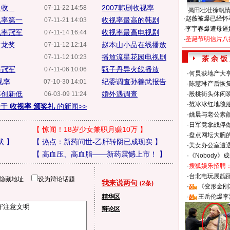
...
2007韩剧收视率
07-11-22 14:58
揭田壮壮徐帆
·
赵薇被爆已经怀
视率第一
收视率最高的韩剧
07-11-21 14:03
·
李宇春爆遭母逼
视率冠军
收视率最高电视剧
07-11-14 16:44
·
圣诞节明信片八
青龙奖
赵本山小品在线播放
07-11-12 12:14
播放流星花园电视剧
07-11-12 10:23
茶 余 饭
率冠军
甄子丹导火线播放
07-11-06 10:06
·
何炅获地产大亨
视率
纪委调查孙善武报告
07-10-30 14:01
·
陈慧琳产后恢复
率创新低
婚外遇调查
06-03-09 11:24
·
殷桃街头休闲装
·
范冰冰红地毯
关于
收视率 颁奖礼
的新闻>>
·
姚晨与老公素
·
日军竟拿战俘
【
惊闻！18岁少女兼职月赚10万
】
·
盘点网坛大腕
状
】
【
热点：新药问世-乙肝转阴已成现实
】
·
美女办公室遭
【
高血压、高血脂——新药震憾上市！
】
·
《Nobody》
·
搜狐娱乐招聘
·
台北电玩展靓丽S
隐藏地址
设为辩论话题
我来说两句
(2条)
·
《变形金刚
精华区
·
王岳伦爆李
辩论区