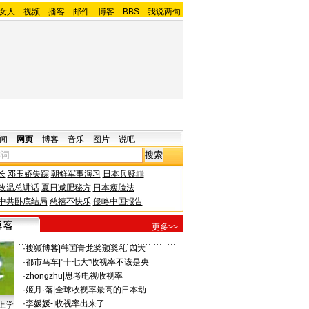
女人
-
视频
-
播客
-
邮件
-
博客
-
BBS
-
我说两句
闻
网页
博客
音乐
图片
说吧
长
邓玉娇失踪
朝鲜军事演习
日本兵赎罪
改温总讲话
夏日减肥秘方
日本瘦脸法
中共卧底结局
慈禧不快乐
侵略中国报告
更多>>
·
搜狐博客
|
韩国青龙奖颁奖礼 四大
·
都市马车
|
"十七大"收视率不该是央
·
zhongzhu
|
思考电视收视率
·
姬月·落
|
全球收视率最高的日本动
·
李媛媛-
|
收视率出来了
上学