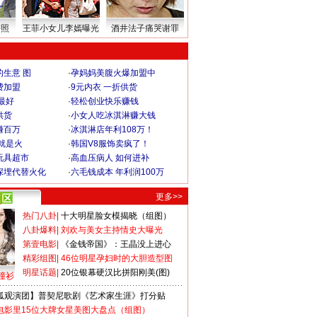
密照
王菲小女儿李嫣曝光
酒井法子痛哭谢罪
生意 图
·
孕妈妈美腹火爆加盟中
费加盟
·
9元内衣 一折供货
最好
·
轻松创业快乐赚钱
供货
·
小女人吃冰淇淋赚大钱
赚百万
·
冰淇淋店年利108万！
就是火
·
韩国V8服饰卖疯了！
玩具超市
·
高血压病人 如何进补
深埋代替火化
·
六毛钱成本 年利润100万
更多>>
热门八卦
|
十大明星脸女模揭晓（组图）
八卦爆料
|
刘欢与美女主持情史大曝光
第壹电影
|
《金钱帝国》：王晶没上进心
精彩组图
|
46位明星孕妇时的大胆造型图
明星话题
|
20位银幕硬汉比拼阳刚美(图)
撞衫
狐观演团】普契尼歌剧《艺术家生涯》打分贴
电影里15位大牌女星美图大盘点（组图）